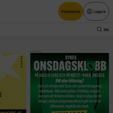
Prenumerera
Logga in
Sök
ANNONS