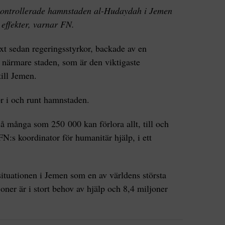
llkontrollerade hamnstaden al-Hudaydah i Jemen
 effekter, varnar FN.
xt sedan regeringsstyrkor, backade av en
g närmare staden, som är den viktigaste
till Jemen.
r i och runt hamnstaden.
så många som 250 000 kan förlora allt, till och
FN:s koordinator för humanitär hjälp, i ett
situationen i Jemen som en av världens största
oner är i stort behov av hjälp och 8,4 miljoner