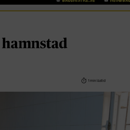
t hamnstad
1 min lästid