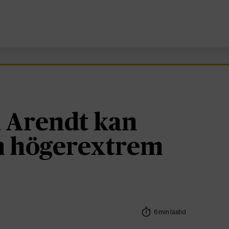
 Arendt kan
om högerextrem
6 min lästid