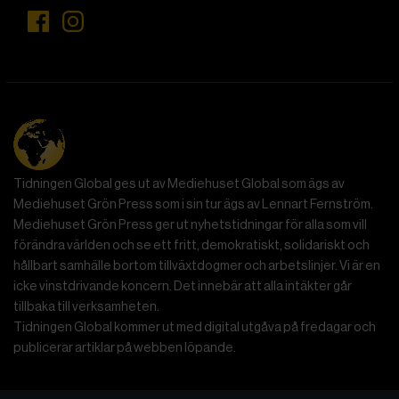
Tidningen Global ges ut av Mediehuset Global som ägs av
Mediehuset Grön Press som i sin tur ägs av Lennart Fernström.
Mediehuset Grön Press ger ut nyhetstidningar för alla som vill
förändra världen och se ett fritt, demokratiskt, solidariskt och
hållbart samhälle bortom tillväxtdogmer och arbetslinjer. Vi är en
icke vinstdrivande koncern. Det innebär att alla intäkter går
tillbaka till verksamheten.
Tidningen Global kommer ut med digital utgåva på fredagar och
publicerar artiklar på webben löpande.