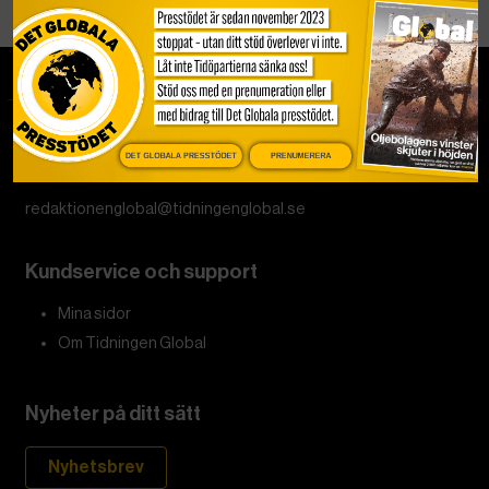
DET GLOBALA PRESSTÖDET
PRENUMERERA
Tipsa redaktionen
redaktionenglobal@tidningenglobal.se
Kundservice och support
Mina sidor
Om Tidningen Global
Nyheter på ditt sätt
Nyhetsbrev