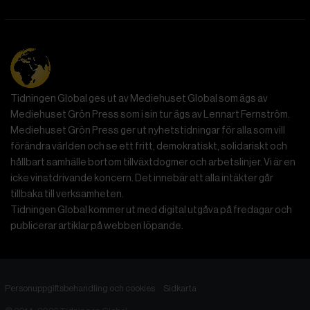
Tidningen Global ges ut av Mediehuset Global som ägs av
Mediehuset Grön Press som i sin tur ägs av Lennart Fernström.
Mediehuset Grön Press ger ut nyhetstidningar för alla som vill
förändra världen och se ett fritt, demokratiskt, solidariskt och
hållbart samhälle bortom tillväxtdogmer och arbetslinjer. Vi är en
icke vinstdrivande koncern. Det innebär att alla intäkter går
tillbaka till verksamheten.
Tidningen Global kommer ut med digital utgåva på fredagar och
publicerar artiklar på webben löpande.
Personuppgiftsbehandling och cookies
Sidkarta