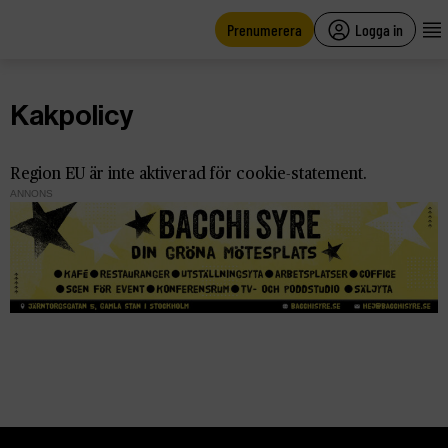
main
content
Prenumerera
Logga in
Kakpolicy
Region EU är inte aktiverad för cookie-statement.
ANNONS