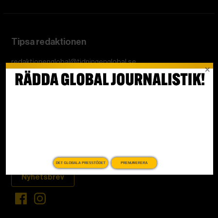
Tipsa redaktionen
redaktionenglobal@tidningenglobal.se
Kundservice och support
Mina sidor
Om Tidningen Global
Nyheter på ditt sätt
DET GLOBALA PRESSTÖDET
PRENUMERERA
Nyhetsbrev