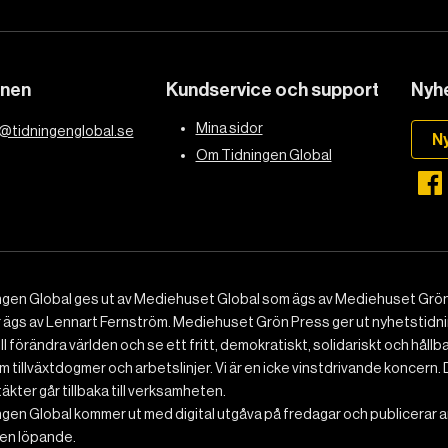
onen
Kundservice och support
Nyhe
Mina sidor
@tidningenglobal.se
N
Om Tidningen Global
ngen Global ges ut av Mediehuset Global som ägs av Mediehuset Grön
r ägs av Lennart Fernström. Mediehuset Grön Press ger ut nyhetstidnin
ll förändra världen och se ett fritt, demokratiskt, solidariskt och hållb
 tillväxtdogmer och arbetslinjer. Vi är en icke vinstdrivande koncern. 
ntäkter går tillbaka till verksamheten.
gen Global kommer ut med digital utgåva på fredagar och publicerar ar
n löpande.