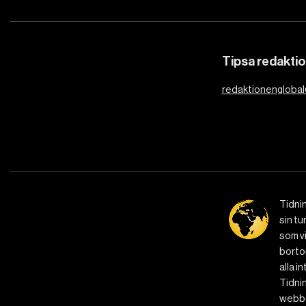
Tipsa redakti
redaktionenglobal
Tidni
sin tu
som vi
bortom
alla i
Tidnin
webbe