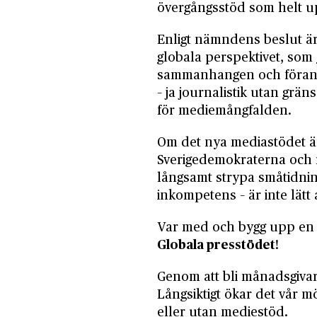
övergångsstöd som helt u
Enligt nämndens beslut är
globala perspektivet, som
sammanhangen och förankr
– ja journalistik utan gränse
för mediemångfalden.
Om det nya mediastödet ä
Sverigedemokraterna och r
långsamt strypa småtidnin
inkompetens – är inte lätt a
Var med och bygg upp en 
Globala presstödet
!
Genom att bli månadsgivare
Långsiktigt ökar det vår mö
eller utan mediestöd.