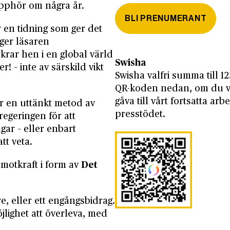
pphör om några år.
BLI PRENUMERANT
 en tidning som ger det
 ger läsaren
ar hen i en global värld
Swisha
r! – inte av särskild vikt
Swisha valfri summa till 1
QR-koden nedan, om du vi
gåva till vårt fortsatta ar
r en uttänkt metod av
presstödet.
egeringen för att
gar – eller enbart
tt veta.
motkraft i form av
Det
, eller ett engångsbidrag.
jlighet att överleva, med