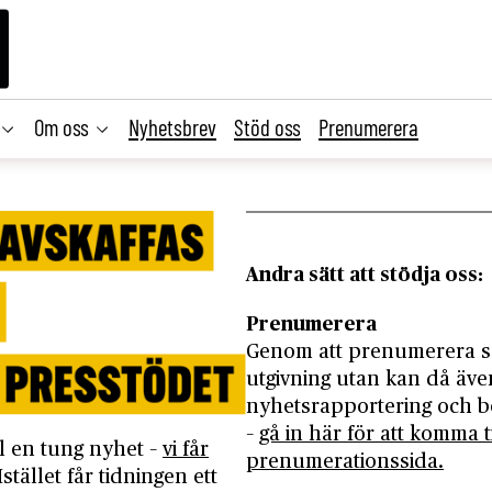
Om oss
Nyhetsbrev
Stöd oss
Prenumerera
Andra sätt att stödja oss:
Prenumerera
Genom att prenumerera så
utgivning utan kan då även
nyhetsrapportering och be
–
gå in här för att komma ti
al en tung nyhet –
vi får
prenumerationssida.
 Istället får tidningen ett