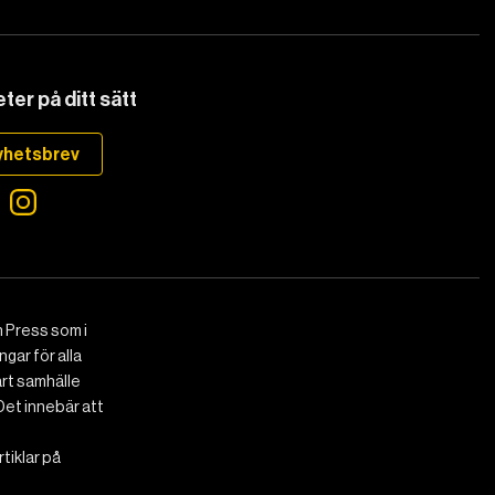
ter på ditt sätt
yhetsbrev
 Press som i
gar för alla
art samhälle
Det innebär att
tiklar på