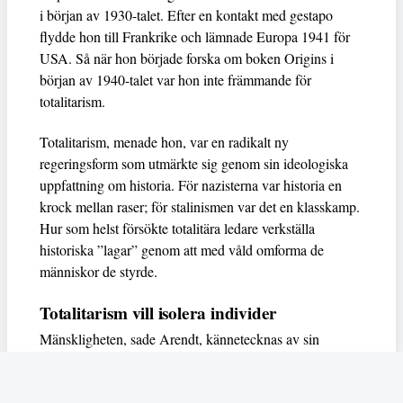
i början av 1930-talet. Efter en kontakt med gestapo
flydde hon till Frankrike och lämnade Europa 1941 för
USA. Så när hon började forska om boken Origins i
början av 1940-talet var hon inte främmande för
totalitarism.
Totalitarism, menade hon, var en radikalt ny
regeringsform som utmärkte sig genom sin ideologiska
uppfattning om historia. För nazisterna var historia en
krock mellan raser; för stalinismen var det en klasskamp.
Hur som helst försökte totalitära ledare verkställa
historiska ”lagar” genom att med våld omforma de
människor de styrde.
Totalitarism vill isolera individer
Mänskligheten, sade Arendt, kännetecknas av sin
oändliga variation – ingen person kan någonsin helt
ersätta en annan. Totalitarism syftade till att förstöra