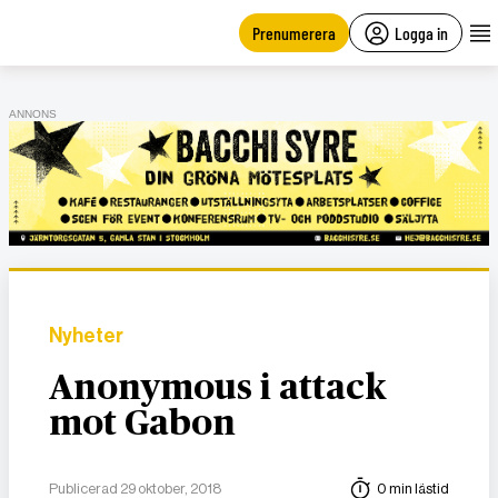
main
content
Prenumerera
Logga in
ANNONS
Nyheter
Anonymous i attack
mot Gabon
Publicerad 29 oktober, 2018
0 min lästid