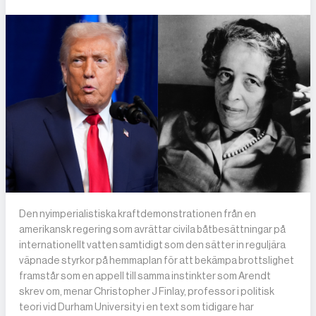
DET GLOBALA PRESSTÖDET
PRENUMERERA
Den nyimperialistiska kraftdemonstrationen från en
amerikansk regering som avrättar civila båtbesättningar på
internationellt vatten samtidigt som den sätter in reguljära
väpnade styrkor på hemmaplan för att bekämpa brottslighet
framstår som en appell till samma instinkter som Arendt
skrev om, menar Christopher J Finlay, professor i politisk
teori vid Durham University i en text som tidigare har