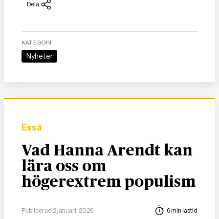
Dela
KATEGORI
Nyheter
Essä
Vad Hanna Arendt kan
lära oss om
högerextrem populism
Publicerad 2 januari, 2026
6 min lästid