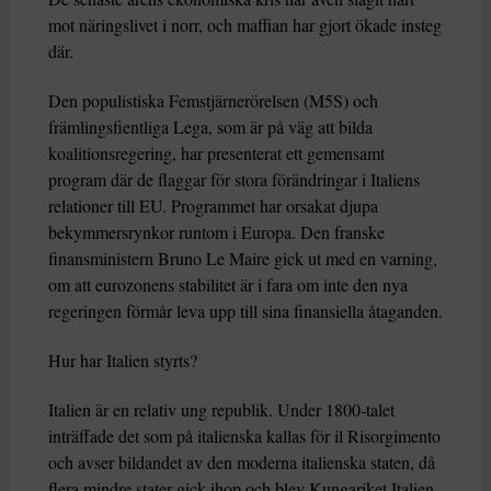
mot näringslivet i norr, och maffian har gjort ökade insteg
där.
Den populistiska Femstjärnerörelsen (M5S) och
främlingsfientliga Lega, som är på väg att bilda
koalitionsregering, har presenterat ett gemensamt
program där de flaggar för stora förändringar i Italiens
relationer till EU. Programmet har orsakat djupa
bekymmersrynkor runtom i Europa. Den franske
finansministern Bruno Le Maire gick ut med en varning,
om att eurozonens stabilitet är i fara om inte den nya
regeringen förmår leva upp till sina finansiella åtaganden.
Hur har Italien styrts?
Italien är en relativ ung republik. Under 1800-talet
inträffade det som på italienska kallas för il Risorgimento
och avser bildandet av den moderna italienska staten, då
flera mindre stater gick ihop och blev Kungariket Italien,