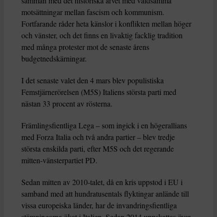
samman med det historiska arvet med våldsamma
motsättningar mellan fascism och kommunism.
Fortfarande råder heta känslor i konflikten mellan höger
och vänster, och det finns en livaktig facklig tradition
med många protester mot de senaste årens
budgetnedskärningar.
I det senaste valet den 4 mars blev populistiska
Femstjärnerörelsen (M5S) Italiens största parti med
nästan 33 procent av rösterna.
Främlingsfientliga Lega – som ingick i en högerallians
med Forza Italia och två andra partier – blev tredje
största enskilda parti, efter M5S och det regerande
mitten-vänsterpartiet PD.
Sedan mitten av 2010-talet, då en kris uppstod i EU i
samband med att hundratusentals flyktingar anlände till
vissa europeiska länder, har de invandringsfientliga
stämningarna ökat i Italien. Sedan 2014 uppskattas över