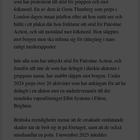
som har protesterat till stöd för gruppen och mot
folkmord. En av dem är Greta Thunberg som greps i
London dagen innan julafton efter att hon suttit ner och
hållit i ett plakat där hon förklarar sitt stöd för Palestine
Action, och sitt motstånd mot folkmord. Hon släpptes
mot borgen men ska infinna sig för rättegång i mars
enligt medierapporter.
Inte alla som har uttryckt stöd för Palestine Action, och
framför allt inte de som har deltagit i direkta aktioner i
gruppens namn, har snabbt släppts mot borgen. Under
2024 greps över 20 aktivister som har anklagats för att ha
deltagit i en aktion mot en underleverantör till det
israeliska vapenföretaget Elbit Systems i Filton,
Brighton.
Brittiska myndigheter menar att de orsakade omfattande
skador när de bröt sig in på företaget, samt att de också
misshandlat en polis. I november 2025 inleddes