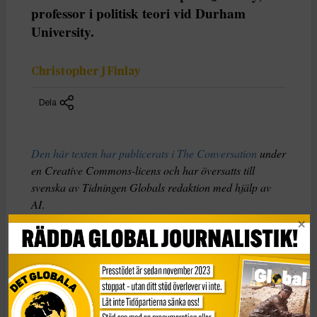
professor i politisk teori vid Durham
University.
Christopher J Finlay
Dela
Den här texten har publicerats i The Conversation
under
en Creative Commons-licens och har översatts till
svenska av Tidningen Globals redaktion med hjälp av
AI
.
Boken
The Origins of Totalitarianism
är briljant men
svår och kombinerar historia, statsvetenskap och filosofi
på ett sätt som kan vara mycket förvirrande. Så vad kan
vi, som demokratiska medborgare, vinna på att läsa den?