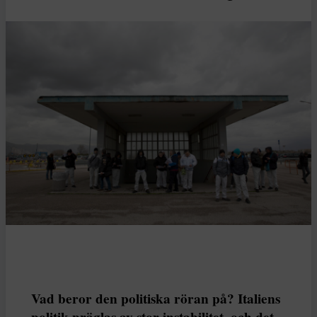
Vad beror den politiska röran på? Italiens
politik präglas av stor instabilitet, och det