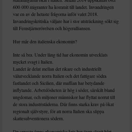
600 000 migranter ha kommit till landet. Invandringen
var en av de hetaste frågorna inför valet 2018.
Invandringskritiska väljare har i stor utsträckning sökt sig
till Femstjärnerörelsen och högeralliansen.
Hur mår den italienska ekonomin?
Inte så bra. Under lång tid har ekonomin utvecklats
mycket svagt i Italien.
Landet är delat mellan det rikare och industriellt
välutvecklande norra Italien och det fattigare södra
fastlandet och Sicilien, där maffian har betydande
inflytande. Arbetslösheten är hög i söder, särskilt bland
ungdomar, och miljoner människor har flyttat norrut till
de stora industristäderna. Där finns starka krav på ökat
regionalt självstyre, för att norra Italien ska slippa
skattesubventionera södern.
De senaste årens ekonomiska kris har även slagit hårt