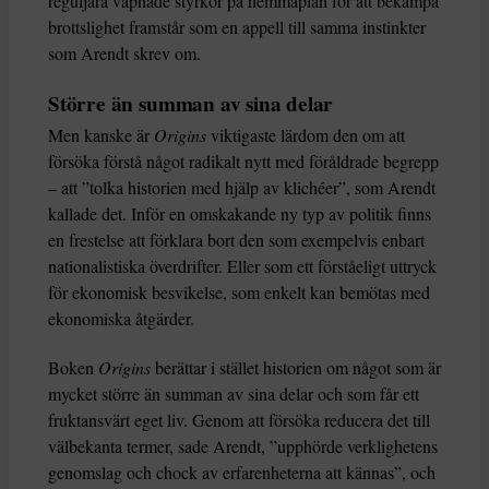
reguljära väpnade styrkor på hemmaplan för att bekämpa
brottslighet framstår som en appell till samma instinkter
som Arendt skrev om.
Större än summan av sina delar
Men kanske är
Origins
viktigaste lärdom den om att
försöka förstå något radikalt nytt med föråldrade begrepp
– att ”tolka historien med hjälp av klichéer”, som Arendt
kallade det. Inför en omskakande ny typ av politik finns
en frestelse att förklara bort den som exempelvis enbart
nationalistiska överdrifter. Eller som ett förståeligt uttryck
för ekonomisk besvikelse, som enkelt kan bemötas med
ekonomiska åtgärder.
Boken
Origins
berättar i stället historien om något som är
mycket större än summan av sina delar och som får ett
fruktansvärt eget liv. Genom att försöka reducera det till
välbekanta termer, sade Arendt, ”upphörde verklighetens
genomslag och chock av erfarenheterna att kännas”, och