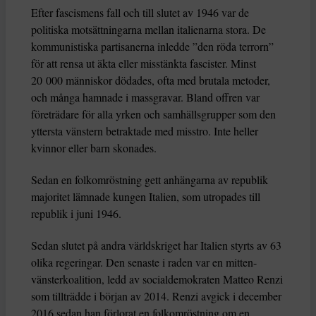
Efter fascismens fall och till slutet av 1946 var de
politiska motsättningarna mellan italienarna stora. De
kommunistiska partisanerna inledde ”den röda terrorn”
för att rensa ut äkta eller misstänkta fascister. Minst
20 000 människor dödades, ofta med brutala metoder,
och många hamnade i massgravar. Bland offren var
företrädare för alla yrken och samhällsgrupper som den
yttersta vänstern betraktade med misstro. Inte heller
kvinnor eller barn skonades.
Sedan en folkomröstning gett anhängarna av republik
majoritet lämnade kungen Italien, som utropades till
republik i juni 1946.
Sedan slutet på andra världskriget har Italien styrts av 63
olika regeringar. Den senaste i raden var en mitten-
vänsterkoalition, ledd av socialdemokraten Matteo Renzi
som tillträdde i början av 2014. Renzi avgick i december
2016 sedan han förlorat en folkomröstning om en