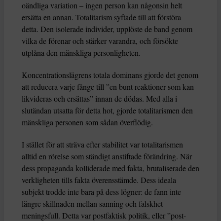
oändliga variation – ingen person kan någonsin helt
ersätta en annan. Totalitarism syftade till att förstöra
detta. Den isolerade individer, upplöste de band genom
vilka de förenar och stärker varandra, och försökte
utplåna den mänskliga personligheten.
Koncentrationslägrens totala dominans gjorde det genom
att reducera varje fånge till ”en bunt reaktioner som kan
likvideras och ersättas” innan de dödas. Med alla i
slutändan utsatta för detta hot, gjorde totalitarismen den
mänskliga personen som sådan överflödig.
I stället för att sträva efter stabilitet var totalitarismen
alltid en rörelse som ständigt anstiftade förändring. När
dess propaganda kolliderade med fakta, brutaliserade den
verkligheten tills fakta överensstämde. Dess ideala
subjekt trodde inte bara på dess lögner: de fann inte
längre skillnaden mellan sanning och falskhet
meningsfull. Detta var postfaktisk politik, eller ”post-