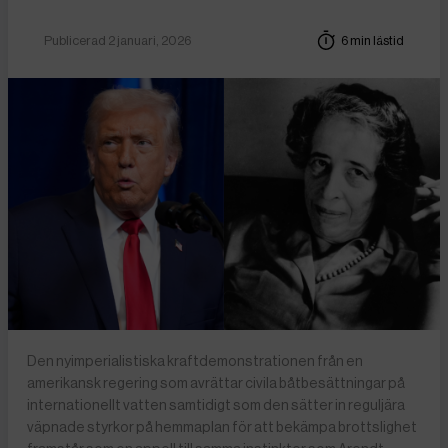
Publicerad 2 januari, 2026
6 min lästid
Den nyimperialistiska kraftdemonstrationen från en
amerikansk regering som avrättar civila båtbesättningar på
internationellt vatten samtidigt som den sätter in reguljära
väpnade styrkor på hemmaplan för att bekämpa brottslighet