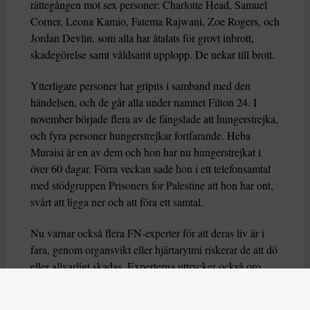
rättegången mot sex personer: Charlotte Head, Samuel
Corner, Leona Kamio, Fatema Rajwani, Zoe Rogers, och
Jordan Devlin, som alla har åtalats för grovt inbrott,
skadegörelse samt våldsamt upplopp. De nekar till brott.
Ytterligare personer har gripits i samband med den
händelsen, och de går alla under namnet Filton 24. I
november började flera av de fängslade att hungerstrejka,
och fyra personer hungerstrejkar fortfarande. Heba
Muraisi är en av dem och hon har nu hungerstrejkat i
över 60 dagar. Förra veckan sade hon i ett telefonsamtal
med stödgruppen Prisoners for Palestine att hon har ont,
svårt att ligga ner och att föra ett samtal.
Nu varnar också flera FN-experter för att deras liv är i
fara, genom organsvikt eller hjärtarytmi riskerar de att dö
eller allvarligt skadas. Experterna uttrycker också oro
över hur deras grundläggande rättigheter har behandlas
av brittiska myndigheter.