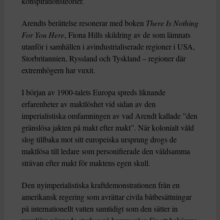
konspirationsteorier.
Arendts berättelse resonerar med boken
There Is Nothing
For You Here
, Fiona Hills skildring av de som lämnats
utanför i samhällen i avindustrialiserade regioner i USA,
Storbritannien, Ryssland och Tyskland – regioner där
extremhögern har vuxit.
I början av 1900-talets Europa spreds liknande
erfarenheter av maktlöshet vid sidan av den
imperialistiska omfamningen av vad Arendt kallade ”den
gränslösa jakten på makt efter makt”. När kolonialt våld
slog tillbaka mot sitt europeiska ursprung drogs de
maktlösa till ledare som personifierade den våldsamma
strävan efter makt för maktens egen skull.
Den nyimperialistiska kraftdemonstrationen från en
amerikansk regering som avrättar civila båtbesättningar
på internationellt vatten samtidigt som den sätter in