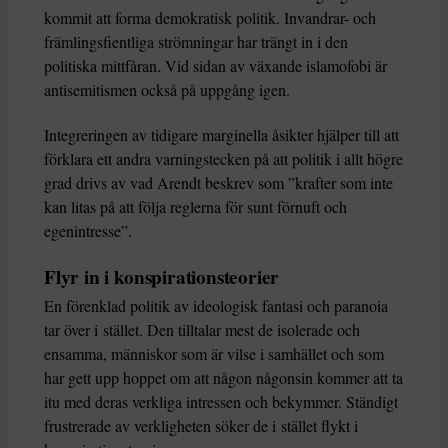
kommit att forma demokratisk politik. Invandrar- och
främlingsfientliga strömningar har trängt in i den
politiska mittfåran. Vid sidan av växande islamofobi är
antisemitismen också på uppgång igen.
Integreringen av tidigare marginella åsikter hjälper till att
förklara ett andra varningstecken på att politik i allt högre
grad drivs av vad Arendt beskrev som ”krafter som inte
kan litas på att följa reglerna för sunt förnuft och
egenintresse”.
Flyr in i konspirationsteorier
En förenklad politik av ideologisk fantasi och paranoia
tar över i stället. Den tilltalar mest de isolerade och
ensamma, människor som är vilse i samhället och som
har gett upp hoppet om att någon någonsin kommer att ta
itu med deras verkliga intressen och bekymmer. Ständigt
frustrerade av verkligheten söker de i stället flykt i