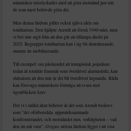
människor misslyckades med att göra motstånd just när
de som mest behövde göra det.
Men denna lärdom gäller också själva idén om
totalitarism. Den hjälpte Arendt att förstå 1940-talet, men
vi bör inte utgå från att den går att tillämpa direkt på
2025. Begreppet totalitarism kan i sig bli distraherande,
snarare än mobiliserande.
Till exempel: om påståendet att trumpistisk populism
redan är totalitär framstår som överdrivet alarmistiskt, kan
slutsatsen att den inte är det bli överdrivet lugnande. Båda
kan försvaga människors förmåga att svara mot
ögonblickets krav.
Det vi i stället akut behöver är det som Arendt beskrev
som ”det oförberedda, uppmärksammade
konfronterandet, och motståndet mot, verkligheten – vad
den än må vara”.
Origins
största lärdom ligger i att visa