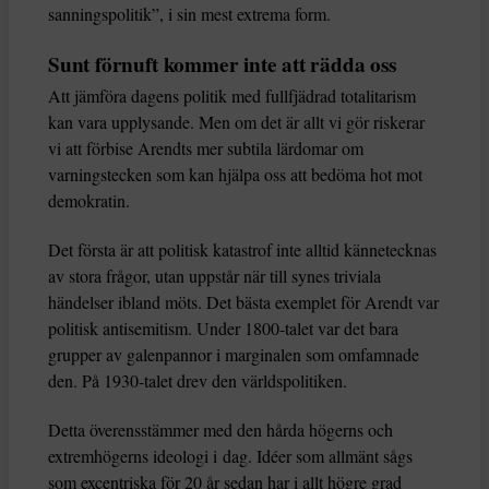
sanningspolitik”, i sin mest extrema form.
Sunt förnuft kommer inte att rädda oss
Att jämföra dagens politik med fullfjädrad totalitarism
kan vara upplysande. Men om det är allt vi gör riskerar
vi att förbise Arendts mer subtila lärdomar om
varningstecken som kan hjälpa oss att bedöma hot mot
demokratin.
Det första är att politisk katastrof inte alltid kännetecknas
av stora frågor, utan uppstår när till synes triviala
händelser ibland möts. Det bästa exemplet för Arendt var
politisk antisemitism. Under 1800-talet var det bara
grupper av galenpannor i marginalen som omfamnade
den. På 1930-talet drev den världspolitiken.
Detta överensstämmer med den hårda högerns och
extremhögerns ideologi i dag. Idéer som allmänt sågs
som excentriska för 20 år sedan har i allt högre grad