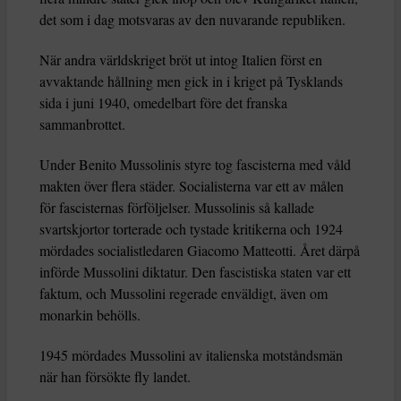
det som i dag motsvaras av den nuvarande republiken.
När andra världskriget bröt ut intog Italien först en
avvaktande hållning men gick in i kriget på Tysklands
sida i juni 1940, omedelbart före det franska
sammanbrottet.
Under Benito Mussolinis styre tog fascisterna med våld
makten över flera städer. Socialisterna var ett av målen
för fascisternas förföljelser. Mussolinis så kallade
svartskjortor torterade och tystade kritikerna och 1924
mördades socialistledaren Giacomo Matteotti. Året därpå
införde Mussolini diktatur. Den fascistiska staten var ett
faktum, och Mussolini regerade enväldigt, även om
monarkin behölls.
1945 mördades Mussolini av italienska motståndsmän
när han försökte fly landet.