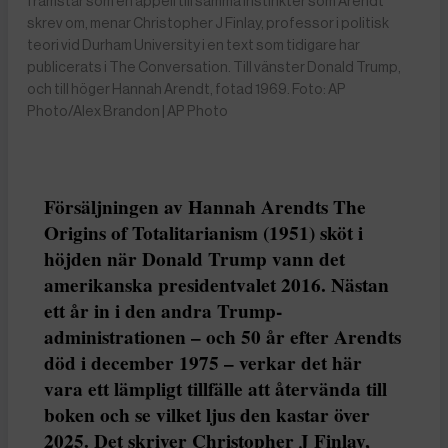
framstår som en appell till samma instinkter som Arendt
skrev om, menar Christopher J Finlay, professor i politisk
teori vid Durham University i en text som tidigare har
publicerats i The Conversation. Till vänster Donald Trump,
och till höger Hannah Arendt, fotad 1969. Foto: AP
Photo/Alex Brandon | AP Photo
Försäljningen av Hannah Arendts The
Origins of Totalitarianism (1951) sköt i
höjden när Donald Trump vann det
amerikanska presidentvalet 2016. Nästan
ett år in i den andra Trump-
administrationen – och 50 år efter Arendts
död i december 1975 – verkar det här
vara ett lämpligt tillfälle att återvända till
boken och se vilket ljus den kastar över
2025. Det skriver Christopher J Finlay,