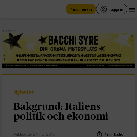
main
content
Prenumerera
Logga in
ANNONS
Nyheter
Bakgrund: Italiens
politik och ekonomi
Publicerad 24 maj, 2018
4 min lästid