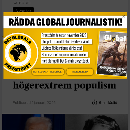
KATEGORI
Nyheter
Essä
Vad Hanna Arendt kan
DET GLOBALA PRESSTÖDET
PRENUMERERA
lära oss om
högerextrem populism
Publicerad 2 januari, 2026
6 min lästid