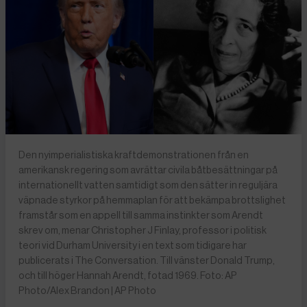
Den nyimperialistiska kraftdemonstrationen från en
amerikansk regering som avrättar civila båtbesättningar på
internationellt vatten samtidigt som den sätter in reguljära
väpnade styrkor på hemmaplan för att bekämpa brottslighet
framstår som en appell till samma instinkter som Arendt
skrev om, menar Christopher J Finlay, professor i politisk
teori vid Durham University i en text som tidigare har
publicerats i The Conversation. Till vänster Donald Trump,
och till höger Hannah Arendt, fotad 1969. Foto: AP
Photo/Alex Brandon | AP Photo