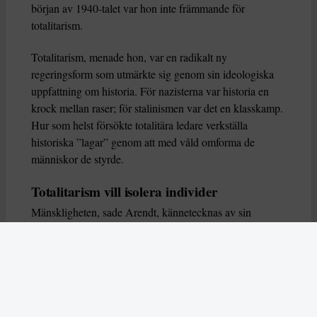
början av 1940-talet var hon inte främmande för
totalitarism.
Totalitarism, menade hon, var en radikalt ny
regeringsform som utmärkte sig genom sin ideologiska
uppfattning om historia. För nazisterna var historia en
krock mellan raser; för stalinismen var det en klasskamp.
Hur som helst försökte totalitära ledare verkställa
historiska ”lagar” genom att med våld omforma de
människor de styrde.
Totalitarism vill isolera individer
Mänskligheten, sade Arendt, kännetecknas av sin
oändliga variation – ingen person kan någonsin helt
ersätta en annan. Totalitarism syftade till att förstöra
detta. Den isolerade individer, upplöste de band genom
vilka de förenar och stärker varandra, och försökte
utplåna den mänskliga personligheten.