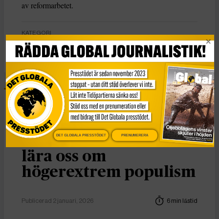
av reformarbetet.
KATEGORI
Nyheter
Essä
Vad Hanna Arendt kan
DET GLOBALA PRESSTÖDET
PRENUMERERA
lära oss om
högerextrem populism
Publicerad 2 januari, 2026
6 min lästid