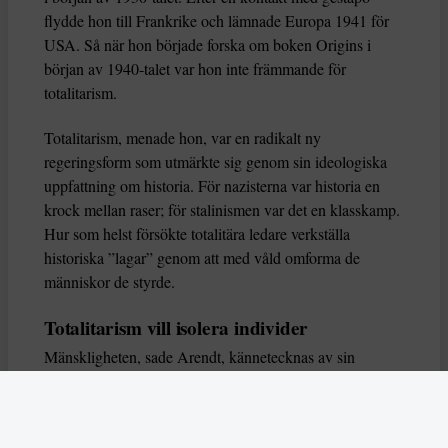
flydde hon till Frankrike och lämnade Europa 1941 för
USA. Så när hon började forska om boken Origins i
början av 1940-talet var hon inte främmande för
totalitarism.
Totalitarism, menade hon, var en radikalt ny
regeringsform som utmärkte sig genom sin ideologiska
uppfattning om historia. För nazisterna var historia en
krock mellan raser; för stalinismen var det en klasskamp.
Hur som helst försökte totalitära ledare verkställa
historiska ”lagar” genom att med våld omforma de
människor de styrde.
Totalitarism vill isolera individer
Mänskligheten, sade Arendt, kännetecknas av sin
oändliga variation – ingen person kan någonsin helt
ersätta en annan. Totalitarism syftade till att förstöra
detta. Den isolerade individer, upplöste de band genom