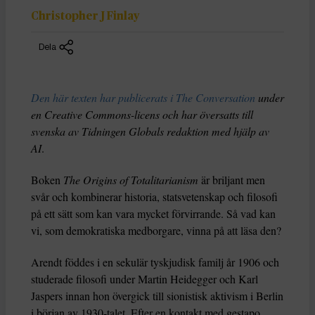
Christopher J Finlay
Dela
Den här texten har publicerats i The Conversation
under
en Creative Commons-licens och har översatts till
svenska av Tidningen Globals redaktion med hjälp av
AI
.
Boken
The Origins of Totalitarianism
är briljant men
svår och kombinerar historia, statsvetenskap och filosofi
på ett sätt som kan vara mycket förvirrande. Så vad kan
vi, som demokratiska medborgare, vinna på att läsa den?
Arendt föddes i en sekulär tyskjudisk familj år 1906 och
studerade filosofi under Martin Heidegger och Karl
Jaspers innan hon övergick till sionistisk aktivism i Berlin
i början av 1930-talet. Efter en kontakt med gestapo