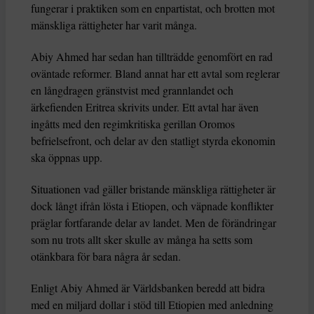
fungerar i praktiken som en enpartistat, och brotten mot
mänskliga rättigheter har varit många.
Abiy Ahmed har sedan han tillträdde genomfört en rad
oväntade reformer. Bland annat har ett avtal som reglerar
en långdragen gränstvist med grannlandet och
ärkefienden Eritrea skrivits under. Ett avtal har även
ingåtts med den regimkritiska gerillan Oromos
befrielsefront, och delar av den statligt styrda ekonomin
ska öppnas upp.
Situationen vad gäller bristande mänskliga rättigheter är
dock långt ifrån lösta i Etiopen, och väpnade konflikter
präglar fortfarande delar av landet. Men de förändringar
som nu trots allt sker skulle av många ha setts som
otänkbara för bara några år sedan.
Enligt Abiy Ahmed är Världsbanken beredd att bidra
med en miljard dollar i stöd till Etiopien med anledning