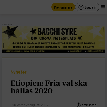
main
content
Prenumerera
Logga in
ANNONS
Nyheter
Etiopien: Fria val ska
hållas 2020
Publicerad 27 augusti, 2018
1 min lästid