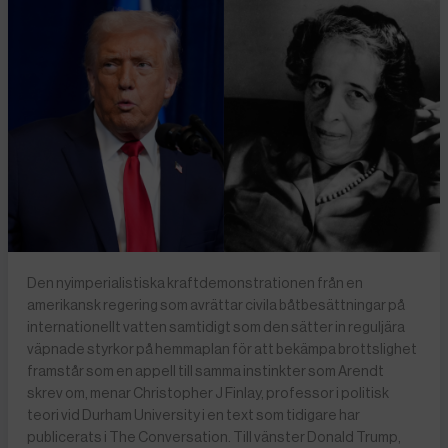
Den nyimperialistiska kraftdemonstrationen från en
amerikansk regering som avrättar civila båtbesättningar på
internationellt vatten samtidigt som den sätter in reguljära
väpnade styrkor på hemmaplan för att bekämpa brottslighet
framstår som en appell till samma instinkter som Arendt
skrev om, menar Christopher J Finlay, professor i politisk
teori vid Durham University i en text som tidigare har
publicerats i The Conversation. Till vänster Donald Trump,