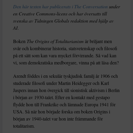
Den här texten har publicerats i The Conversation
under
en Creative Commons-licens och har översatts till
svenska av Tidningen Globals redaktion med hjälp av
AI
.
Boken
The Origins of Totalitarianism
är briljant men
svår och kombinerar historia, statsvetenskap och filosofi
på ett sätt som kan vara mycket förvirrande. Så vad kan
vi, som demokratiska medborgare, vinna på att läsa den?
Arendt föddes i en sekulär tyskjudisk familj år 1906 och
studerade filosofi under Martin Heidegger och Karl
Jaspers innan hon övergick till sionistisk aktivism i Berlin
i början av 1930-talet. Efter en kontakt med gestapo
flydde hon till Frankrike och lämnade Europa 1941 för
USA. Så när hon började forska om boken Origins i
början av 1940-talet var hon inte främmande för
totalitarism.