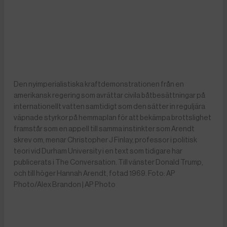
Den nyimperialistiska kraftdemonstrationen från en
amerikansk regering som avrättar civila båtbesättningar på
internationellt vatten samtidigt som den sätter in reguljära
väpnade styrkor på hemmaplan för att bekämpa brottslighet
framstår som en appell till samma instinkter som Arendt
skrev om, menar Christopher J Finlay, professor i politisk
teori vid Durham University i en text som tidigare har
publicerats i The Conversation. Till vänster Donald Trump,
och till höger Hannah Arendt, fotad 1969. Foto: AP
Photo/Alex Brandon | AP Photo