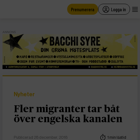
main
content
Prenumerera
Logga in
ANNONS
Nyheter
Fler migranter tar båt
över engelska kanalen
Publicerad 28 december, 2018
1 min lästid