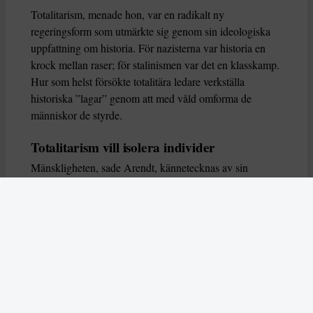
Totalitarism, menade hon, var en radikalt ny
regeringsform som utmärkte sig genom sin ideologiska
uppfattning om historia. För nazisterna var historia en
krock mellan raser; för stalinismen var det en klasskamp.
Hur som helst försökte totalitära ledare verkställa
historiska ”lagar” genom att med våld omforma de
människor de styrde.
Totalitarism vill isolera individer
Mänskligheten, sade Arendt, kännetecknas av sin
oändliga variation – ingen person kan någonsin helt
ersätta en annan. Totalitarism syftade till att förstöra
detta. Den isolerade individer, upplöste de band genom
vilka de förenar och stärker varandra, och försökte
utplåna den mänskliga personligheten.
Koncentrationslägrens totala dominans gjorde det genom
att reducera varje fånge till ”en bunt reaktioner som kan