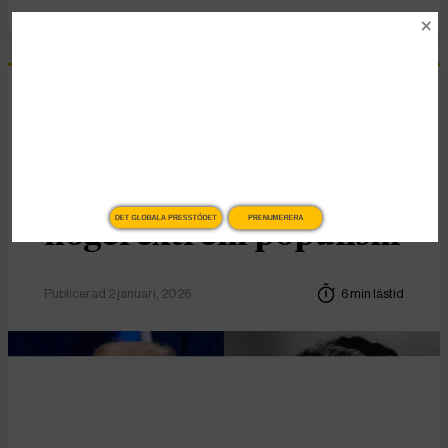
Essä
Vad Hanna Arendt kan
lära oss om
DET GLOBALA PRESSTÖDET
PRENUMERERA
högerextrem populism
Publicerad 2 januari, 2026
6 min lästid