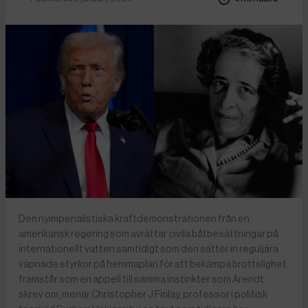
Den nyimperialistiska kraftdemonstrationen från en
amerikansk regering som avrättar civila båtbesättningar på
internationellt vatten samtidigt som den sätter in reguljära
väpnade styrkor på hemmaplan för att bekämpa brottslighet
framstår som en appell till samma instinkter som Arendt
skrev om, menar Christopher J Finlay, professor i politisk