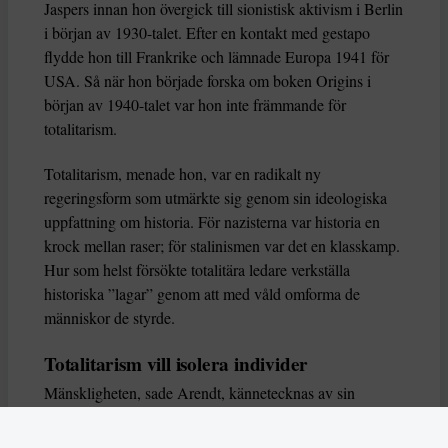
Jaspers innan hon övergick till sionistisk aktivism i Berlin
i början av 1930-talet. Efter en kontakt med gestapo
flydde hon till Frankrike och lämnade Europa 1941 för
USA. Så när hon började forska om boken Origins i
början av 1940-talet var hon inte främmande för
totalitarism.
Totalitarism, menade hon, var en radikalt ny
regeringsform som utmärkte sig genom sin ideologiska
uppfattning om historia. För nazisterna var historia en
krock mellan raser; för stalinismen var det en klasskamp.
Hur som helst försökte totalitära ledare verkställa
historiska ”lagar” genom att med våld omforma de
människor de styrde.
Totalitarism vill isolera individer
Mänskligheten, sade Arendt, kännetecknas av sin
oändliga variation – ingen person kan någonsin helt
ersätta en annan. Totalitarism syftade till att förstöra