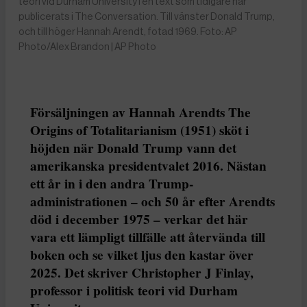
teori vid Durham University i en text som tidigare har
publicerats i The Conversation. Till vänster Donald Trump,
och till höger Hannah Arendt, fotad 1969. Foto: AP
Photo/Alex Brandon | AP Photo
Försäljningen av Hannah Arendts The
Origins of Totalitarianism (1951) sköt i
höjden när Donald Trump vann det
amerikanska presidentvalet 2016. Nästan
ett år in i den andra Trump-
administrationen – och 50 år efter Arendts
död i december 1975 – verkar det här
vara ett lämpligt tillfälle att återvända till
boken och se vilket ljus den kastar över
2025. Det skriver Christopher J Finlay,
professor i politisk teori vid Durham