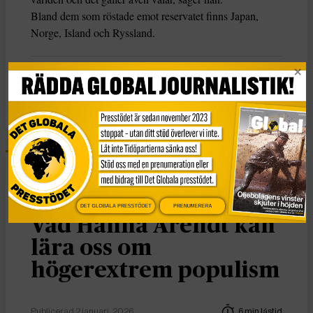
Bland dem som röstade emot reservatet finns Japan,
Norge, Island och Ryssland.
KATEGORI
Nyheter
Essä
DET GLOBALA PRESSTÖDET
PRENUMERERA
Vad Hanna Arendt kan
lära oss om
högerextrem populism
Publicerad 2 januari, 2026
6 min lästid