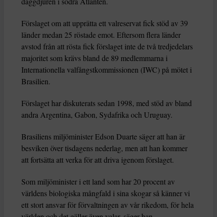
däggdjuren i södra Atlanten.
Förslaget om att upprätta ett valreservat fick stöd av 39
länder medan 25 röstade emot. Eftersom flera länder
avstod från att rösta fick förslaget inte de två tredjedelars
majoritet som krävs bland de 89 medlemmarna i
Internationella valfångstkommissionen (IWC) på mötet i
Brasilien.
Förslaget har diskuterats sedan 1998, med stöd av bland
andra Argentina, Gabon, Sydafrika och Uruguay.
Brasiliens miljöminister Edson Duarte säger att han är
besviken över tisdagens nederlag, men att han kommer
att fortsätta att verka för att driva igenom förslaget.
Som miljöminister i ett land som har 20 procent av
världens biologiska mångfald i sina skogar så känner vi
ett stort ansvar för förvaltningen av vår rikedom, för hela
världen och det gäller även valar, säger han.