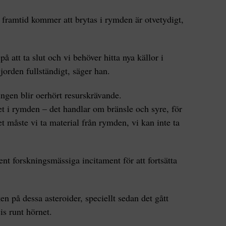
 framtid kommer att brytas i rymden är otvetydigt,
å att ta slut och vi behöver hitta nya källor i
t jorden fullständigt, säger han.
ngen blir oerhört resurskrävande.
ivet i rymden – det handlar om bränsle och syre, för
det måste vi ta material från rymden, vi kan inte ta
rent forskningsmässiga incitament för att fortsätta
en på dessa asteroider, speciellt sedan det gått
is runt hörnet.