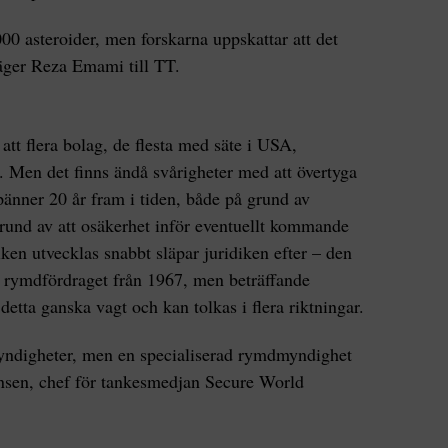
000 asteroider, men forskarna uppskattar att det
säger Reza Emami till TT.
 att flera bolag, de flesta med säte i USA,
g. Men det finns ändå svårigheter med att övertyga
spänner 20 år fram i tiden, både på grund av
grund av att osäkerhet inför eventuellt kommande
en utvecklas snabbt släpar juridiken efter – den
r rymdfördraget från 1967, men beträffande
etta ganska vagt och kan tolkas i flera riktningar.
myndigheter, men en specialiserad rymdmyndighet
tensen, chef för tankesmedjan Secure World