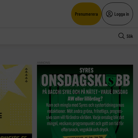
Prenumerera
Logga in
Sök
ANNONS