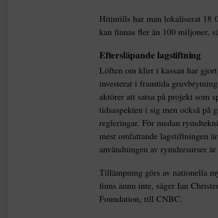
Hitintills har man lokaliserat 18 
kan finnas fler än 100 miljoner, 
Eftersläpande lagstiftning
Löften om klirr i kassan har gjort
investerat i framtida gruvbrytnin
aktörer att satsa på projekt som 
tidsaspekten i sig men också på 
regleringar. För medan rymdteknik
mest omfattande lagstiftningen ä
användningen av rymdresurser är d
Tillämpning görs av nationella 
finns ännu inte, säger Ian Chris
Foundation, till CNBC.