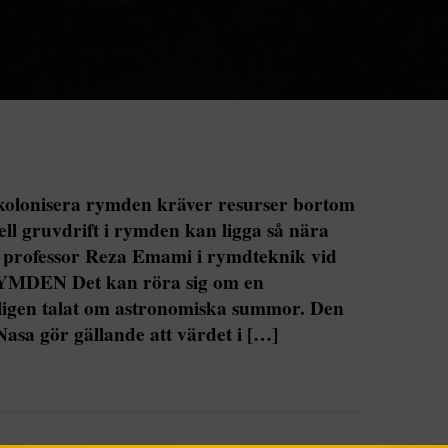
 kolonisera rymden kräver resurser bortom
ll gruvdrift i rymden kan ligga så nära
r professor Reza Emami i rymdteknik vid
 RYMDEN Det kan röra sig om en
vligen talat om astronomiska summor. Den
sa gör gällande att värdet i […]