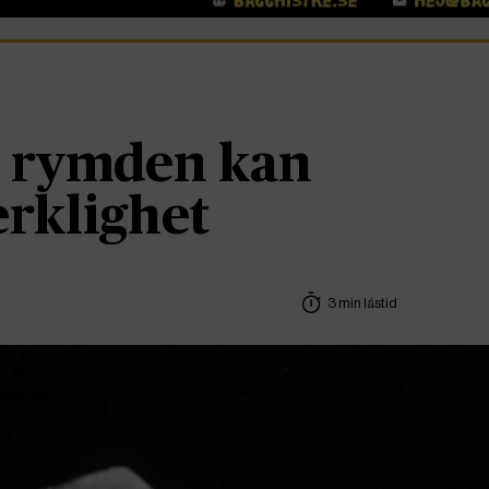
i rymden kan
erklighet
3 min lästid