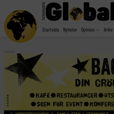
main
content
Startsida
Nyheter
Opinion
Arkiv
ANNONS