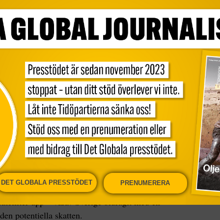
nisera rymden kräver resurser bortom jordens
 i rymden kan ligga så nära som 10–15 år bort,
rymdteknik vid Luleå tekniska universitet.
 massmiljardindustri, bokstavligen talat om
anska rymdstyrelsen Nasa gör gällande att
asteroidbältet mellan Jupiter och Mars är att
an 870 miljarder kronor för varje person på
t till möjligheterna att bryta fyndigheter från
ora asteroidbältet för miljoner år sedan och nu
orden. Eftersom de är små, med en omkrets av 50 –
DET GLOBALA PRESSTÖDET
PRENUMERERA
cka dem med markbaserade teleskop. I april förra
atelliter upp – varav Sverige bidragit med en –
den potentiella skatten.