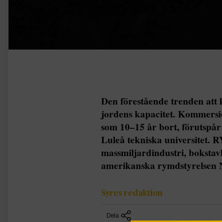
Den förestående trenden att
jordens kapacitet. Kommersie
som 10–15 år bort, förutspå
Luleå tekniska universitet.
massmiljardindustri, boksta
amerikanska rymdstyrelsen Na
Syres redaktion
Dela