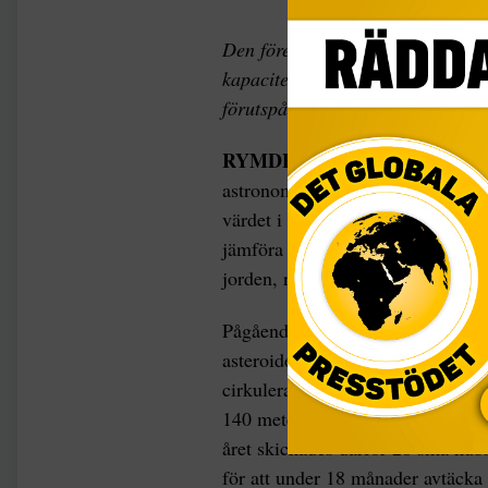
Den förestående trenden att kolo
kapacitet. Kommersiell gruvdrift
förutspår professor Reza Emami i 
RYMDEN
Det kan röra sig om en
astronomiska summor. Den amerik
värdet i de mineraler som finns i 
jämföra med den ogreppbara summ
jorden, rapporterar CNBC.
Pågående forskning ser dock främs
asteroider som stötts ut ur det st
cirkulerar i banor närliggande j
140 meter, är det svårt att upptä
året skickades därför 28 små kubs
för att under 18 månader avtäcka 