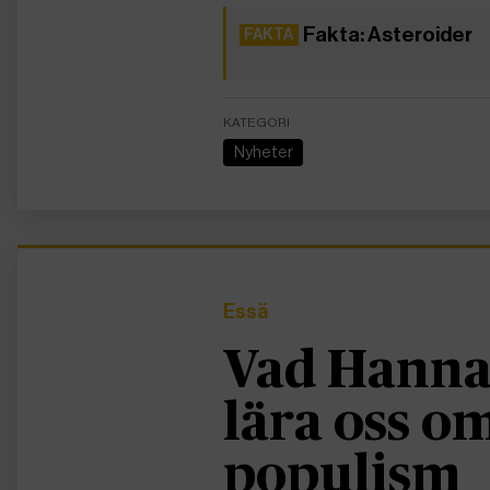
Fakta: Asteroider
KATEGORI
Nyheter
Essä
Vad Hanna
lära oss 
populism