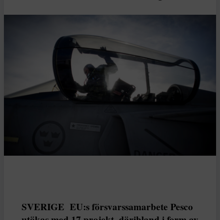
SVERIGE EU:s försvarssamarbete Pesco
utökas med 17 projekt, däribland i form av