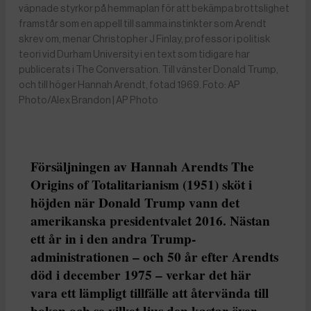
väpnade styrkor på hemmaplan för att bekämpa brottslighet
framstår som en appell till samma instinkter som Arendt
skrev om, menar Christopher J Finlay, professor i politisk
teori vid Durham University i en text som tidigare har
publicerats i The Conversation. Till vänster Donald Trump,
och till höger Hannah Arendt, fotad 1969. Foto: AP
Photo/Alex Brandon | AP Photo
Försäljningen av Hannah Arendts The
Origins of Totalitarianism (1951) sköt i
höjden när Donald Trump vann det
amerikanska presidentvalet 2016. Nästan
ett år in i den andra Trump-
administrationen – och 50 år efter Arendts
död i december 1975 – verkar det här
vara ett lämpligt tillfälle att återvända till