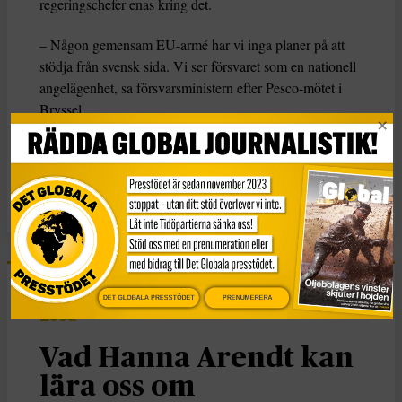
regeringschefer enas kring det.
– Någon gemensam EU-armé har vi inga planer på att
stödja från svensk sida. Vi ser försvaret som en nationell
angelägenhet, sa försvarsministern efter Pesco-mötet i
Bryssel.
KATEGORI
Nyheter
DET GLOBALA PRESSTÖDET
PRENUMERERA
Essä
Vad Hanna Arendt kan
lära oss om