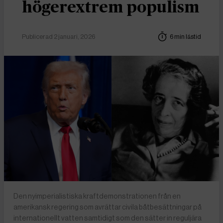
högerextrem populism
Publicerad 2 januari, 2026
6 min lästid
Den nyimperialistiska kraftdemonstrationen från en
amerikansk regering som avrättar civila båtbesättningar på
internationellt vatten samtidigt som den sätter in reguljära