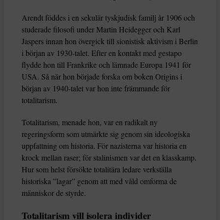
Arendt föddes i en sekulär tyskjudisk familj år 1906 och
studerade filosofi under Martin Heidegger och Karl
Jaspers innan hon övergick till sionistisk aktivism i Berlin
i början av 1930-talet. Efter en kontakt med gestapo
flydde hon till Frankrike och lämnade Europa 1941 för
USA. Så när hon började forska om boken Origins i
början av 1940-talet var hon inte främmande för
totalitarism.
Totalitarism, menade hon, var en radikalt ny
regeringsform som utmärkte sig genom sin ideologiska
uppfattning om historia. För nazisterna var historia en
krock mellan raser; för stalinismen var det en klasskamp.
Hur som helst försökte totalitära ledare verkställa
historiska ”lagar” genom att med våld omforma de
människor de styrde.
Totalitarism vill isolera individer