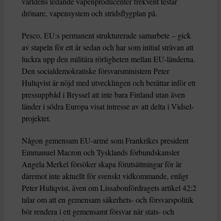
världens ledande vapenproducenter frekvent testar
drönare, vapensystem och stridsflygplan på.
Pesco, EU:s permanent strukturerade samarbete – gick
av stapeln för ett år sedan och har som initial strävan att
luckra upp den militära rörligheten mellan EU-länderna.
Den socialdemokratiske försvarsministern Peter
Hultqvist är nöjd med utvecklingen och berättar inför ett
pressuppbåd i Bryssel att inte bara Finland utan även
länder i södra Europa visat intresse av att delta i Vidsel-
projektet.
Någon gemensam EU-armé som Frankrikes president
Emmanuel Macron och Tysklands förbundskansler
Angela Merkel försöker skapa förutsättningar för är
däremot inte aktuellt för svenskt vidkommande, enligt
Peter Hultqvist, även om Lissabonfördragets artikel 42:2
talar om att en gemensam säkerhets- och försvarspolitik
bör rendera i ett gemensamt försvar när stats- och