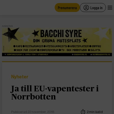
main
content
Prenumerera
Logga in
ANNONS
Nyheter
Ja till EU-vapentester i
Norrbotten
Publicerad 22 november, 2018
2 min lästid