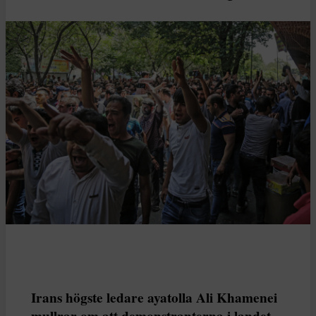
Irans högste ledare ayatolla Ali Khamenei
mullrar om att demonstranterna i landet