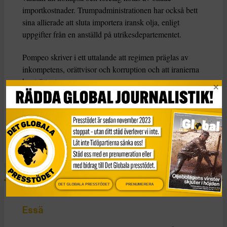
importkostnader. Trumpadministrationen har också bett
sina allierade att sluta importera iransk olja, enligt
uppgifter från en anställd på utrikesdepartementet.
Pompeo skriver i ett uttalande att regimen präglas av
inkompetens, orättvisor och korruption och att iranierna
har tröttnat.
”Världen hör deras röster”, skriver han.
KATEGORI
Nyheter
DET GLOBALA PRESSTÖDET
PRENUMERERA
Essä