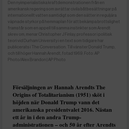
Den nyimperialistiska kraftdemonstrationen från en
amerikansk regering som avrättar civila båtbesättningar på
internationellt vatten samtidigt som den sätter in reguljära
väpnade styrkor på hemmaplan för att bekämpa brottslighet
framstår som en appell till samma instinkter som Arendt
skrev om, menar Christopher J Finlay, professor i politisk
teori vid Durham University i en text som tidigare har
publicerats i The Conversation. Till vänster Donald Trump,
och till höger Hannah Arendt, fotad 1969. Foto: AP
Photo/Alex Brandon | AP Photo
Försäljningen av Hannah Arendts The
Origins of Totalitarianism (1951) sköt i
höjden när Donald Trump vann det
amerikanska presidentvalet 2016. Nästan
ett år in i den andra Trump-
administrationen – och 50 år efter Arendts