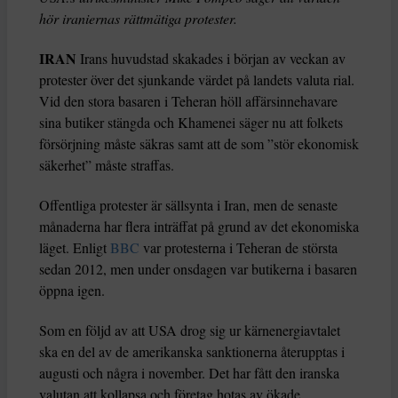
hör iraniernas rättmätiga protester.
IRAN
Irans huvudstad skakades i början av veckan av
protester över det sjunkande värdet på landets valuta rial.
Vid den stora basaren i Teheran höll affärsinnehavare
sina butiker stängda och Khamenei säger nu att folkets
försörjning måste säkras samt att de som ”stör ekonomisk
säkerhet” måste straffas.
Offentliga protester är sällsynta i Iran, men de senaste
månaderna har flera inträffat på grund av det ekonomiska
läget. Enligt
BBC
var protesterna i Teheran de största
sedan 2012, men under onsdagen var butikerna i basaren
öppna igen.
Som en följd av att USA drog sig ur kärnenergiavtalet
ska en del av de amerikanska sanktionerna återupptas i
augusti och några i november. Det har fått den iranska
valutan att kollapsa och företag hotas av ökade