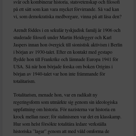
svår och kombinerar historia, statsvetenskap och filosofi
på ett sätt som kan vara mycket förvirrande. Så vad kan
vi, som demokratiska medborgare, vinna på att läsa den?
Arendt föddes i en sekulär tyskjudisk familj år 1906 och
studerade filosofi under Martin Heidegger och Karl
Jaspers innan hon övergick till sionistisk aktivism i Berlin
i början av 1930-talet. Efter en kontakt med gestapo
flydde hon till Frankrike och lämnade Europa 1941 för
USA. Så när hon började forska om boken Origins i
början av 1940-talet var hon inte främmande för
totalitarism.
Totalitarism, menade hon, var en radikalt ny
regeringsform som utmärkte sig genom sin ideologiska
uppfattning om historia. För nazisterna var historia en
krock mellan raser; för stalinismen var det en klasskamp.
Hur som helst försökte totalitära ledare verkställa
historiska ”lagar” genom att med våld omforma de