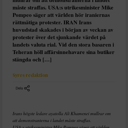
måste straffas. USA:s utrikesminister Mike
Pompeo säger att världen hör iraniernas
rättmätiga protester. IRAN Irans
huvudstad skakades i början av veckan av
protester över det sjunkande värdet på
landets valuta rial. Vid den stora basaren i
Teheran höll affärsinnehavare sina butiker
stängda och […]
Syres redaktion
Dela
Irans högste ledare ayatolla Ali Khamenei mullrar om
att demonstranterna i landet måste straffas.
USA:s utrikesminister Mike Pompeo säger att världen