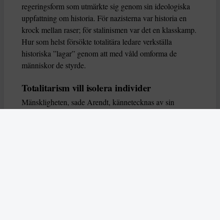
regeringsform som utmärkte sig genom sin ideologiska
uppfattning om historia. För nazisterna var historia en
krock mellan raser; för stalinismen var det en klasskamp.
Hur som helst försökte totalitära ledare verkställa
historiska ”lagar” genom att med våld omforma de
människor de styrde.
Totalitarism vill isolera individer
Mänskligheten, sade Arendt, kännetecknas av sin
oändliga variation – ingen person kan någonsin helt
ersätta en annan. Totalitarism syftade till att förstöra
detta. Den isolerade individer, upplöste de band genom
vilka de förenar och stärker varandra, och försökte
utplåna den mänskliga personligheten.
Koncentrationslägrens totala dominans gjorde det genom
att reducera varje fånge till ”en bunt reaktioner som kan
likvideras och ersättas” innan de dödas. Med alla i
slutändan utsatta för detta hot, gjorde totalitarismen den