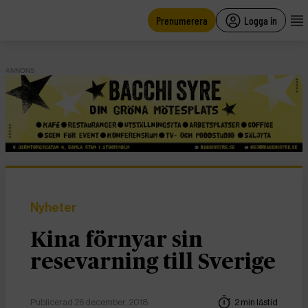
main
content
Prenumerera
Logga in
ANNONS
Nyheter
Kina förnyar sin
resevarning till Sverige
Publicerad 26 december, 2018
2 min lästid