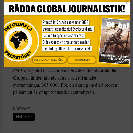
den har nu lite drygt tre månader senare förnyats, skriver
South China Morning Post
.
Enligt
kinesiska ambassaden
i Stockholm, som varnar för
säkerhetssituationen i Sverige, ska det ha inträffat flera
incidenter rörande stölder och rån som involverat runt 40
kinesiska turister sedan september månad.
Resevarningen gäller fram till den 22 mars 2019, skriver
ambassaden på sin
webbplats
.
DET GLOBALA PRESSTÖDET
PRENUMERERA
För Sverige är kinesisk turism en växande inkomstkälla.
Gruppen är den nionde största sett till antalet
övernattningar, 365 000 i fjol, en ökning med 13 procent
på bara ett år, enligt Statistiska centralbyrån.
KATEGORI
Nyheter