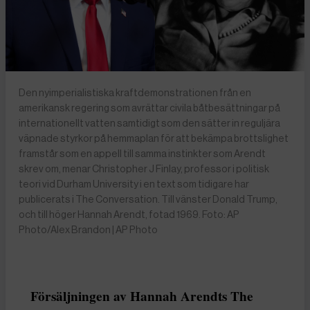
Den nyimperialistiska kraftdemonstrationen från en
amerikansk regering som avrättar civila båtbesättningar på
internationellt vatten samtidigt som den sätter in reguljära
väpnade styrkor på hemmaplan för att bekämpa brottslighet
framstår som en appell till samma instinkter som Arendt
skrev om, menar Christopher J Finlay, professor i politisk
teori vid Durham University i en text som tidigare har
publicerats i The Conversation. Till vänster Donald Trump,
och till höger Hannah Arendt, fotad 1969. Foto: AP
Photo/Alex Brandon | AP Photo
Försäljningen av Hannah Arendts The