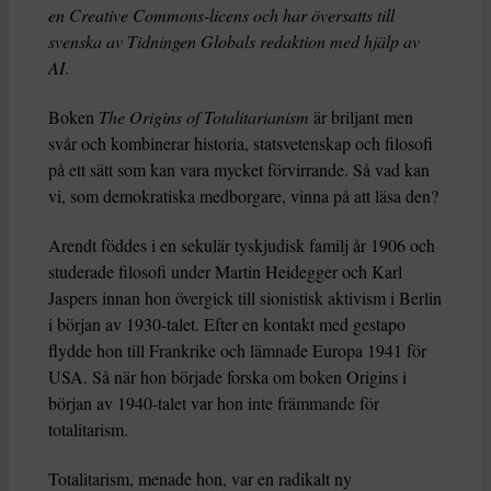
en Creative Commons-licens och har översatts till
svenska av Tidningen Globals redaktion med hjälp av
AI
.
Boken
The Origins of Totalitarianism
är briljant men
svår och kombinerar historia, statsvetenskap och filosofi
på ett sätt som kan vara mycket förvirrande. Så vad kan
vi, som demokratiska medborgare, vinna på att läsa den?
Arendt föddes i en sekulär tyskjudisk familj år 1906 och
studerade filosofi under Martin Heidegger och Karl
Jaspers innan hon övergick till sionistisk aktivism i Berlin
i början av 1930-talet. Efter en kontakt med gestapo
flydde hon till Frankrike och lämnade Europa 1941 för
USA. Så när hon började forska om boken Origins i
början av 1940-talet var hon inte främmande för
totalitarism.
Totalitarism, menade hon, var en radikalt ny