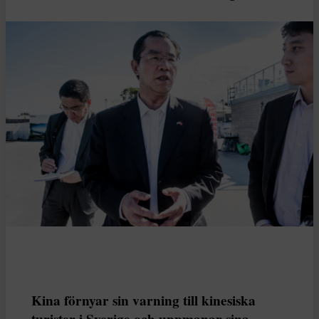
Kina förnyar sin varning till kinesiska
turister i Sverige och uppmanar sina