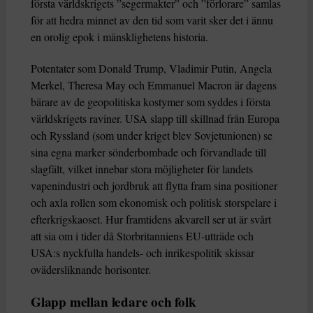
första världskrigets ”segermakter” och ”förlorare” samlas
för att hedra minnet av den tid som varit sker det i ännu
en orolig epok i mänsklighetens historia.
Potentater som Donald Trump, Vladimir Putin, Angela
Merkel, Theresa May och Emmanuel Macron är dagens
bärare av de geopolitiska kostymer som syddes i första
världskrigets raviner. USA slapp till skillnad från Europa
och Ryssland (som under kriget blev Sovjetunionen) se
sina egna marker sönderbombade och förvandlade till
slagfält, vilket innebar stora möjligheter för landets
vapenindustri och jordbruk att flytta fram sina positioner
och axla rollen som ekonomisk och politisk storspelare i
efterkrigskaoset. Hur framtidens akvarell ser ut är svårt
att sia om i tider då Storbritanniens EU-utträde och
USA:s nyckfulla handels- och inrikespolitik skissar
ovädersliknande horisonter.
Glapp mellan ledare och folk