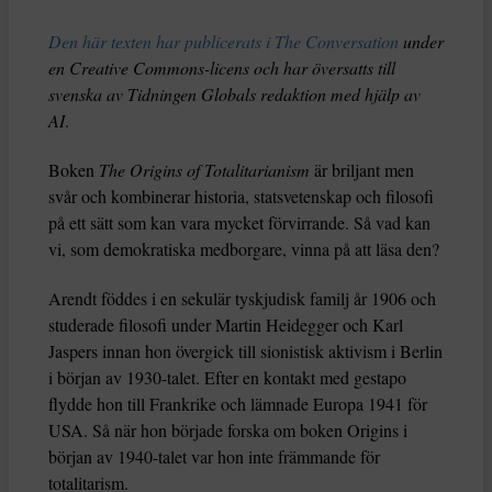
Den här texten har publicerats i The Conversation
under
en Creative Commons-licens och har översatts till
svenska av Tidningen Globals redaktion med hjälp av
AI
.
Boken
The Origins of Totalitarianism
är briljant men
svår och kombinerar historia, statsvetenskap och filosofi
på ett sätt som kan vara mycket förvirrande. Så vad kan
vi, som demokratiska medborgare, vinna på att läsa den?
Arendt föddes i en sekulär tyskjudisk familj år 1906 och
studerade filosofi under Martin Heidegger och Karl
Jaspers innan hon övergick till sionistisk aktivism i Berlin
i början av 1930-talet. Efter en kontakt med gestapo
flydde hon till Frankrike och lämnade Europa 1941 för
USA. Så när hon började forska om boken Origins i
början av 1940-talet var hon inte främmande för
totalitarism.