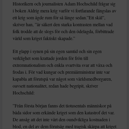
Historikern och journalisten Adam Hochschild frågar sig
i boken Aldrig mera krig varför vi fortfarande fängslas av
ett krig som ägde rum för så länge sedan.”Ett skäl”,
skriver han, ”är säkert den starka kontrasten mellan vad
folk trodde att de slogs för och den ödelagda, förbittrade
värld som kriget faktiskt skapade.”
Ett glapp i synen på sin egen samtid och sin egen
verklighet som krattade jorden för frön till
extremnationalism och enkla svartvita svar att växa och
frodas i. För vad kungar och premiärministrar inte var
kapabla att förutspå var något som världsmedborgaren,
oavsett nationalitet, redan hade begripit, skriver
Hochschild:
”Från första början fanns det tiotusentals människor på
båda sidor som erkände kriget som den katastrof det var.
De ansåg att det inte värt den oundvikliga kostnaden i
blod, en del av dem förutsåg med tragisk skärpa att kriget