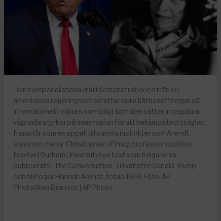
Den nyimperialistiska kraftdemonstrationen från en
amerikansk regering som avrättar civila båtbesättningar på
internationellt vatten samtidigt som den sätter in reguljära
väpnade styrkor på hemmaplan för att bekämpa brottslighet
framstår som en appell till samma instinkter som Arendt
skrev om, menar Christopher J Finlay, professor i politisk
teori vid Durham University i en text som tidigare har
publicerats i The Conversation. Till vänster Donald Trump,
och till höger Hannah Arendt, fotad 1969. Foto: AP
Photo/Alex Brandon | AP Photo