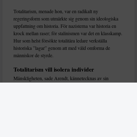
Totalitarism, menade hon, var en radikalt ny
regeringsform som utmärkte sig genom sin ideologiska
uppfattning om historia. För nazisterna var historia en
krock mellan raser; för stalinismen var det en klasskamp.
Hur som helst försökte totalitära ledare verkställa
historiska ”lagar” genom att med våld omforma de
människor de styrde.
Totalitarism vill isolera individer
Mänskligheten, sade Arendt, kännetecknas av sin
oändliga variation – ingen person kan någonsin helt
ersätta en annan. Totalitarism syftade till att förstöra
detta. Den isolerade individer, upplöste de band genom
vilka de förenar och stärker varandra, och försökte
utplåna den mänskliga personligheten.
Koncentrationslägrens totala dominans gjorde det genom
att reducera varje fånge till ”en bunt reaktioner som kan