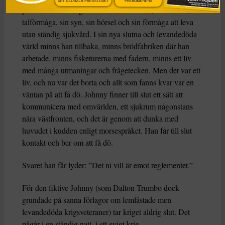
DET GLOBALA PRESSTÖDET
PRENUMERERA
på första världskrigets västfront: sina ben, sina armar, sin
talförmåga, sin syn, sin hörsel och sin förmåga att leva
utan ständig sjukvård. I sin nya slutna och levandedöda
värld minns han tillbaka, minns brödfabriken där han
arbetade, minns fisketurerna med fadern, minns ett liv
med många utmaningar och frågetecken. Men det var ett
liv, och nu var det borta och allt som fanns kvar var en
väntan på att få dö. Johnny finner till slut ett sätt att
kommunicera med omvärlden, ett sjukrum någonstans
nära västfronten, och det är genom att dunka med
huvudet i kudden enligt morsespråket. Han får till slut
kontakt och ber om att få dö.
Svaret han får lyder: ”Det ni vill är emot reglementet.”
För den fiktive Johnny (som Dalton Trumbo dock
grundade på sanna förlagor om lemlästade men
levandedöda krigsveteraner) tar kriget aldrig slut. Det
pågår i en ständig natt, i ett evigt krig.