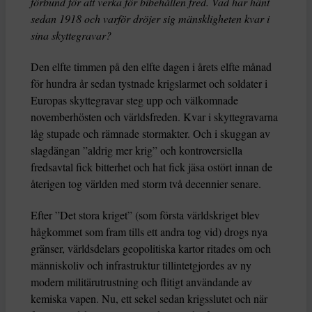
förbund för att verka för bibehållen fred. Vad har hänt
sedan 1918 och varför dröjer sig mänskligheten kvar i
sina skyttegravar?
Den elfte timmen på den elfte dagen i årets elfte månad
för hundra år sedan tystnade krigslarmet och soldater i
Europas skyttegravar steg upp och välkomnade
novemberhösten och världsfreden. Kvar i skyttegravarna
låg stupade och rämnade stormakter. Och i skuggan av
slagdängan ”aldrig mer krig” och kontroversiella
fredsavtal fick bitterhet och hat fick jäsa ostört innan de
återigen tog världen med storm två decennier senare.
Efter ”Det stora kriget” (som första världskriget blev
hågkommet som fram tills ett andra tog vid) drogs nya
gränser, världsdelars geopolitiska kartor ritades om och
människoliv och infrastruktur tillintetgjordes av ny
modern militärutrustning och flitigt användande av
kemiska vapen. Nu, ett sekel sedan krigsslutet och när