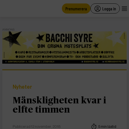
main
content
Prenumerera
Logga in
ANNONS
Nyheter
Mänskligheten kvar i
elfte timmen
Publicerad 12 november, 2018
5 min lästid