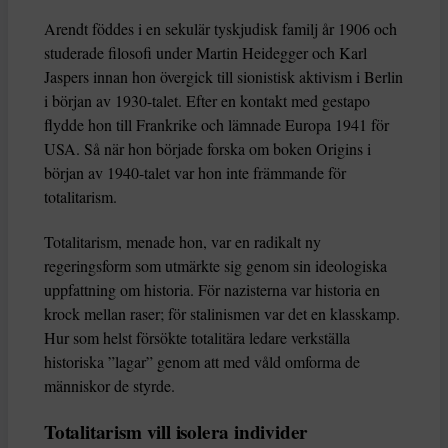
Arendt föddes i en sekulär tyskjudisk familj år 1906 och
studerade filosofi under Martin Heidegger och Karl
Jaspers innan hon övergick till sionistisk aktivism i Berlin
i början av 1930-talet. Efter en kontakt med gestapo
flydde hon till Frankrike och lämnade Europa 1941 för
USA. Så när hon började forska om boken Origins i
början av 1940-talet var hon inte främmande för
totalitarism.
Totalitarism, menade hon, var en radikalt ny
regeringsform som utmärkte sig genom sin ideologiska
uppfattning om historia. För nazisterna var historia en
krock mellan raser; för stalinismen var det en klasskamp.
Hur som helst försökte totalitära ledare verkställa
historiska ”lagar” genom att med våld omforma de
människor de styrde.
Totalitarism vill isolera individer