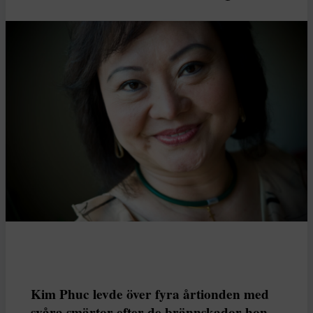
Kim Phuc levde över fyra årtionden med
svåra smärtor efter de brännskador hon