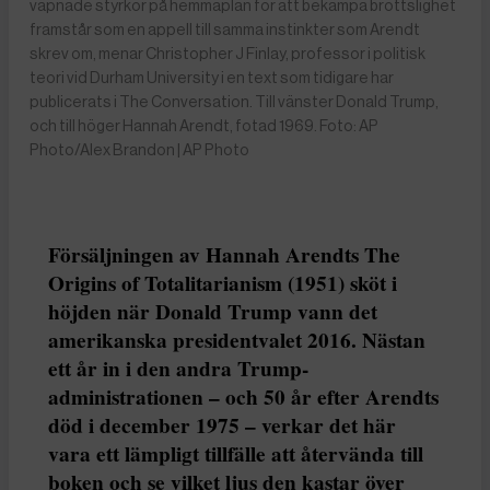
väpnade styrkor på hemmaplan för att bekämpa brottslighet
framstår som en appell till samma instinkter som Arendt
skrev om, menar Christopher J Finlay, professor i politisk
teori vid Durham University i en text som tidigare har
publicerats i The Conversation. Till vänster Donald Trump,
och till höger Hannah Arendt, fotad 1969. Foto: AP
Photo/Alex Brandon | AP Photo
Försäljningen av Hannah Arendts The
Origins of Totalitarianism (1951) sköt i
höjden när Donald Trump vann det
amerikanska presidentvalet 2016. Nästan
ett år in i den andra Trump-
administrationen – och 50 år efter Arendts
död i december 1975 – verkar det här
vara ett lämpligt tillfälle att återvända till
boken och se vilket ljus den kastar över