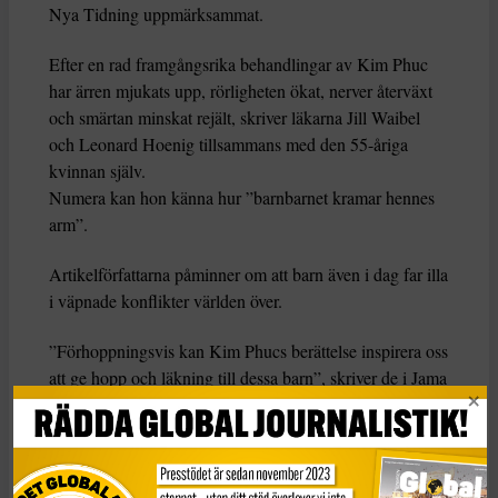
Nya Tidning uppmärksammat.
Efter en rad framgångsrika behandlingar av Kim Phuc
har ärren mjukats upp, rörligheten ökat, nerver återväxt
och smärtan minskat rejält, skriver läkarna Jill Waibel
och Leonard Hoenig tillsammans med den 55-åriga
kvinnan själv.
Numera kan hon känna hur ”barnbarnet kramar hennes
arm”.
Artikelförfattarna påminner om att barn även i dag far illa
i väpnade konflikter världen över.
”Förhoppningsvis kan Kim Phucs berättelse inspirera oss
att ge hopp och läkning till dessa barn”, skriver de i Jama
Dermatology och avslutar:
”Kim Phucs fotografi är en kraftfull påminnelse om att
människor kan lida, växa och lära oss alla om fred,