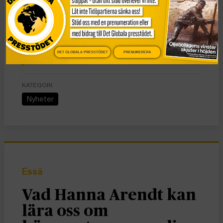
förlåtelse och kärlek.”
Fakta: Kim Phuc
DET GLOBALA PRESSTÖDET
PRENUMERERA
KATEGORI
Nyheter
Essä
Vad Hanna Arendt kan
lära oss om