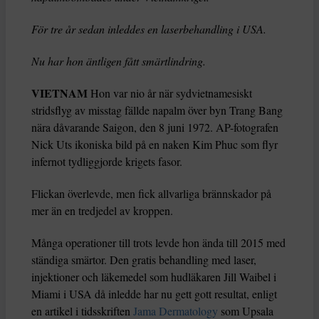
För tre år sedan inleddes en laserbehandling i USA.
Nu har hon äntligen fått smärtlindring.
VIETNAM
Hon var nio år när sydvietnamesiskt
stridsflyg av misstag fällde napalm över byn Trang Bang
nära dåvarande Saigon, den 8 juni 1972. AP-fotografen
Nick Uts ikoniska bild på en naken Kim Phuc som flyr
infernot tydliggjorde krigets fasor.
Flickan överlevde, men fick allvarliga brännskador på
mer än en tredjedel av kroppen.
Många operationer till trots levde hon ända till 2015 med
ständiga smärtor. Den gratis behandling med laser,
injektioner och läkemedel som hudläkaren Jill Waibel i
Miami i USA då inledde har nu gett gott resultat, enligt
en artikel i tidsskriften
Jama Dermatology
som Upsala