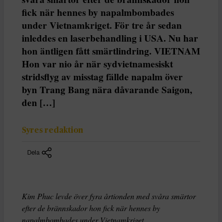
fick när hennes by napalmbombades
under Vietnamkriget. För tre år sedan
inleddes en laserbehandling i USA. Nu har
hon äntligen fått smärtlindring. VIETNAM
Hon var nio år när sydvietnamesiskt
stridsflyg av misstag fällde napalm över
byn Trang Bang nära dåvarande Saigon,
den […]
Syres redaktion
Dela
Kim Phuc levde över fyra årtionden med svåra smärtor
efter de brännskador hon fick när hennes by
napalmbombades under Vietnamkriget.