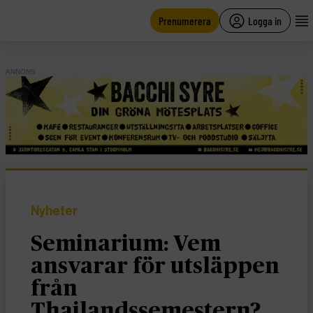
main
content
Prenumerera
Logga in
ANNONS
Nyheter
Seminarium: Vem
ansvarar för utsläppen
från
Thailandssemestern?