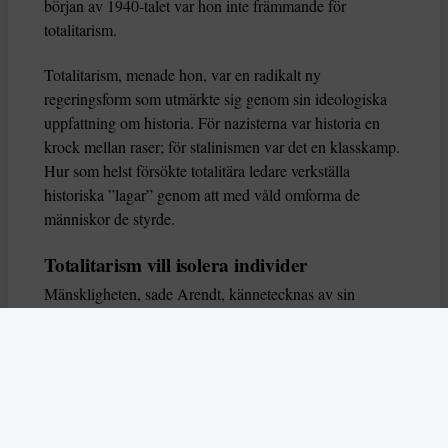
början av 1940-talet var hon inte främmande för
totalitarism.
Totalitarism, menade hon, var en radikalt ny
regeringsform som utmärkte sig genom sin ideologiska
uppfattning om historia. För nazisterna var historia en
krock mellan raser; för stalinismen var det en klasskamp.
Hur som helst försökte totalitära ledare verkställa
historiska ”lagar” genom att med våld omforma de
människor de styrde.
Totalitarism vill isolera individer
Mänskligheten, sade Arendt, kännetecknas av sin
oändliga variation – ingen person kan någonsin helt
ersätta en annan. Totalitarism syftade till att förstöra
detta. Den isolerade individer, upplöste de band genom
vilka de förenar och stärker varandra, och försökte
utplåna den mänskliga personligheten.