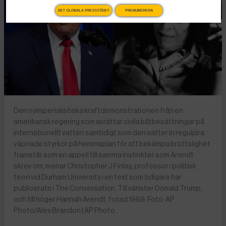
DET GLOBALA PRESSTÖDET
PRENUMERERA
Den nyimperialistiska kraftdemonstrationen från en
amerikansk regering som avrättar civila båtbesättningar på
internationellt vatten samtidigt som den sätter in reguljära
väpnade styrkor på hemmaplan för att bekämpa brottslighet
framstår som en appell till samma instinkter som Arendt
skrev om, menar Christopher J Finlay, professor i politisk
teori vid Durham University i en text som tidigare har
publicerats i The Conversation. Till vänster Donald Trump,
och till höger Hannah Arendt, fotad 1969. Foto: AP
Photo/Alex Brandon | AP Photo