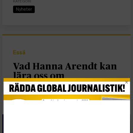
KATEGORI
Nyheter
Essä
Vad Hanna Arendt kan
lära oss om
högerextrem populism
Publicerad 2 januari, 2026
6 min lästid