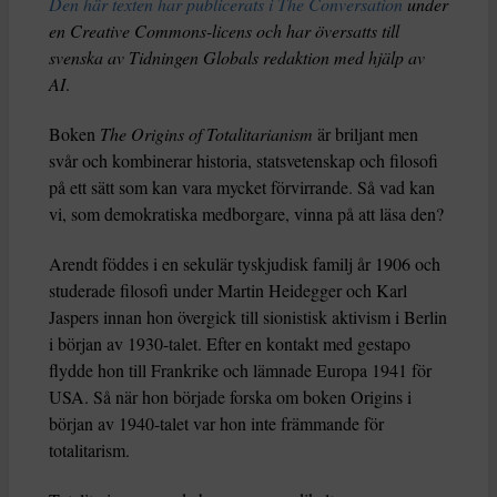
Den här texten har publicerats i The Conversation
under
en Creative Commons-licens och har översatts till
svenska av Tidningen Globals redaktion med hjälp av
AI
.
Boken
The Origins of Totalitarianism
är briljant men
svår och kombinerar historia, statsvetenskap och filosofi
på ett sätt som kan vara mycket förvirrande. Så vad kan
vi, som demokratiska medborgare, vinna på att läsa den?
Arendt föddes i en sekulär tyskjudisk familj år 1906 och
studerade filosofi under Martin Heidegger och Karl
Jaspers innan hon övergick till sionistisk aktivism i Berlin
i början av 1930-talet. Efter en kontakt med gestapo
flydde hon till Frankrike och lämnade Europa 1941 för
USA. Så när hon började forska om boken Origins i
början av 1940-talet var hon inte främmande för
totalitarism.