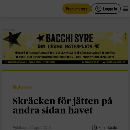
main
content
Prenumerera
Logga in
ANNONS
Nyheter
Skräcken för jätten på
andra sidan havet
Publicerad 5 april, 2018
4 min lästid