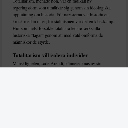
Totalitarism, menade hon, var en radikalt ny
regeringsform som utmärkte sig genom sin ideologiska
uppfattning om historia. För nazisterna var historia en
krock mellan raser; för stalinismen var det en klasskamp.
Hur som helst försökte totalitära ledare verkställa
historiska ”lagar” genom att med våld omforma de
människor de styrde.
Totalitarism vill isolera individer
Mänskligheten, sade Arendt, kännetecknas av sin
oändliga variation – ingen person kan någonsin helt
ersätta en annan. Totalitarism syftade till att förstöra
detta. Den isolerade individer, upplöste de band genom
vilka de förenar och stärker varandra, och försökte
utplåna den mänskliga personligheten.
Koncentrationslägrens totala dominans gjorde det genom
att reducera varje fånge till ”en bunt reaktioner som kan
likvideras och ersättas” innan de dödas. Med alla i