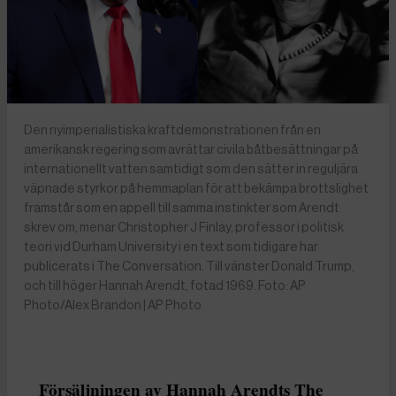
Den nyimperialistiska kraftdemonstrationen från en
amerikansk regering som avrättar civila båtbesättningar på
internationellt vatten samtidigt som den sätter in reguljära
väpnade styrkor på hemmaplan för att bekämpa brottslighet
framstår som en appell till samma instinkter som Arendt
skrev om, menar Christopher J Finlay, professor i politisk
teori vid Durham University i en text som tidigare har
publicerats i The Conversation. Till vänster Donald Trump,
och till höger Hannah Arendt, fotad 1969. Foto: AP
Photo/Alex Brandon | AP Photo
Försäljningen av Hannah Arendts The