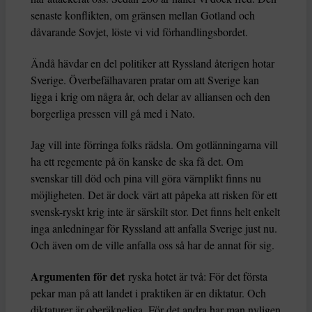
senaste konflikten, om gränsen mellan Gotland och
dåvarande Sovjet, löste vi vid förhandlingsbordet.
Ändå hävdar en del politiker att Ryssland återigen hotar
Sverige. Överbefälhavaren pratar om att Sverige kan
ligga i krig om några år, och delar av alliansen och den
borgerliga pressen vill gå med i Nato.
Jag vill inte förringa folks rädsla. Om gotlänningarna vill
ha ett regemente på ön kanske de ska få det. Om
svenskar till död och pina vill göra värnplikt finns nu
möjligheten. Det är dock värt att påpeka att risken för ett
svensk-ryskt krig inte är särskilt stor. Det finns helt enkelt
inga anledningar för Ryssland att anfalla Sverige just nu.
Och även om de ville anfalla oss så har de annat för sig.
Argumenten för det
ryska hotet är två: För det första
pekar man på att landet i praktiken är en diktatur. Och
diktaturer är oberäkneliga. För det andra har man nyligen