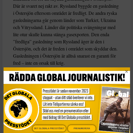
Där är svaret nej rakt av. Ryssland byggde en gasledning
i Östersjön eftersom området är fredligt. De andra ryska
gasledningarna går genom länder som Turkiet, Ukraina
och Vitryssland. Länder där politiska svängningar med
lite otur skulle kunna stänga gasexporten. Den enda
”fredliga” gasledning som Ryssland äger är den i
Östersjön, och det är freden i området som skyddar den.
Gasledningen i Östersjön är alltså snarast en garanti för
fred – inte en orsak till krig.
Jag vill inte
förringa folks rädsla. Det okända är
skrämmande, och Ryssland är en stor jätte på andra sidan
ett litet hav. Men ett land som låter sig styras av rädsla
snarare än förnuft kommer att gå under.
Folk är rädda för andra åsikter, för dem med andra
hudfärger och för det som finns på andra sidan gränsen.
Men om man låter rädslan sätta agendan för politiken har
DET GLOBALA PRESSTÖDET
PRENUMERERA
man snart en egen liten diktatur. Vi bör givetvis ha en