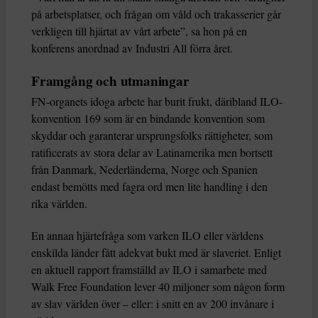
på arbetsplatser, och frågan om våld och trakasserier går
verkligen till hjärtat av vårt arbete”, sa hon på en
konferens anordnad av Industri All förra året.
Framgång och utmaningar
FN-organets idoga arbete har burit frukt, däribland ILO-
konvention 169 som är en bindande konvention som
skyddar och garanterar ursprungsfolks rättigheter, som
ratificerats av stora delar av Latinamerika men bortsett
från Danmark, Nederländerna, Norge och Spanien
endast bemötts med fagra ord men lite handling i den
rika världen.
En annan hjärtefråga som varken ILO eller världens
enskilda länder fått adekvat bukt med är slaveriet. Enligt
en aktuell rapport framställd av ILO i samarbete med
Walk Free Foundation lever 40 miljoner som någon form
av slav världen över – eller: i snitt en av 200 invånare i