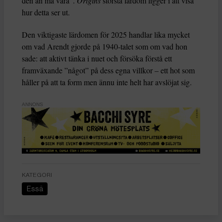
den än må vara”.
Origins
största lärdom ligger i att visa
hur detta ser ut.
Den viktigaste lärdomen för 2025 handlar lika mycket
om vad Arendt gjorde på 1940-talet som om vad hon
sade: att aktivt tänka i nuet och försöka förstå ett
framväxande ”något” på dess egna villkor – ett hot som
håller på att ta form men ännu inte helt har avslöjat sig.
ANNONS
KATEGORI
Essä