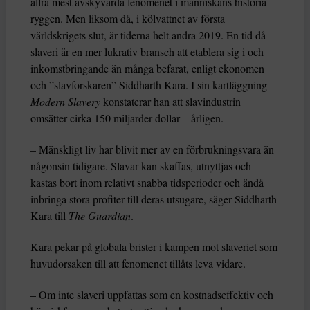
allra mest avskyvärda fenomenet i människans historia
ryggen. Men liksom då, i kölvattnet av första
världskrigets slut, är tiderna helt andra 2019. En tid då
slaveri är en mer lukrativ bransch att etablera sig i och
inkomstbringande än många befarat, enligt ekonomen
och ”slavforskaren” Siddharth Kara. I sin kartläggning
Modern Slavery
konstaterar han att slavindustrin
omsätter cirka 150 miljarder dollar – årligen.
– Mänskligt liv har blivit mer av en förbrukningsvara än
någonsin tidigare. Slavar kan skaffas, utnyttjas och
kastas bort inom relativt snabba tidsperioder och ändå
inbringa stora profiter till deras utsugare, säger Siddharth
Kara till
The Guardian
.
Kara pekar på globala brister i kampen mot slaveriet som
huvudorsaken till att fenomenet tillåts leva vidare.
– Om inte slaveri uppfattas som en kostnadseffektiv och