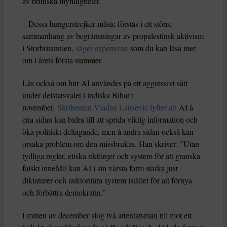
av brittiska myndigheter.
– Dessa hungerstrejker måste förstås i ett större
sammanhang av begränsningar av propalestinsk aktivism
i Storbritannien,
säger experterna
som du kan läsa mer
om i årets första nummer.
Läs också om hur AI användes på ett aggressivt sätt
under delstatsvalet i indiska Bihar i
november.
Skribenten Vladan Lausevic lyfter att
AI å
ena sidan kan bidra till att sprida viktig information och
öka politiskt deltagande, men å andra sidan också kan
orsaka problem om den missbrukas. Han skriver: ”Utan
tydliga regler, etiska riktlinjer och system för att granska
falskt innehåll kan AI i sin värsta form stärka just
diktaturer och auktoritära system istället för att förnya
och förbättra demokratin.”
I mitten av december slog två attentatsmän till mot ett