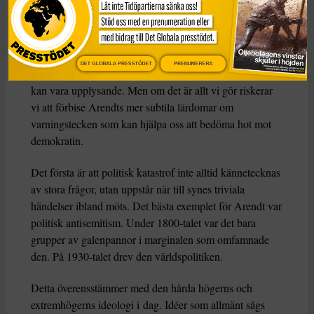
meningsfull. Detta var postfaktisk politik, eller ”post-
sanningspolitik”, i sin mest extrema form.
Sunt förnuft kommer inte att rädda oss
DET GLOBALA PRESSTÖDET
PRENUMERERA
Att jämföra dagens politik med fullfjädrad totalitarism
kan vara upplysande. Men om det är allt vi gör riskerar
vi att förbise Arendts mer subtila lärdomar om
varningstecken som kan hjälpa oss att bedöma hot mot
demokratin.
Det första är att politisk katastrof inte alltid kännetecknas
av stora frågor, utan uppstår när till synes triviala
händelser ibland möts. Det bästa exemplet för Arendt var
politisk antisemitism. Under 1800-talet var det bara
grupper av galenpannor i marginalen som omfamnade
den. På 1930-talet drev den världspolitiken.
Detta överensstämmer med den hårda högerns och
extremhögerns ideologi i dag. Idéer som allmänt sågs