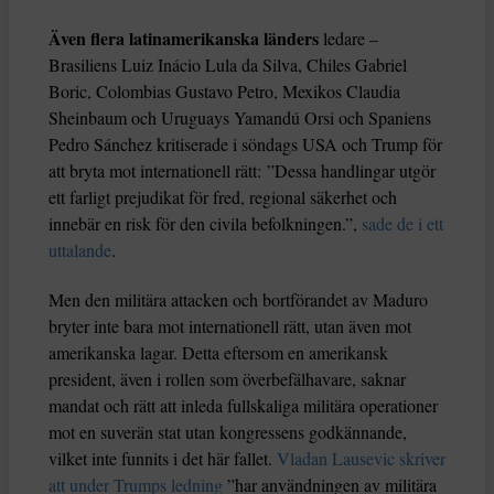
Även flera latinamerikanska länders
ledare –
Brasiliens Luiz Inácio Lula da Silva, Chiles Gabriel
Boric, Colombias Gustavo Petro, Mexikos Claudia
Sheinbaum och Uruguays Yamandú Orsi och Spaniens
Pedro Sánchez kritiserade i söndags USA och Trump för
att bryta mot internationell rätt: ”Dessa handlingar utgör
ett farligt prejudikat för fred, regional säkerhet och
innebär en risk för den civila befolkningen.”,
sade de i ett
uttalande
.
Men den militära attacken och bortförandet av Maduro
bryter inte bara mot internationell rätt, utan även mot
amerikanska lagar. Detta eftersom en amerikansk
president, även i rollen som överbefälhavare, saknar
mandat och rätt att inleda fullskaliga militära operationer
mot en suverän stat utan kongressens godkännande,
vilket inte funnits i det här fallet.
Vladan Lausevic skriver
att under Trumps ledning
”har användningen av militära