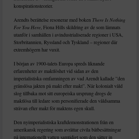
konspirationsteorier.
Arendts berättelse resonerar med boken
There Is Nothing
For You Here
, Fiona Hills skildring av de som lämnats
utanför i samhällen i avindustrialiserade regioner i USA,
Storbritannien, Ryssland och Tyskland – regioner där
extremhögern har vuxit.
I början av 1900-talets Europa spreds liknande
erfarenheter av maktlöshet vid sidan av den
imperialistiska omfamningen av vad Arendt kallade ”den
gränslösa jakten på makt efter makt”. När kolonialt våld
slog tillbaka mot sitt europeiska ursprung drogs de
maktlösa till ledare som personifierade den våldsamma
strävan efter makt för maktens egen skull.
Den nyimperialistiska kraftdemonstrationen från en
amerikansk regering som avrättar civila båtbesättningar
på internationellt vatten samtidigt som den sätter in