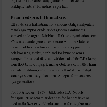
högriskform av arbetsutnyttjande, kommer denna
verklighet inte att förändras, säger han.
Från fredspris till klimatkris
Ett av de sista halmstråna för världens otaliga miljontals
mänskliga exploaterade är det globala samfundets
samverkande organ. Däribland ILO, en organisation som
FN:s nuvarande generalsekreterare Antonio Guterres
menar förblivit ”en trovärdig röst” som ”öppnar dörrar
och krossar glastak”, däribland för kvinnor som i
kampen för ”social rättvisa i världens alla hörn”.En kamp
som ILO behöver hjälp i, menar Guterres och håller fram
globala utbildningssatsningar som ett måste, samtidigt
som nya sociala skyddsnät måste stöpas för planetens
nya generationer.
För 50 år sedan – 1969 – tilldelades ILO Nobels
fredspris. 50 år senare är det dags för hundraårskalas
med utsikt över en värld inkastad i en förutsägbar men