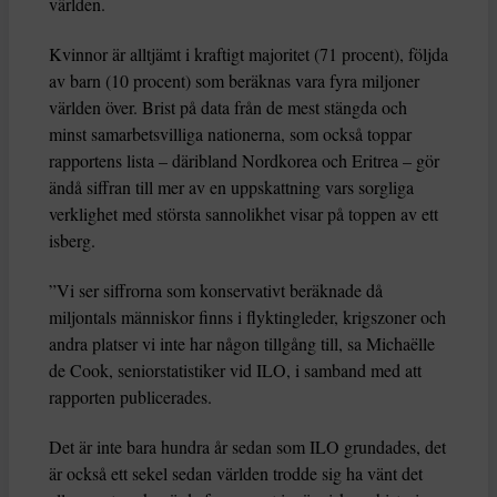
världen.
Kvinnor är alltjämt i kraftigt majoritet (71 procent), följda
av barn (10 procent) som beräknas vara fyra miljoner
världen över. Brist på data från de mest stängda och
minst samarbetsvilliga nationerna, som också toppar
rapportens lista – däribland Nordkorea och Eritrea – gör
ändå siffran till mer av en uppskattning vars sorgliga
verklighet med största sannolikhet visar på toppen av ett
isberg.
”Vi ser siffrorna som konservativt beräknade då
miljontals människor finns i flyktingleder, krigszoner och
andra platser vi inte har någon tillgång till, sa Michaëlle
de Cook, seniorstatistiker vid ILO, i samband med att
rapporten publicerades.
Det är inte bara hundra år sedan som ILO grundades, det
är också ett sekel sedan världen trodde sig ha vänt det