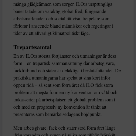
många glädjeämnen som sorger. ILO:s ursprungliga
banér talade om varaktig global fred, fungerande
arbetsmarknader och social rättvisa, tre pelare som
förlorar i anseende bland människor och regeringar i
tider av ett allvarligt klimatpolitiskt läge.
Trepartssamtal
En av ILO:s största förtjänster och utmaningar är dess
form – en trepartisk sammansättning där arbetsgivare,
fackförbund och stater är delaktiga i beslutsfattandet. De
praktiska utmaningarna har spelat ut sina kort inför
öppen ridå – så sent som förra året då ILO fick stora
problem att mejsla fram en ny konvention om våld och
trakasserier på arbetsplatser, ett globalt problem som i
och med en progressiv ny konvention är tänkt att
presenteras som bemärkelsedagens höjdpunkt.
Men arbetsgivare, fack och stater stod förra året långt
ifrån varandra och synen på vilka som tillhör ”särskilt