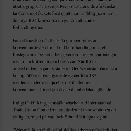
utsatta grupper”. Exempelvis protesterade de afrikanska
länderna mot fackets förslag att nämna ”hbtq-personer” i
den nya ILO-konventionen genom att lämna
förhandlingarna.
Facket föreslog då att utsatta grupper lyftes ur
konventionstexten för att rädda förhandlingarna, ett
förslag som däremot arbetsgivare och regeringar inte går
med, utan kräver att den blev kvar. När ILO:s
arbetskonferens går av stapeln i Genève nästa månad ska
knappt 600 röstberättigade delegater från 187
medlemsländer rösta ja eller nej till den nya
konventionen, för ett ja krävs två tredjedelars gillande.
Enligt Chidi King, jämställdhetschef vid International
Trade Union Confederation, är den här konventionen ett
tydligt exempel på vad fackförbund bör ägna sig åt:
”Vårt mål är att få till stånd skäliga arbeten och värdighet