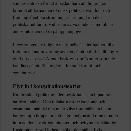
som excentriska för 20 år sedan har i allt högre grad
kommit att forma demokratisk politik. Invandrar- och
främlingsfientliga strömningar har trängt in i den
politiska mittfåran. Vid sidan av växande islamofobi är
antisemitismen också på uppgång igen.
Integreringen av tidigare marginella åsikter hjälper till att
förklara ett andra varningstecken på att politik i allt högre
grad drivs av vad Arendt beskrev som ”krafter som inte
kan litas på att följa reglerna för sunt förnuft och
egenintresse”.
Flyr in i konspirationsteorier
En förenklad politik av ideologisk fantasi och paranoia
tar över i stället. Den tilltalar mest de isolerade och
ensamma, människor som är vilse i samhället och som
har gett upp hoppet om att någon någonsin kommer att ta
itu med deras verkliga intressen och bekymmer. Ständigt
frustrerade av verkligheten söker de i stället flykt i