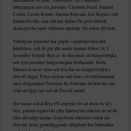
rättegången mot sex personer: Charlotte Head, Samuel
Corner, Leona Kamio, Fatema Rajwani, Zoe Rogers, och
Jordan Devlin, som alla har åtalats för grovt inbrott,
skadegörelse samt våldsamt upplopp. De nekar till brott.
Ytterligare personer har gripits i samband med den
händelsen, och de går alla under namnet Filton 24. I
november började flera av de fängslade att hungerstrejka,
och fyra personer hungerstrejkar fortfarande. Heba
Muraisi är en av dem och hon har nu hungerstrejkat i
över 60 dagar. Förra veckan sade hon i ett telefonsamtal
med stödgruppen Prisoners for Palestine att hon har ont,
svårt att ligga ner och att föra ett samtal.
Nu varnar också flera FN-experter för att deras liv är i
fara, genom organsvikt eller hjärtarytmi riskerar de att dö
eller allvarligt skadas. Experterna uttrycker också oro
över hur deras grundläggande rättigheter har behandlas