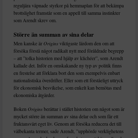
reguljära väpnade styrkor på hemmaplan för att bekämpa
brottslighet framstår som en appell till samma instinkter
som Arendt skrev om.
Större än summan av sina delar
Men kanske är
Origins
viktigaste lärdom den om att
försöka förstå något radikalt nytt med föråldrade begrepp
– att ”tolka historien med hjälp av klichéer”, som Arendt
kallade det. Inför en omskakande ny typ av politik finns
en frestelse att förklara bort den som exempelvis enbart
nationalistiska överdrifter. Eller som ett förståeligt uttryck
för ekonomisk besvikelse, som enkelt kan bemötas med
ekonomiska åtgärder.
Boken
Origins
berättar i stället historien om något som är
mycket större än summan av sina delar och som får ett
fruktansvärt eget liv. Genom att försöka reducera det till
välbekanta termer, sade Arendt, ”upphörde verklighetens