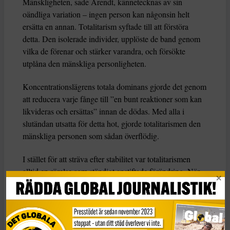
Mänskligheten, sade Arendt, kännetecknas av sin
oändliga variation – ingen person kan någonsin helt
ersätta en annan. Totalitarism syftade till att förstöra
detta. Den isolerade individer, upplöste de band genom
vilka de förenar och stärker varandra, och försökte
utplåna den mänskliga personligheten.
Koncentrationslägrens totala dominans gjorde det genom
att reducera varje fånge till ”en bunt reaktioner som kan
likvideras och ersättas” innan de dödas. Med alla i
slutändan utsatta för detta hot, gjorde totalitarismen den
mänskliga personen som sådan överflödig.
I stället för att sträva efter stabilitet var totalitarismen
alltid en rörelse som ständigt anstiftade förändring. När
dess propaganda kolliderade med fakta, brutaliserade den
verkligheten tills fakta överensstämde. Dess ideala
subjekt trodde inte bara på dess lögner: de fann inte
längre skillnaden mellan sanning och falskhet