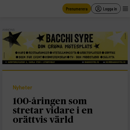
main
content
Prenumerera
Logga in
ANNONS
Nyheter
100-åringen som
stretar vidare i en
orättvis värld