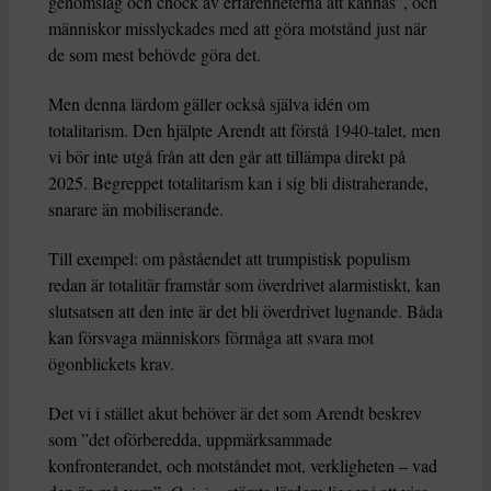
genomslag och chock av erfarenheterna att kännas”, och
människor misslyckades med att göra motstånd just när
de som mest behövde göra det.
Men denna lärdom gäller också själva idén om
totalitarism. Den hjälpte Arendt att förstå 1940-talet, men
vi bör inte utgå från att den går att tillämpa direkt på
2025. Begreppet totalitarism kan i sig bli distraherande,
snarare än mobiliserande.
Till exempel: om påståendet att trumpistisk populism
redan är totalitär framstår som överdrivet alarmistiskt, kan
slutsatsen att den inte är det bli överdrivet lugnande. Båda
kan försvaga människors förmåga att svara mot
ögonblickets krav.
Det vi i stället akut behöver är det som Arendt beskrev
som ”det oförberedda, uppmärksammade
konfronterandet, och motståndet mot, verkligheten – vad