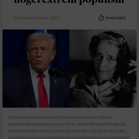
Publicerad 2 januari, 2026
6 min lästid
Den nyimperialistiska kraftdemonstrationen från en
amerikansk regering som avrättar civila båtbesättningar på
internationellt vatten samtidigt som den sätter in reguljära
väpnade styrkor på hemmaplan för att bekämpa brottslighet