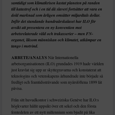
samtidigt som klimatkrisen kastat planeten på randen
till katastrof och i en tid då slaveri fortsätter att vara en
dold marknad som årligen omsätter miljardtals dollar.
Inför det stundande hundraårskalaset har ILO för
avsikt att presentera en ny konvention mot
arbetsrelaterade våld och trakasserier – men FN-
organet, liksom människan och klimatet, utkämpar en
tango i motvind.
ARBETE/ANALYS
När Internationella
arbetsorganisationen (ILO) grundades 1919 hade världen
just kravlat sig upp ur skyttegravarna och konstaterat att
teknologins och vetenskapens århundrade inte började så
fredligt och framtidssträvande som nyårslöftena 1899 lät
påvisa.
Från sitt huvudkontor i schweiziska Genève har ILO:s
högkvarter hållit uppsikt över ett sekel och den första
femtedelen av ett nytt millennium som bjudit på lika