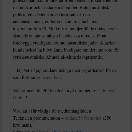
judiskt chanukkafirande på Bondi Beach, dödade femton
människor och skadade många fler. Enligt australisk
polis utreds dådet som en terrorattack och
attentatsmännen, en far och son, tros ha hämtat
inspiration från IS. Nu kräver familjer till de dödade och
skadade att antisemitism i landet ska utredas för att
förebygga ytterligare hot mot australiska judar. Attacken
kunde också ha blivit ännu blodigare om det inte vore för
syrisk-australiske Ahmed al-Ahmeds ingripande.
– Jag vet att jag räddade många men jag är ledsen för de
som förlorades,
säger han
.
Välkommen till 2026 och ett nytt nummer av
Tidningen
Global
!
Visa att vi är viktiga för mediemångfalden!
Teckna en prenumeration –
endast 59 öre/nyhet
(250
kr/6 mån).
Stötta oss via
Det Globala presstödet.