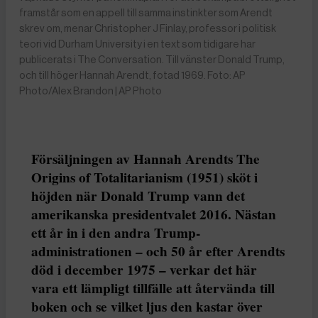
framstår som en appell till samma instinkter som Arendt
skrev om, menar Christopher J Finlay, professor i politisk
teori vid Durham University i en text som tidigare har
publicerats i The Conversation. Till vänster Donald Trump,
och till höger Hannah Arendt, fotad 1969. Foto: AP
Photo/Alex Brandon | AP Photo
Försäljningen av Hannah Arendts The
Origins of Totalitarianism (1951) sköt i
höjden när Donald Trump vann det
amerikanska presidentvalet 2016. Nästan
ett år in i den andra Trump-
administrationen – och 50 år efter Arendts
död i december 1975 – verkar det här
vara ett lämpligt tillfälle att återvända till
boken och se vilket ljus den kastar över