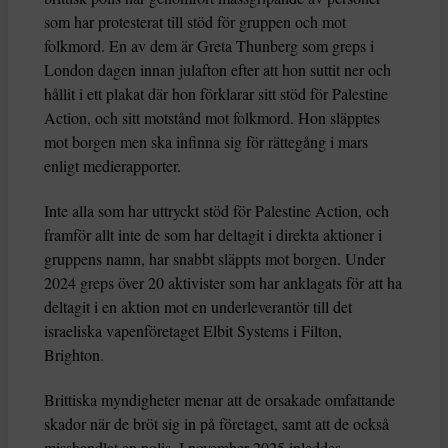
som har protesterat till stöd för gruppen och mot
folkmord. En av dem är Greta Thunberg som greps i
London dagen innan julafton efter att hon suttit ner och
hållit i ett plakat där hon förklarar sitt stöd för Palestine
Action, och sitt motstånd mot folkmord. Hon släpptes
mot borgen men ska infinna sig för rättegång i mars
enligt medierapporter.
Inte alla som har uttryckt stöd för Palestine Action, och
framför allt inte de som har deltagit i direkta aktioner i
gruppens namn, har snabbt släppts mot borgen. Under
2024 greps över 20 aktivister som har anklagats för att ha
deltagit i en aktion mot en underleverantör till det
israeliska vapenföretaget Elbit Systems i Filton,
Brighton.
Brittiska myndigheter menar att de orsakade omfattande
skador när de bröt sig in på företaget, samt att de också
misshandlat en polis. I november 2025 inleddes