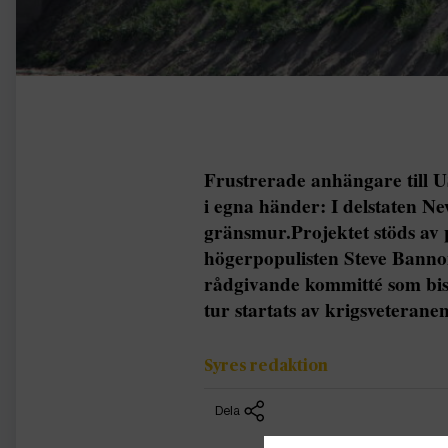
Frustrerade anhängare till 
i egna händer: I delstaten N
gränsmur.Projektet stöds av p
högerpopulisten Steve Bann
rådgivande kommitté som bist
tur startats av krigsveterane
Syres redaktion
Dela