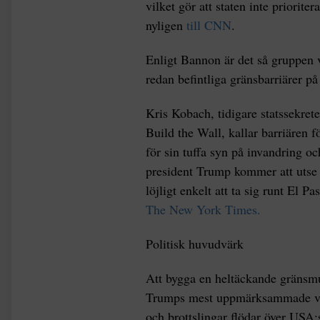
vilket gör att staten inte priorit
nyligen
till CNN
.
Enligt Bannon är det så gruppen v
redan befintliga gränsbarriärer på 
Kris Kobach, tidigare statssekrete
Build the Wall, kallar barriären 
för sin tuffa syn på invandring 
president Trump kommer att utse t
löjligt enkelt att ta sig runt El 
The New York Times.
Politisk huvudvärk
Att bygga en heltäckande gränsmu
Trumps mest uppmärksammade vall
och brottslingar flödar över USA:s