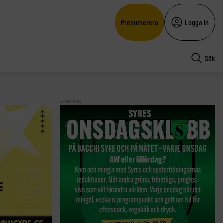
Prenumerera
Logga in
Sök
ANNONS