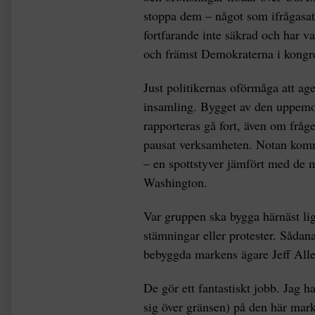
stoppa dem – något som ifrågasatt
fortfarande inte säkrad och har v
och främst Demokraterna i kongr
Just politikernas oförmåga att age
insamling. Bygget av den uppem
rapporteras gå fort, även om fråg
pausat verksamheten. Notan komme
– en spottstyver jämfört med de 
Washington.
Var gruppen ska bygga härnäst lig
stämningar eller protester. Såda
bebyggda markens ägare Jeff Alle
De gör ett fantastiskt jobb. Jag h
sig över gränsen) på den här mark