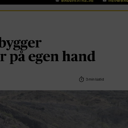
 bygger
 på egen hand
3 min lästid