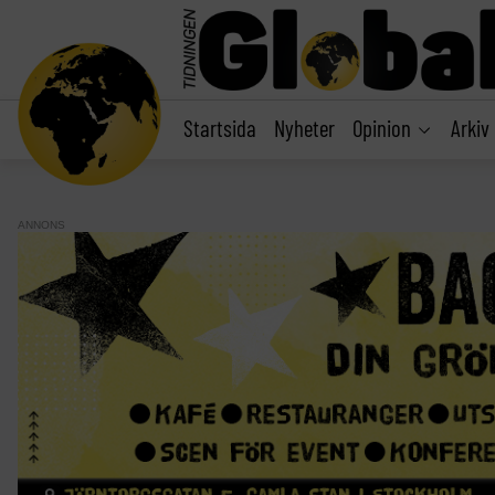
main
content
Startsida
Nyheter
Opinion
Arkiv
ANNONS