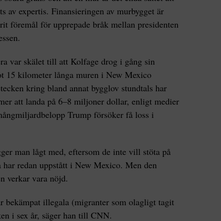
s av expertis. Finansieringen av murbygget är
arit föremål för upprepade bråk mellan presidenten
essen.
ra var skälet till att Kolfage drog i gång sin
ot 15 kilometer långa muren i New Mexico
etecken kring bland annat bygglov stundtals har
r att landa på 6–8 miljoner dollar, enligt medier
mångmiljardbelopp Trump försöker få loss i
ger man lågt med, eftersom de inte vill stöta på
na har redan uppstått i New Mexico. Men den
n verkar vara nöjd.
ar bekämpat illegala (migranter som olagligt tagit
en i sex år, säger han till CNN.