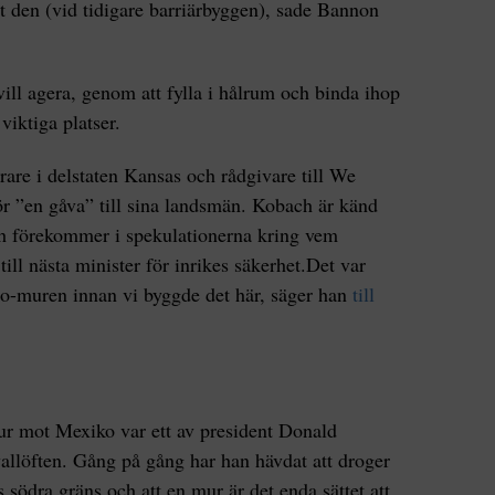
erat den (vid tidigare barriärbyggen), sade Bannon
ill agera, genom att fylla i hålrum och binda ihop
viktiga platser.
rare i delstaten Kansas och rådgivare till We
för ”en gåva” till sina landsmän. Kobach är känd
och förekommer i spekulationerna kring vem
ill nästa minister för inrikes säkerhet.Det var
Paso-muren innan vi byggde det här, säger han
till
r mot Mexiko var ett av president Donald
öften. Gång på gång har han hävdat att droger
 södra gräns och att en mur är det enda sättet att