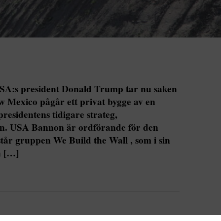
USA:s president Donald Trump tar nu saken
ew Mexico pågår ett privat bygge av en
residentens tidigare strateg,
on. USA Bannon är ordförande för den
år gruppen We Build the Wall , som i sin
n […]