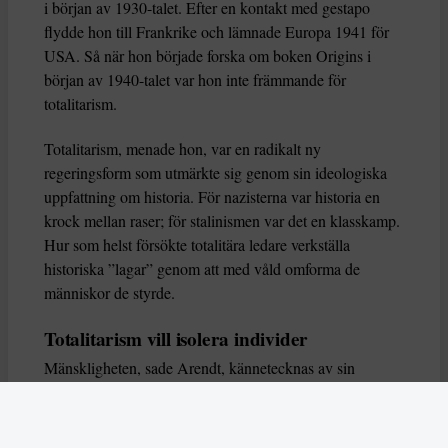
i början av 1930-talet. Efter en kontakt med gestapo
flydde hon till Frankrike och lämnade Europa 1941 för
USA. Så när hon började forska om boken Origins i
början av 1940-talet var hon inte främmande för
totalitarism.
Totalitarism, menade hon, var en radikalt ny
regeringsform som utmärkte sig genom sin ideologiska
uppfattning om historia. För nazisterna var historia en
krock mellan raser; för stalinismen var det en klasskamp.
Hur som helst försökte totalitära ledare verkställa
historiska ”lagar” genom att med våld omforma de
människor de styrde.
Totalitarism vill isolera individer
Mänskligheten, sade Arendt, kännetecknas av sin
oändliga variation – ingen person kan någonsin helt
ersätta en annan. Totalitarism syftade till att förstöra
detta. Den isolerade individer, upplöste de band genom