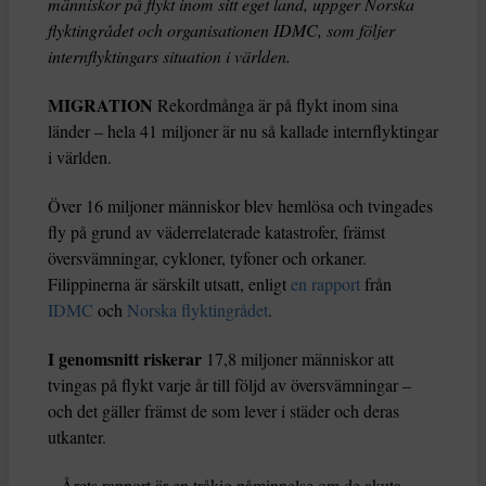
människor på flykt inom sitt eget land, uppger Norska
flyktingrådet och organisationen IDMC, som följer
internflyktingars situation i världen.
MIGRATION
Rekordmånga är på flykt inom sina
länder – hela 41 miljoner är nu så kallade internflyktingar
i världen.
Över 16 miljoner människor blev hemlösa och tvingades
fly på grund av väderrelaterade katastrofer, främst
översvämningar, cykloner, tyfoner och orkaner.
Filippinerna är särskilt utsatt, enligt
en rapport
från
IDMC
och
Norska flyktingrådet
.
I genomsnitt riskerar
17,8 miljoner människor att
tvingas på flykt varje år till följd av översvämningar –
och det gäller främst de som lever i städer och deras
utkanter.
– Årets rapport är en tråkig påminnelse om de akuta