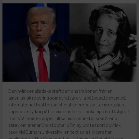
Den nyimperialistiska kraftdemonstrationen från en
amerikansk regering som avrättar civila båtbesättningar på
internationellt vatten samtidigt som den sätter in reguljära
väpnade styrkor på hemmaplan för att bekämpa brottslighet
framstår som en appell till samma instinkter som Arendt
skrev om, menar Christopher J Finlay, professor i politisk
teori vid Durham University i en text som tidigare har
publicerats i The Conversation. Till vänster Donald Trump,