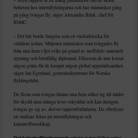
behoven hos internflyktingarna och hur människor gång
på gång tvingas fly, säger Alexandra Bilak, chef för
IDMC.
– Det här borde fungera som en väckarklocka för
världens ledare. Miljoner människor som tvingades fly
från sina hem i fjol sviks på grund av ineffektiv nationell
styrning och bristfällig diplomati. Eftersom de inte korsat
någon gräns får de knappt någon global uppmärksamhet,
säger Jan Egerland, generalsekreterare för Norska
flyktingrådet.
De flesta som tvingas lämna sina hem söker sig till städer
för skydd men många lever oskyddat och kan återigen
tvingas ge sig av, skriver rapportförfattarna. De efterlyser
ett starkare fokus på internflyktingar och
katastrofberedskap.
Det katastrofförebyggande
arbetet är bristfälligt enligt