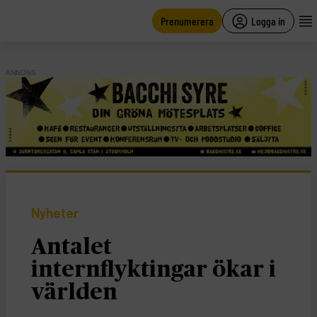
main
content
Prenumerera
Logga in
ANNONS
Nyheter
Antalet
internflyktingar ökar i
världen