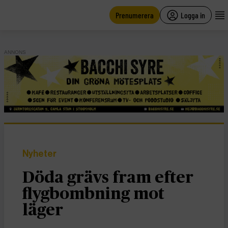
main
content
Prenumerera
Logga in
ANNONS
Nyheter
Döda grävs fram efter
flygbombning mot
läger