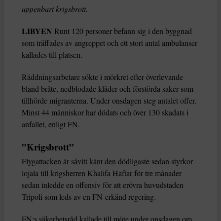
uppenbart krigsbrott.
LIBYEN
Runt 120 personer befann sig i den byggnad
som träffades av angreppet och ett stort antal ambulanser
kallades till platsen.
Räddningsarbetare sökte i mörkret efter överlevande
bland bråte, nedblodade kläder och förstörda saker som
tillhörde migranterna. Under onsdagen steg antalet offer.
Minst 44 människor har dödats och över 130 skadats i
anfallet, enligt FN.
”Krigsbrott”
Flygattacken är såvitt känt den dödligaste sedan styrkor
lojala till krigsherren Khalifa Haftar för tre månader
sedan inledde en offensiv för att erövra huvudstaden
Tripoli som leds av en FN-erkänd regering.
FN:s säkerhetsråd kallade till möte under onsdagen om