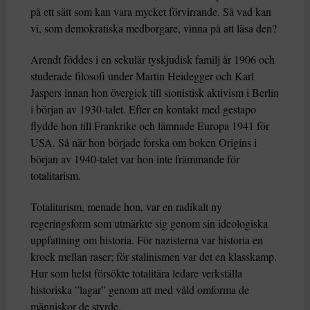
på ett sätt som kan vara mycket förvirrande. Så vad kan
vi, som demokratiska medborgare, vinna på att läsa den?
Arendt föddes i en sekulär tyskjudisk familj år 1906 och
studerade filosofi under Martin Heidegger och Karl
Jaspers innan hon övergick till sionistisk aktivism i Berlin
i början av 1930-talet. Efter en kontakt med gestapo
flydde hon till Frankrike och lämnade Europa 1941 för
USA. Så när hon började forska om boken Origins i
början av 1940-talet var hon inte främmande för
totalitarism.
Totalitarism, menade hon, var en radikalt ny
regeringsform som utmärkte sig genom sin ideologiska
uppfattning om historia. För nazisterna var historia en
krock mellan raser; för stalinismen var det en klasskamp.
Hur som helst försökte totalitära ledare verkställa
historiska ”lagar” genom att med våld omforma de
människor de styrde.