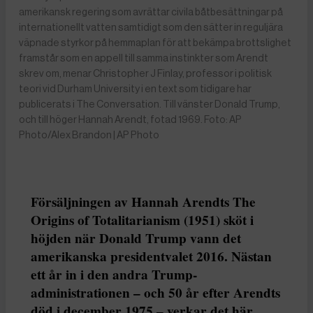
amerikansk regering som avrättar civila båtbesättningar på
internationellt vatten samtidigt som den sätter in reguljära
väpnade styrkor på hemmaplan för att bekämpa brottslighet
framstår som en appell till samma instinkter som Arendt
skrev om, menar Christopher J Finlay, professor i politisk
teori vid Durham University i en text som tidigare har
publicerats i The Conversation. Till vänster Donald Trump,
och till höger Hannah Arendt, fotad 1969. Foto: AP
Photo/Alex Brandon | AP Photo
Försäljningen av Hannah Arendts The
Origins of Totalitarianism (1951) sköt i
höjden när Donald Trump vann det
amerikanska presidentvalet 2016. Nästan
ett år in i den andra Trump-
administrationen – och 50 år efter Arendts
död i december 1975 – verkar det här