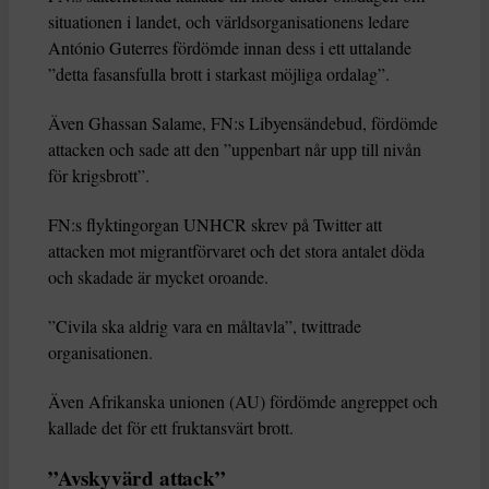
situationen i landet, och världsorganisationens ledare
António Guterres fördömde innan dess i ett uttalande
”detta fasansfulla brott i starkast möjliga ordalag”.
Även Ghassan Salame, FN:s Libyensändebud, fördömde
attacken och sade att den ”uppenbart når upp till nivån
för krigsbrott”.
FN:s flyktingorgan UNHCR skrev på Twitter att
attacken mot migrantförvaret och det stora antalet döda
och skadade är mycket oroande.
”Civila ska aldrig vara en måltavla”, twittrade
organisationen.
Även Afrikanska unionen (AU) fördömde angreppet och
kallade det för ett fruktansvärt brott.
”Avskyvärd attack”