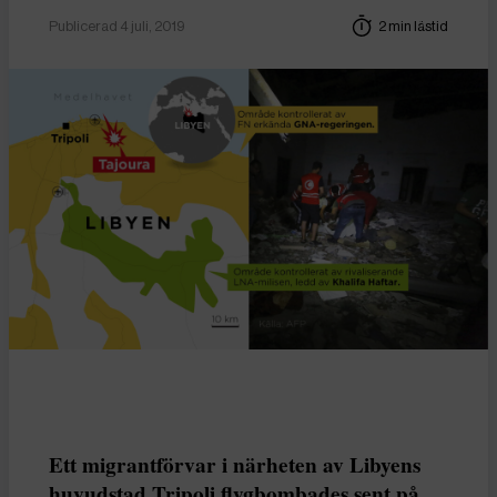
Publicerad 4 juli, 2019
2 min lästid
Ett migrantförvar i närheten av Libyens
huvudstad Tripoli flygbombades sent på