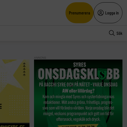
Prenumerera
Logga in
Sök
ANNONS