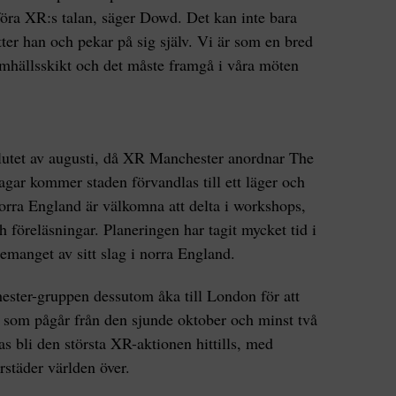
föra XR:s talan, säger Dowd. Det kan inte bara
tter han och pekar på sig själv. Vi är som en bred
mhällsskikt och det måste framgå i våra möten
slutet av augusti, då XR Manchester anordnar The
gar kommer staden förvandlas till ett läger och
 norra England är välkomna att delta i workshops,
 föreläsningar. Planeringen har tagit mycket tid i
nemanget av sitt slag i norra England.
ster-gruppen dessutom åka till London för att
 som pågår från den sjunde oktober och minst två
s bli den största XR-aktionen hittills, med
rstäder världen över.