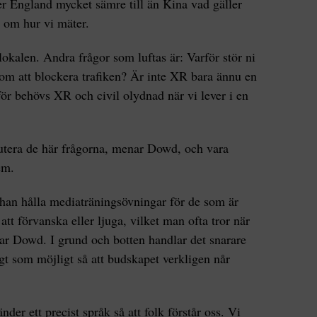
er England mycket sämre till än Kina vad gäller
r om hur vi mäter.
kalen. Andra frågor som luftas är: Varför stör ni
nom att blockera trafiken? Är inte XR bara ännu en
för behövs XR och civil olydnad när vi lever i en
utera de här frågorna, menar Dowd, och vara
em.
n hålla mediaträningsövningar för de som är
att förvanska eller ljuga, vilket man ofta tror när
r Dowd. I grund och botten handlar det snarare
igt som möjligt så att budskapet verkligen når
änder ett precist språk så att folk förstår oss. Vi