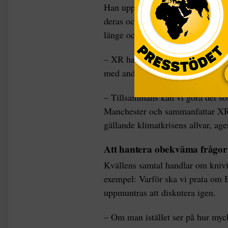
Han uppmanar de närvarande att t
deras och sin egen resa till XR. 
länge och deras individuella insats
– XR har blivit en väg att kanalis
med andra, säger en man från Ital
– Tillsammans kan vi göra det so
Manchester och sammanfattar XR:s
gällande klimatkrisens allvar, age
Att hantera obekväma frågor
Kvällens samtal handlar om knivi
exempel: Varför ska vi prata om 
uppmuntras att diskutera igen.
– Om man istället ser på hur myck