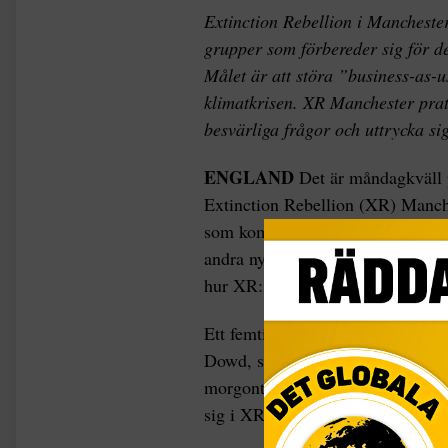
Extinction Rebellion i Mancheste
grupper som förbereder sig för 
Målet är att störa ”business-as-
klimatkrisen. XR Manchester prat
besvärliga frågor och uttrycka sig
ENGLAND
Det är måndagkväll 
Extinction Rebellion (XR) Manch
som kommit för första gången stå
andra nya rekryter och bjuder på
hur XR:s organisering fungerar: om
Ett femtiotal personer slår sig n
Dowd, ställer sig vid mikrofonen
morgontidningen Manchester Eveni
sig i XR som mediatränare.