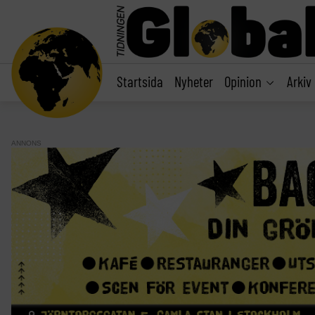
main
content
Startsida
Nyheter
Opinion
Arkiv
ANNONS