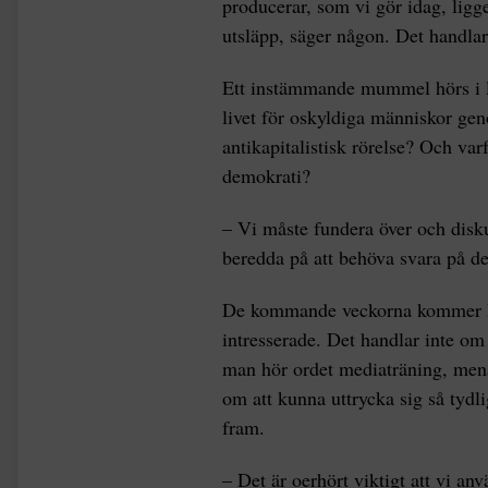
producerar, som vi gör idag, ligg
utsläpp, säger någon. Det handla
Ett instämmande mummel hörs i lo
livet för oskyldiga människor ge
antikapitalistisk rörelse? Och var
demokrati?
– Vi måste fundera över och disk
beredda på att behöva svara på d
De kommande veckorna kommer ha
intresserade. Det handlar inte om 
man hör ordet mediaträning, mena
om att kunna uttrycka sig så tydl
fram.
– Det är oerhört viktigt att vi anv