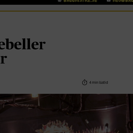
ebeller
r
4 min lästid