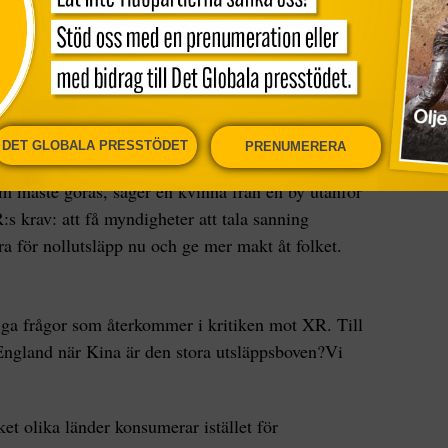
a några minuter för att prata med sin granne om
Många har varit frustrerade över miljösituationen
er har känts otillräckliga.
era frustrationen och göra något åt den i sällskap
ien.
DET GLOBALA PRESSTÖDET
PRENUMERERA
m måste göras, säger en kvinna från en by utanför
 krav: att få myndigheter att tala sanning
ra för nollutsläpp nu och ge mer makt åt folket.
ga frågor som återkommer i kritiken mot XR. Till
England när Kina är den stora utsläppsboven?Vi
et olika länder konsumerar istället för