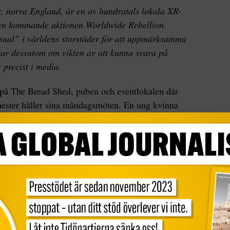
r, norra England, är en av hundratals lokala XR-
den kommande aktionen Worldwide Rebellion.
usual” i världens storstäder för att uppmärksamma
ar dessutom om vikten av att kunna svara på
 precist i media.
på The Bread Shed, puben och eventlokalen där
ester håller sina måndagsmöten. En ung kvinna
r efter några minuter vid ingången och välkomnar
 ekologiska vindruvor. Scenen säger någonting om
 du ser ett jobb så är det ditt.
er när kvällens gäst, TV- och radiomannen Mark
. Dowd har arbetat för engelska BBC och
ng News i över trettio år och har nu involverat