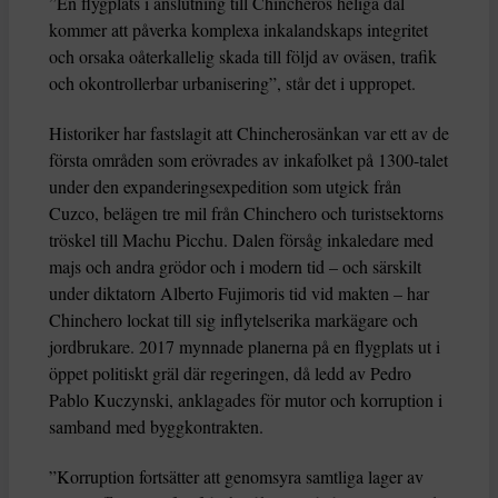
”En flygplats i anslutning till Chincheros heliga dal
kommer att påverka komplexa inkalandskaps integritet
och orsaka oåterkallelig skada till följd av oväsen, trafik
och okontrollerbar urbanisering”, står det i uppropet.
Historiker har fastslagit att Chincherosänkan var ett av de
första områden som erövrades av inkafolket på 1300-talet
under den expanderingsexpedition som utgick från
Cuzco, belägen tre mil från Chinchero och turistsektorns
tröskel till Machu Picchu. Dalen försåg inkaledare med
majs och andra grödor och i modern tid – och särskilt
under diktatorn Alberto Fujimoris tid vid makten – har
Chinchero lockat till sig inflytelserika markägare och
jordbrukare. 2017 mynnade planerna på en flygplats ut i
öppet politiskt gräl där regeringen, då ledd av Pedro
Pablo Kuczynski, anklagades för mutor och korruption i
samband med byggkontrakten.
”Korruption fortsätter att genomsyra samtliga lager av