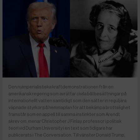
Den nyimperialistiska kraftdemonstrationen från en
amerikansk regering som avrättar civila båtbesättningar på
internationellt vatten samtidigt som den sätter in reguljära
väpnade styrkor på hemmaplan för att bekämpa brottslighet
framstår som en appell till samma instinkter som Arendt
skrev om, menar Christopher J Finlay, professor i politisk
teori vid Durham University i en text som tidigare har
publicerats i The Conversation. Till vänster Donald Trump,