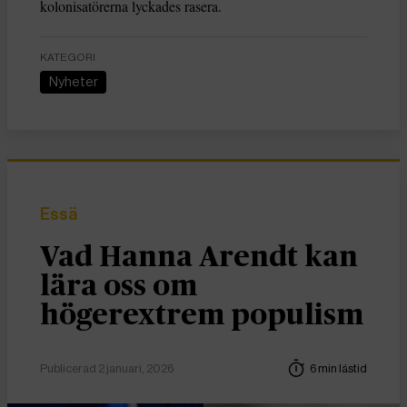
kolonisatörerna lyckades rasera.
KATEGORI
Nyheter
Essä
Vad Hanna Arendt kan
lära oss om
högerextrem populism
Publicerad 2 januari, 2026
6 min lästid