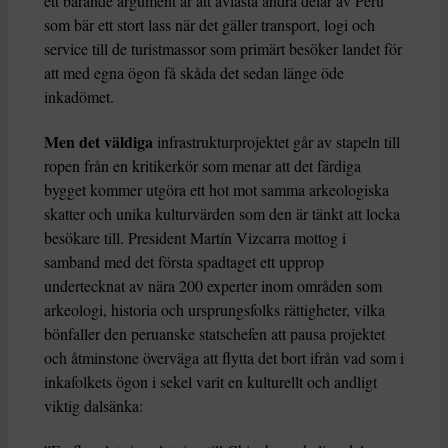
ett bärande argument är att avlasta andra delar av Peru
som bär ett stort lass när det gäller transport, logi och
service till de turistmassor som primärt besöker landet för
att med egna ögon få skåda det sedan länge öde
inkadömet.
Men det väldiga
infrastrukturprojektet går av stapeln till
ropen från en kritikerkör som menar att det färdiga
bygget kommer utgöra ett hot mot samma arkeologiska
skatter och unika kulturvärden som den är tänkt att locka
besökare till. President Martín Vizcarra mottog i
samband med det första spadtaget ett upprop
undertecknat av nära 200 experter inom områden som
arkeologi, historia och ursprungsfolks rättigheter, vilka
bönfaller den peruanske statschefen att pausa projektet
och åtminstone överväga att flytta det bort ifrån vad som i
inkafolkets ögon i sekel varit en kulturellt och andligt
viktig dalsänka: