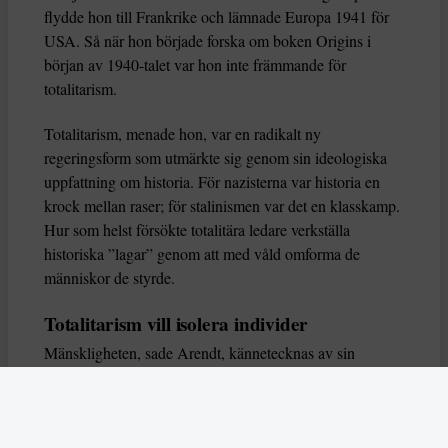
flydde hon till Frankrike och lämnade Europa 1941 för
USA. Så när hon började forska om boken Origins i
början av 1940-talet var hon inte främmande för
totalitarism.
Totalitarism, menade hon, var en radikalt ny
regeringsform som utmärkte sig genom sin ideologiska
uppfattning om historia. För nazisterna var historia en
krock mellan raser; för stalinismen var det en klasskamp.
Hur som helst försökte totalitära ledare verkställa
historiska ”lagar” genom att med våld omforma de
människor de styrde.
Totalitarism vill isolera individer
Mänskligheten, sade Arendt, kännetecknas av sin
oändliga variation – ingen person kan någonsin helt
ersätta en annan. Totalitarism syftade till att förstöra
detta. Den isolerade individer, upplöste de band genom