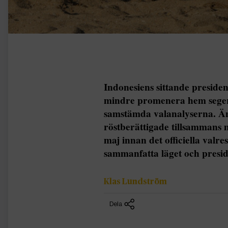
Indonesiens sittande preside
mindre promenera hem segern 
samstämda valanalyserna. Än
röstberättigade tillsammans 
maj innan det officiella valre
sammanfatta läget och presid
Klas Lundström
Dela