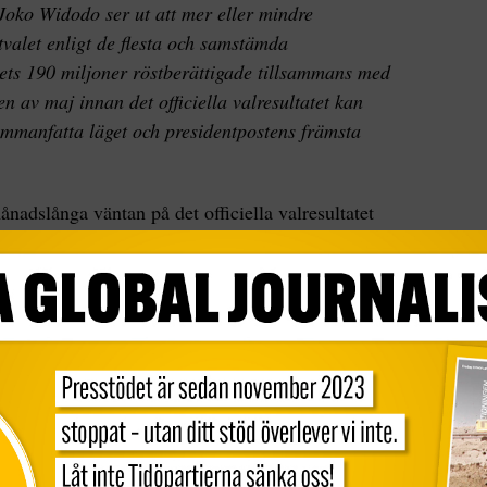
Joko Widodo ser ut att mer eller mindre
valet enligt de flesta och samstämda
ets 190 miljoner röstberättigade tillsammans med
en av maj innan det officiella valresultatet kan
sammanfatta läget och presidentpostens främsta
nadslånga väntan på det officiella valresultatet
re, generalen och högerpolitikern Prabowo
 sina egna stödtrupper, fortsätta tala sig varm för
paraten samt kasta ytterligare fotogen på den tända
briker om valfusk och andra oegentligheter under
ala oklarheter och bristen på demokratiska
valsystemet, men det är inte de farsartade
rade Västpapua han talar om, utan konspiratoriska