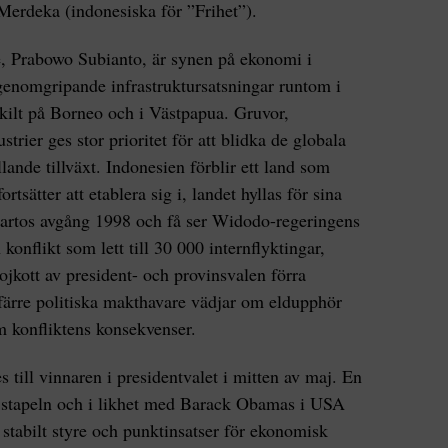
Merdeka (indonesiska för ”Frihet”).
e, Prabowo Subianto, är synen på ekonomi i
enomgripande infrastruktursatsningar runtom i
skilt på Borneo och i Västpapua. Gruvor,
rier ges stor prioritet för att blidka de globala
lande tillväxt. Indonesien förblir ett land som
tsätter att etablera sig i, landet hyllas för sina
artos avgång 1998 och få ser Widodo-regeringens
konflikt som lett till 30 000 internflyktingar,
jkott av president- och provinsvalen förra
ärre politiska makthavare vädjar om eldupphör
 konfliktens konsekvenser.
s till vinnaren i presidentvalet i mitten av maj. En
 stapeln och i likhet med Barack Obamas i USA
 stabilt styre och punktinsatser för ekonomisk