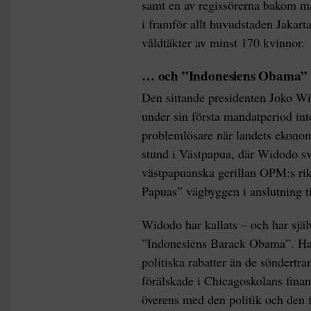
samt en av regissörerna bakom ma
i framför allt huvudstaden Jakarta
våldtäkter av minst 170 kvinnor.
… och ”Indonesiens Obama”
Den sittande presidenten Joko Wi
under sin första mandatperiod int
problemlösare när landets ekonomi
stund i Västpapua, där Widodo svar
västpapuanska gerillan OPM:s rikt
Papuas” vägbyggen i anslutning t
Widodo har kallats – och har själv
”Indonesiens Barack Obama”. Han 
politiska rabatter än de söndertr
förälskade i Chicagoskolans fina
överens med den politik och den 