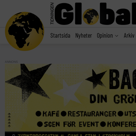
main
content
Startsida
Nyheter
Opinion
Arkiv
ANNONS