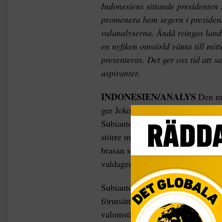
Indonesiens sittande presidenten 
promenera hem segern i president
valanalyserna. Ändå tvingas land
en nyfiken omvärld vänta till mitt
presenteras. Det ger oss tid att 
aspiranter.
INDONESIEN/ANALYS
Den må
ger Joko Widodos främsta utmana
Subianto, gott om tid att uppvigla
större militär kontroll av statsap
brasan som lyser upp löpsedelsru
valdagen den 17 april.
Subianto har delvis rätt i att påt
förutsättningar i det indonesiska 
valomständigheterna i det ockupe