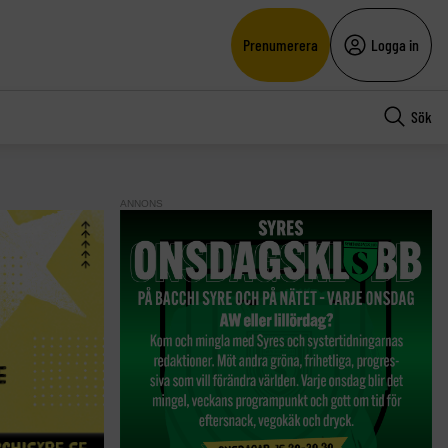
Prenumerera
Logga in
Sök
ANNONS