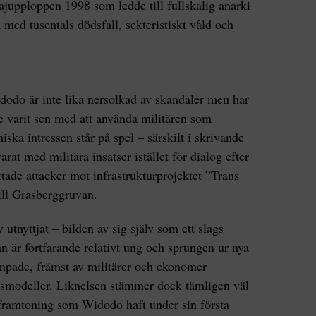
jupploppen 1998 som ledde till fullskalig anarki
 med tusentals dödsfall, sekteristiskt våld och
dodo är inte lika nersolkad av skandaler men har
e varit sen med att använda militären som
ska intressen står på spel – särskilt i skrivande
at med militära insatser istället för dialog efter
ade attacker mot infrastrukturprojektet ”Trans
ill Grasberggruvan.
 utnyttjat – bilden av sig själv som ett slags
är fortfarande relativt ung och sprungen ur nya
ampade, främst av militärer och ekonomer
nsmodeller. Liknelsen stämmer dock tämligen väl
framtoning som Widodo haft under sin första