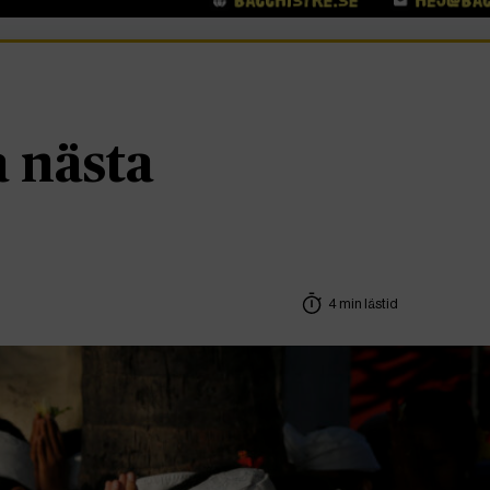
å nästa
4 min lästid