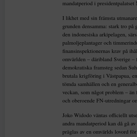
mandatperiod i presidentpalatset 
I likhet med sin främsta utmanar
grunden densamma: stark tro på g
den indonesiska arkipelagen, sär
palmoljeplantager och timmerindust
finansinspektionernas krav på ihål
omvärlden – däribland Sverige – for
demokratiska framsteg sedan Suh
brutala krigföring i Västpapua, en 
tömda samhällen och en generalbo
veckan, som något problem – än f
och oberoende FN-utredningar om
Joko Widodo väntas officiellt utse
andra mandatperiod kan då gå av
präglas av en omvärlds lovord för