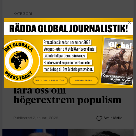
KATEGORI
Nyheter
Essä
Vad Hanna Arendt kan
DET GLOBALA PRESSTÖDET
PRENUMERERA
lära oss om
högerextrem populism
Publicerad 2 januari, 2026
6 min lästid