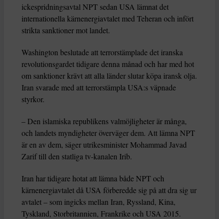
ickespridningsavtal NPT sedan USA lämnat det
internationella kärnenergiavtalet med Teheran och infört
strikta sanktioner mot landet.
Washington beslutade att terrorstämplade det iranska
revolutionsgardet tidigare denna månad och har med hot
om sanktioner krävt att alla länder slutar köpa iransk olja.
Iran svarade med att terrorstämpla USA:s väpnade
styrkor.
– Den islamiska republikens valmöjligheter är många,
och landets myndigheter överväger dem. Att lämna NPT
är en av dem, säger utrikesminister Mohammad Javad
Zarif till den statliga tv-kanalen Irib.
Iran har tidigare hotat att lämna både NPT och
kärnenergiavtalet då USA förberedde sig på att dra sig ur
avtalet – som ingicks mellan Iran, Ryssland, Kina,
Tyskland, Storbritannien, Frankrike och USA 2015.