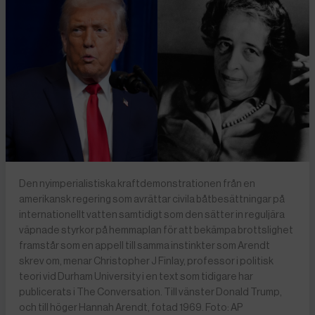
Den nyimperialistiska kraftdemonstrationen från en
amerikansk regering som avrättar civila båtbesättningar på
internationellt vatten samtidigt som den sätter in reguljära
väpnade styrkor på hemmaplan för att bekämpa brottslighet
framstår som en appell till samma instinkter som Arendt
skrev om, menar Christopher J Finlay, professor i politisk
teori vid Durham University i en text som tidigare har
publicerats i The Conversation. Till vänster Donald Trump,
och till höger Hannah Arendt, fotad 1969. Foto: AP