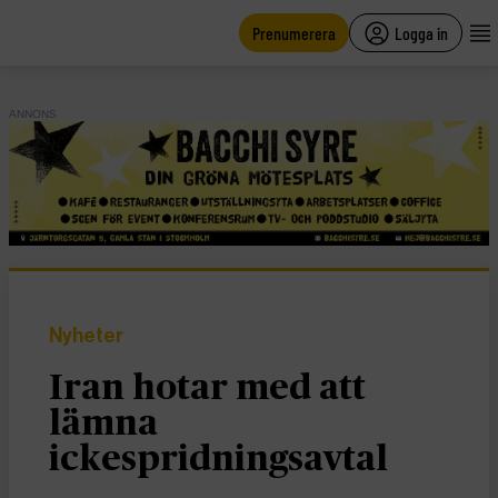
main
content
Prenumerera
Logga in
ANNONS
Nyheter
Iran hotar med att
lämna
ickespridningsavtal