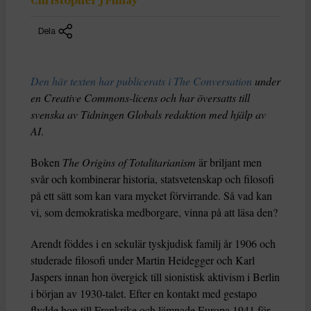
Christopher J Finlay
Dela
Den här texten har publicerats i The Conversation
under
en Creative Commons-licens och har översatts till
svenska av Tidningen Globals redaktion med hjälp av
AI
.
Boken
The Origins of Totalitarianism
är briljant men
svår och kombinerar historia, statsvetenskap och filosofi
på ett sätt som kan vara mycket förvirrande. Så vad kan
vi, som demokratiska medborgare, vinna på att läsa den?
Arendt föddes i en sekulär tyskjudisk familj år 1906 och
studerade filosofi under Martin Heidegger och Karl
Jaspers innan hon övergick till sionistisk aktivism i Berlin
i början av 1930-talet. Efter en kontakt med gestapo
flydde hon till Frankrike och lämnade Europa 1941 för