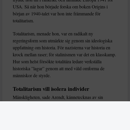
USA. Så när hon började forska om boken Origins i
början av 1940-talet var hon inte främmande för
totalitarism.
Totalitarism, menade hon, var en radikalt ny
regeringsform som utmärkte sig genom sin ideologiska
uppfattning om historia. För nazisterna var historia en
krock mellan raser; för stalinismen var det en klasskamp.
Hur som helst försökte totalitära ledare verkställa
historiska ”lagar” genom att med våld omforma de
människor de styrde.
Totalitarism vill isolera individer
Mänskligheten, sade Arendt, kännetecknas av sin
oändliga variation – ingen person kan någonsin helt
ersätta en annan. Totalitarism syftade till att förstöra
detta. Den isolerade individer, upplöste de band genom
vilka de förenar och stärker varandra, och försökte