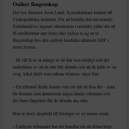
Osäker fångenskap
Det tror däremot Aron Lund, Syrienkännare knuten till
Utrikepolitiska institutet. För att behålla den nuvarande,
förhållandevis lugnare situationen i området gäller det att
IS-medlemmar inte fritas eller lyckas ta sig ut ur
fångenskap hos den arabisk-kurdiska alliansen SDF i
norra Syrien.
– IS vill få ut så många av de här som möjligt och det
underlättas av att de inte blir dömda och att de hålls av en
svag, lokal aktör som saknar resurser, säger han.
– En tribunal skulle kunna vara ett sätt att lösa det – man
får domare som åtminstone några länder erkänner och
det finns fängelser där de dömda ska sitta.
Han är dock skeptiskt till förslaget av en annan orsak.
– I tidigare tribunaler har det handlat om att döma högt