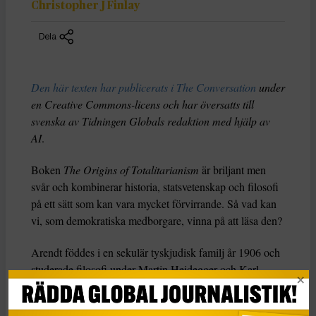
Christopher J Finlay
Dela
Den här texten har publicerats i The Conversation
under
en Creative Commons-licens och har översatts till
svenska av Tidningen Globals redaktion med hjälp av
AI
.
Boken
The Origins of Totalitarianism
är briljant men
svår och kombinerar historia, statsvetenskap och filosofi
på ett sätt som kan vara mycket förvirrande. Så vad kan
vi, som demokratiska medborgare, vinna på att läsa den?
Arendt föddes i en sekulär tyskjudisk familj år 1906 och
studerade filosofi under Martin Heidegger och Karl
Jaspers innan hon övergick till sionistisk aktivism i Berlin
i början av 1930-talet. Efter en kontakt med gestapo