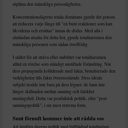
utplåna den mänskliga personligheten.
Koncentrationslägrens totala dominans gjorde det genom
att reducera varje fånge till ”en bunt reaktioner som kan
likvideras och ersättas” innan de dödas. Med alla i
slutändan utsatta för detta hot, gjorde totalitarismen den
mänskliga personen som sådan överflödig.
I stället för att sträva efter stabilitet var totalitarismen
alltid en rörelse som ständigt anstiftade förändring. När
dess propaganda kolliderade med fakta, brutaliserade den
verkligheten tills fakta överensstämde. Dess ideala
subjekt trodde inte bara på dess lögner: de fann inte
längre skillnaden mellan sanning och falskhet
meningsfull. Detta var postfaktisk politik, eller ”post-
sanningspolitik”, i sin mest extrema form.
Sunt förnuft kommer inte att rädda oss
Att jämföra dagens politik med fullfjädrad totalitarism