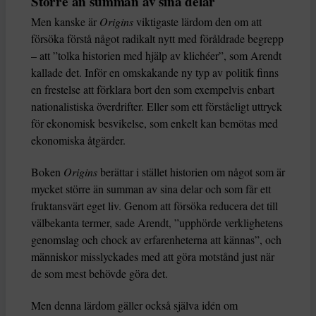
Större än summan av sina delar
Men kanske är
Origins
viktigaste lärdom den om att
försöka förstå något radikalt nytt med föråldrade begrepp
– att ”tolka historien med hjälp av klichéer”, som Arendt
kallade det. Inför en omskakande ny typ av politik finns
en frestelse att förklara bort den som exempelvis enbart
nationalistiska överdrifter. Eller som ett förståeligt uttryck
för ekonomisk besvikelse, som enkelt kan bemötas med
ekonomiska åtgärder.
Boken
Origins
berättar i stället historien om något som är
mycket större än summan av sina delar och som får ett
fruktansvärt eget liv. Genom att försöka reducera det till
välbekanta termer, sade Arendt, ”upphörde verklighetens
genomslag och chock av erfarenheterna att kännas”, och
människor misslyckades med att göra motstånd just när
de som mest behövde göra det.
Men denna lärdom gäller också själva idén om