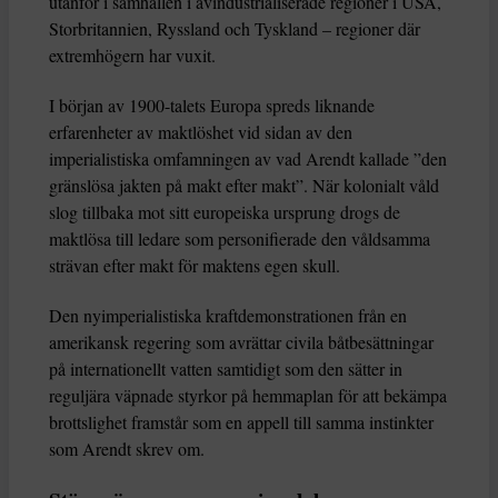
utanför i samhällen i avindustrialiserade regioner i USA,
Storbritannien, Ryssland och Tyskland – regioner där
extremhögern har vuxit.
I början av 1900-talets Europa spreds liknande
erfarenheter av maktlöshet vid sidan av den
imperialistiska omfamningen av vad Arendt kallade ”den
gränslösa jakten på makt efter makt”. När kolonialt våld
slog tillbaka mot sitt europeiska ursprung drogs de
maktlösa till ledare som personifierade den våldsamma
strävan efter makt för maktens egen skull.
Den nyimperialistiska kraftdemonstrationen från en
amerikansk regering som avrättar civila båtbesättningar
på internationellt vatten samtidigt som den sätter in
reguljära väpnade styrkor på hemmaplan för att bekämpa
brottslighet framstår som en appell till samma instinkter
som Arendt skrev om.