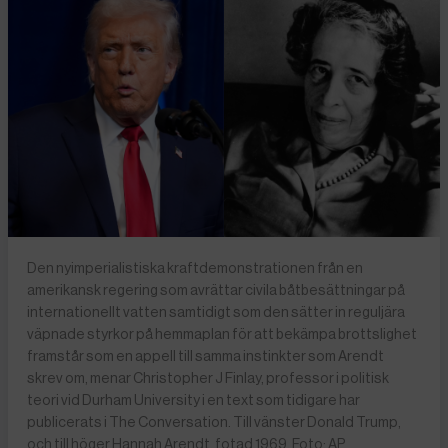
Den nyimperialistiska kraftdemonstrationen från en
amerikansk regering som avrättar civila båtbesättningar på
internationellt vatten samtidigt som den sätter in reguljära
väpnade styrkor på hemmaplan för att bekämpa brottslighet
framstår som en appell till samma instinkter som Arendt
skrev om, menar Christopher J Finlay, professor i politisk
teori vid Durham University i en text som tidigare har
publicerats i The Conversation. Till vänster Donald Trump,
och till höger Hannah Arendt, fotad 1969. Foto: AP