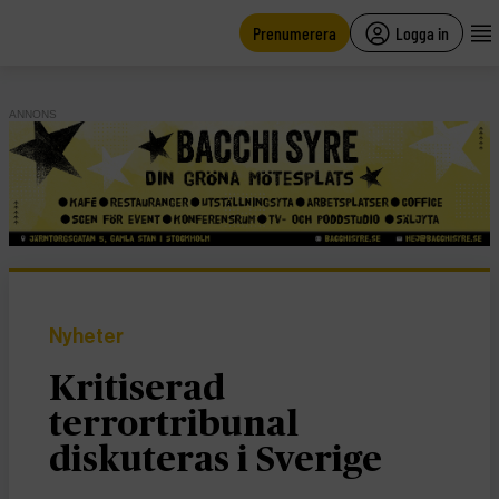
main
content
Prenumerera
Logga in
ANNONS
Nyheter
Kritiserad
terrortribunal
diskuteras i Sverige