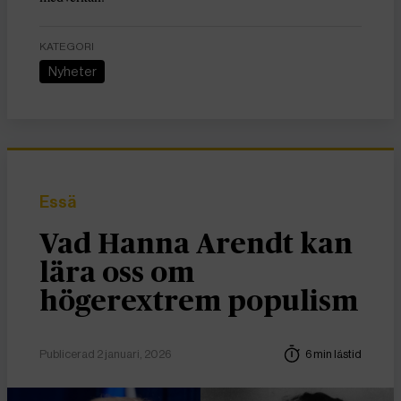
KATEGORI
Nyheter
Essä
Vad Hanna Arendt kan
lära oss om
högerextrem populism
Publicerad 2 januari, 2026
6 min lästid