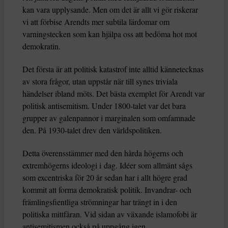
kan vara upplysande. Men om det är allt vi gör riskerar
vi att förbise Arendts mer subtila lärdomar om
varningstecken som kan hjälpa oss att bedöma hot mot
demokratin.
Det första är att politisk katastrof inte alltid kännetecknas
av stora frågor, utan uppstår när till synes triviala
händelser ibland möts. Det bästa exemplet för Arendt var
politisk antisemitism. Under 1800-talet var det bara
grupper av galenpannor i marginalen som omfamnade
den. På 1930-talet drev den världspolitiken.
Detta överensstämmer med den hårda högerns och
extremhögerns ideologi i dag. Idéer som allmänt sågs
som excentriska för 20 år sedan har i allt högre grad
kommit att forma demokratisk politik. Invandrar- och
främlingsfientliga strömningar har trängt in i den
politiska mittfåran. Vid sidan av växande islamofobi är
antisemitismen också på uppgång igen.