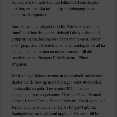
Action, och sitt motstånd mot folkmord. Hon släpptes
mot borgen men ska infinna sig för rättegång i mars
enligt medierapporter.
Inte alla som har uttryckt stöd för Palestine Action, och
framför allt inte de som har deltagit i direkta aktioner i
gruppens namn, har snabbt släppts mot borgen. Under
2024 greps över 20 aktivister som har anklagats för att ha
deltagit i en aktion mot en underleverantör till det
israeliska vapenföretaget Elbit Systems i Filton,
Brighton.
Brittiska myndigheter menar att de orsakade omfattande
skador när de bröt sig in på företaget, samt att de också
misshandlat en polis. I november 2025 inleddes
rättegången mot sex personer: Charlotte Head, Samuel
Corner, Leona Kamio, Fatema Rajwani, Zoe Rogers, och
Jordan Devlin, som alla har åtalats för grovt inbrott,
skadegörelse samt våldsamt upplopp. De nekar till brott.