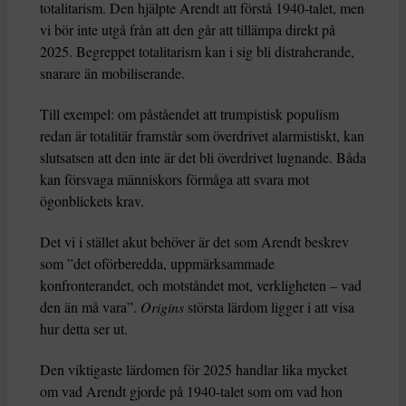
totalitarism. Den hjälpte Arendt att förstå 1940-talet, men
vi bör inte utgå från att den går att tillämpa direkt på
2025. Begreppet totalitarism kan i sig bli distraherande,
snarare än mobiliserande.
Till exempel: om påståendet att trumpistisk populism
redan är totalitär framstår som överdrivet alarmistiskt, kan
slutsatsen att den inte är det bli överdrivet lugnande. Båda
kan försvaga människors förmåga att svara mot
ögonblickets krav.
Det vi i stället akut behöver är det som Arendt beskrev
som ”det oförberedda, uppmärksammade
konfronterandet, och motståndet mot, verkligheten – vad
den än må vara”.
Origins
största lärdom ligger i att visa
hur detta ser ut.
Den viktigaste lärdomen för 2025 handlar lika mycket
om vad Arendt gjorde på 1940-talet som om vad hon