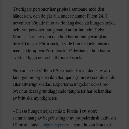
Ytterligare personer har gripits i samband med den
händelsen, och de går alla under namnet Filton 24. I
november började flera av de fängslade att hungerstrejka,
och fyra personer hungerstrejkar fortfarande. Heba
Muraisi är en av dem och hon har nu hungerstrejkat i
över 60 dagar. Förra veckan sade hon i ett telefonsamtal
med stödgruppen Prisoners for Palestine att hon har ont,
svårt att ligga ner och att föra ett samtal.
Nu varnar också flera FN-experter för att deras liv är i
fara, genom organsvikt eller hjärtarytmi riskerar de att dö
eller allvarligt skadas. Experterna uttrycker också oro
över hur deras grundläggande rättigheter har behandlas
av brittiska myndigheter.
– Dessa hungerstrejker måste förstås i ett större
sammanhang av begränsningar av propalestinsk aktivism
i Storbritannien,
säger experterna
som du kan läsa mer