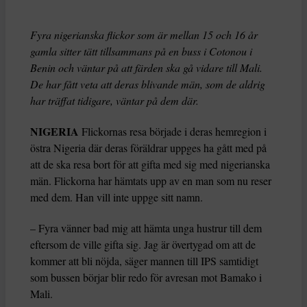
Fyra nigerianska flickor som är mellan 15 och 16 år
gamla sitter tätt tillsammans på en buss i Cotonou i
Benin och väntar på att färden ska gå vidare till Mali.
De har fått veta att deras blivande män, som de aldrig
har träffat tidigare, väntar på dem där.
NIGERIA
Flickornas resa började i deras hemregion i
östra Nigeria där deras föräldrar uppges ha gått med på
att de ska resa bort för att gifta med sig med nigerianska
män. Flickorna har hämtats upp av en man som nu reser
med dem. Han vill inte uppge sitt namn.
– Fyra vänner bad mig att hämta unga hustrur till dem
eftersom de ville gifta sig. Jag är övertygad om att de
kommer att bli nöjda, säger mannen till IPS samtidigt
som bussen börjar blir redo för avresan mot Bamako i
Mali.