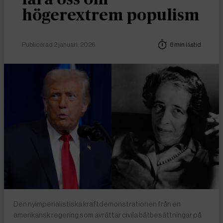
högerextrem populism
Publicerad 2 januari, 2026
6 min lästid
Den nyimperialistiska kraftdemonstrationen från en
amerikansk regering som avrättar civila båtbesättningar på