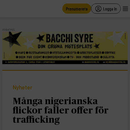
main
content
Prenumerera
Logga in
ANNONS
Nyheter
Många nigerianska
flickor faller offer för
trafficking