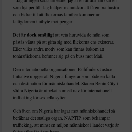
– Jag är ingen socialarbetare, jag är en affärsman och en
som hjälper till. Jag hjälper människor att få en bra hustru
och bidrar till att flickornas familjer kommer ur
fattigdomen i utbyte mot pengar.
Det är dock omöjligt
att veta huruvida de män som
påstås vänta på att gifta sig med flickorna ens existerar.
Eller vilka andra motiv som kan finnas bakom att
tonårsflickorna befinner sig på en buss mot Mali.
Den internationella organisationen Pathfinders Justice
Initiative uppger att Nigeria fungerar som både en källa
och destination för människohandel. Staden Benin City i
södra Nigeria är utpekat som ett nav för internationell
trafficking för sexuella syften.
Och även om Nigeria har lagar mot människohandel så
beräknar det statliga organ, NAPTIP, som bekämpar
trafficking, att minst en miljon människor i landet varje år
faller offer för detta brott.