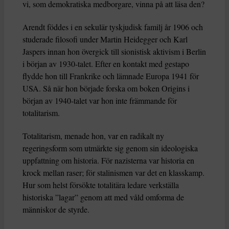
vi, som demokratiska medborgare, vinna på att läsa den?
Arendt föddes i en sekulär tyskjudisk familj år 1906 och
studerade filosofi under Martin Heidegger och Karl
Jaspers innan hon övergick till sionistisk aktivism i Berlin
i början av 1930-talet. Efter en kontakt med gestapo
flydde hon till Frankrike och lämnade Europa 1941 för
USA. Så när hon började forska om boken Origins i
början av 1940-talet var hon inte främmande för
totalitarism.
Totalitarism, menade hon, var en radikalt ny
regeringsform som utmärkte sig genom sin ideologiska
uppfattning om historia. För nazisterna var historia en
krock mellan raser; för stalinismen var det en klasskamp.
Hur som helst försökte totalitära ledare verkställa
historiska ”lagar” genom att med våld omforma de
människor de styrde.