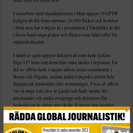
I samarbete med myndigheterna i Mali uppgav NAPTIP
nyligen att det finns närmare 20 000 flickor och kvinnor
i Mali som har tvingats in i prostitution.I Västafrika är det
i första hand unga pojkar och flickor som faller offer för
människohandel.
I slutet av april uppgav Interpol att man hade lyckats
frige 157 barn som kom från olika länder i regionen. En
del av offren hade tvingats arbeta inom sexindustrin i
Benin och Nigeria, medan andra tvingades arbeta hela
dagarna på marknader eller restauranger. Vissa av offren
var så unga som elva år gamla och hade utsatts för
misshandel och andra övergrepp och dessutom fått
beskedet att de aldrig mer skulle få återse sina familjer.
– Många barn förs till marknaderna för att tvångsarbeta
av organiserade kriminella grupper som är ute efter att
tjäna pengar. De bryr sig inte om att barn tvingas in i