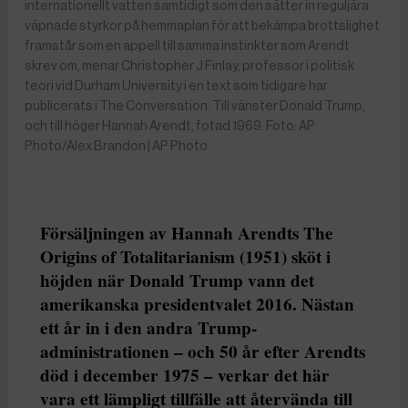
internationellt vatten samtidigt som den sätter in reguljära
väpnade styrkor på hemmaplan för att bekämpa brottslighet
framstår som en appell till samma instinkter som Arendt
skrev om, menar Christopher J Finlay, professor i politisk
teori vid Durham University i en text som tidigare har
publicerats i The Conversation. Till vänster Donald Trump,
och till höger Hannah Arendt, fotad 1969. Foto: AP
Photo/Alex Brandon | AP Photo
Försäljningen av Hannah Arendts The
Origins of Totalitarianism (1951) sköt i
höjden när Donald Trump vann det
amerikanska presidentvalet 2016. Nästan
ett år in i den andra Trump-
administrationen – och 50 år efter Arendts
död i december 1975 – verkar det här
vara ett lämpligt tillfälle att återvända till