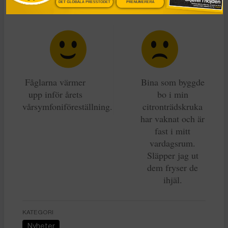
DET GLOBALA PRESSTÖDET
PRENUMERERA
ögon.
Fåglarna värmer
Bina som byggde
upp inför årets
bo i min
vårsymfoniföreställning.
citronträdskruka
har vaknat och är
fast i mitt
vardagsrum.
Släpper jag ut
dem fryser de
ihjäl.
KATEGORI
Nyheter