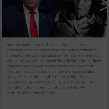
Den nyimperialistiska kraftdemonstrationen från en
amerikansk regering som avrättar civila båtbesättningar på
internationellt vatten samtidigt som den sätter in reguljära
väpnade styrkor på hemmaplan för att bekämpa brottslighet
framstår som en appell till samma instinkter som Arendt
skrev om, menar Christopher J Finlay, professor i politisk
teori vid Durham University i en text som tidigare har
publicerats i The Conversation. Till vänster Donald Trump,
och till höger Hannah Arendt, fotad 1969. Foto: AP
Photo/Alex Brandon | AP Photo