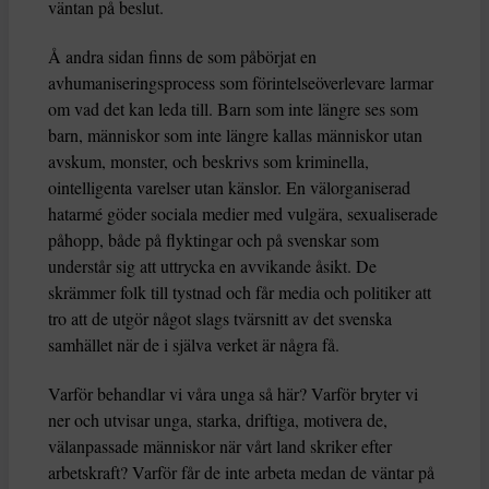
väntan på beslut.
Å andra sidan finns de som påbörjat en
avhumaniseringsprocess som förintelseöverlevare larmar
om vad det kan leda till. Barn som inte längre ses som
barn, människor som inte längre kallas människor utan
avskum, monster, och beskrivs som kriminella,
ointelligenta varelser utan känslor. En välorganiserad
hatarmé göder sociala medier med vulgära, sexualiserade
påhopp, både på flyktingar och på svenskar som
understår sig att uttrycka en avvikande åsikt. De
skrämmer folk till tystnad och får media och politiker att
tro att de utgör något slags tvärsnitt av det svenska
samhället när de i själva verket är några få.
Varför behandlar vi våra unga så här? Varför bryter vi
ner och utvisar unga, starka, driftiga, motivera de,
välanpassade människor när vårt land skriker efter
arbetskraft? Varför får de inte arbeta medan de väntar på