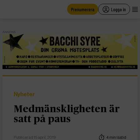
main
content
Prenumerera
Logga in
ANNONS
Nyheter
Medmänskligheten är
satt på paus
Publicerad 15 april, 2019
4 min lästid