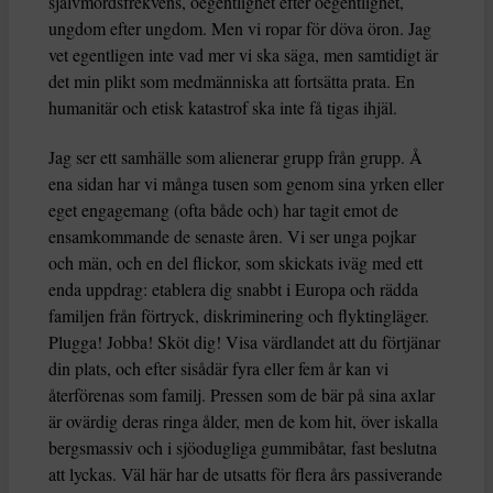
självmordsfrekvens, oegentlighet efter oegentlighet,
ungdom efter ungdom. Men vi ropar för döva öron. Jag
vet egentligen inte vad mer vi ska säga, men samtidigt är
det min plikt som medmänniska att fortsätta prata. En
humanitär och etisk katastrof ska inte få tigas ihjäl.
Jag ser ett samhälle som alienerar grupp från grupp. Å
ena sidan har vi många tusen som genom sina yrken eller
eget engagemang (ofta både och) har tagit emot de
ensamkommande de senaste åren. Vi ser unga pojkar
och män, och en del flickor, som skickats iväg med ett
enda uppdrag: etablera dig snabbt i Europa och rädda
familjen från förtryck, diskriminering och flyktingläger.
Plugga! Jobba! Sköt dig! Visa värdlandet att du förtjänar
din plats, och efter sisådär fyra eller fem år kan vi
återförenas som familj. Pressen som de bär på sina axlar
är ovärdig deras ringa ålder, men de kom hit, över iskalla
bergsmassiv och i sjöodugliga gummibåtar, fast beslutna
att lyckas. Väl här har de utsatts för flera års passiverande