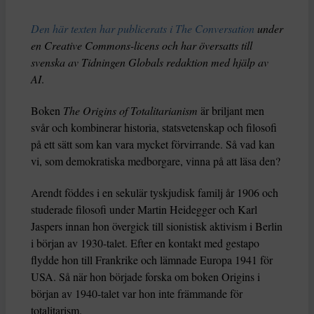
Den här texten har publicerats i The Conversation
under
en Creative Commons-licens och har översatts till
svenska av Tidningen Globals redaktion med hjälp av
AI
.
Boken
The Origins of Totalitarianism
är briljant men
svår och kombinerar historia, statsvetenskap och filosofi
på ett sätt som kan vara mycket förvirrande. Så vad kan
vi, som demokratiska medborgare, vinna på att läsa den?
Arendt föddes i en sekulär tyskjudisk familj år 1906 och
studerade filosofi under Martin Heidegger och Karl
Jaspers innan hon övergick till sionistisk aktivism i Berlin
i början av 1930-talet. Efter en kontakt med gestapo
flydde hon till Frankrike och lämnade Europa 1941 för
USA. Så när hon började forska om boken Origins i
början av 1940-talet var hon inte främmande för
totalitarism.