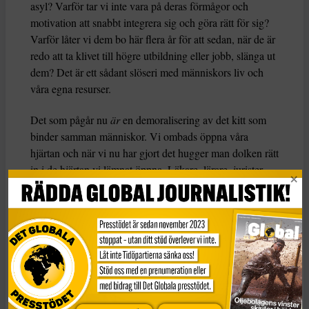
asyl? Varför tar vi inte vara på deras förmågor och
motivation att snabbt integrera sig och göra rätt för sig?
Varför låter vi dem bo här flera år för att sedan, när de är
redo att ta klivet till högre utbildning eller jobb, slänga ut
dem? Det är ett sådant slöseri med människors liv och
våra egna resurser.
Det som pågår nu
är
en demoralisering av det kitt som
binder samman människor. Vi ombads öppna våra
hjärtan och när vi nu har gjort det hugger man dolken rätt
in i de hjärtan vi lämnat öppna. Läkare, lärare, jurister,
socionomer, pensionärer, klasskamrater, församlingsbor:
vi står här och blöder medan våra vänner skickas iväg
eller själva lämnar Sverige för att sova under broarna i
Paris eller Berlin.
Medan Sverige satt medmänskligheten på paus i ett
andrum som ter sig alltmer permanent går barn och unga
under omkring oss. Och vi låter det ske med vidöppna