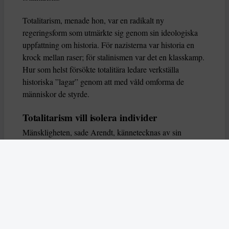
Totalitarism, menade hon, var en radikalt ny
regeringsform som utmärkte sig genom sin ideologiska
uppfattning om historia. För nazisterna var historia en
krock mellan raser; för stalinismen var det en klasskamp.
Hur som helst försökte totalitära ledare verkställa
historiska ”lagar” genom att med våld omforma de
människor de styrde.
Totalitarism vill isolera individer
Mänskligheten, sade Arendt, kännetecknas av sin
oändliga variation – ingen person kan någonsin helt
ersätta en annan. Totalitarism syftade till att förstöra
detta. Den isolerade individer, upplöste de band genom
vilka de förenar och stärker varandra, och försökte
utplåna den mänskliga personligheten.
Koncentrationslägrens totala dominans gjorde det genom
att reducera varje fånge till ”en bunt reaktioner som kan