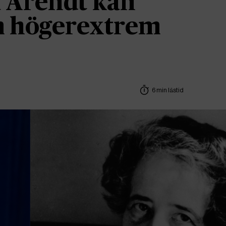
 Arendt kan
om högerextrem
6 min lästid