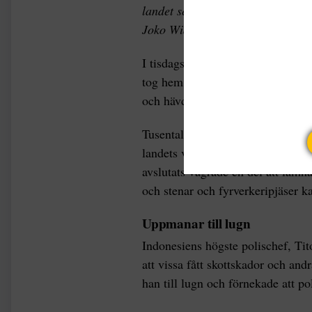
landet sedan utmanaren Prawobo 
Joko Widodo i valet.
I tisdags kom resultatet från pre
tog hem segern. Subianto har sagt
och hävdar att det finns bevis på 
Tusentals demonstranter samlades
landets val, i stöd för Subianto. 
avslutats vägrade en del att lämn
och stenar och fyrverkeripjäser ka
Uppmanar till lugn
Indonesiens högste polischef, Tit
att vissa fått skottskador och a
han till lugn och förnekade att pol