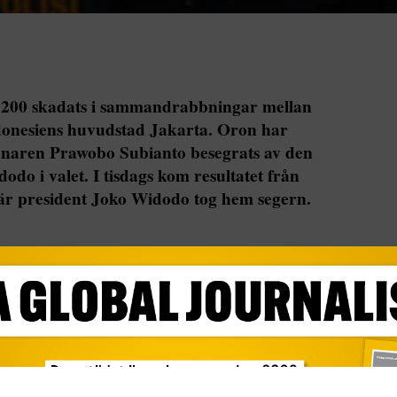
 200 skadats i sammandrabbningar mellan
ndonesiens huvudstad Jakarta. Oron har
manaren Prawobo Subianto besegrats av den
odo i valet. I tisdags kom resultatet från
där president Joko Widodo tog hem segern.
 skadats i sammandrabbningar mellan
iens huvudstad Jakarta. Oron har varit stor i