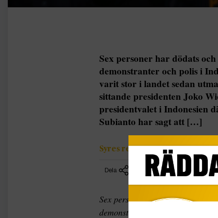
Sex personer har dödats och
demonstranter och polis i I
varit stor i landet sedan ut
sittande presidenten Joko Wid
presidentvalet i Indonesien 
Subianto har sagt att […]
Syres redaktion
Dela
Sex personer har dödats och 200
demonstranter och polis i Indones