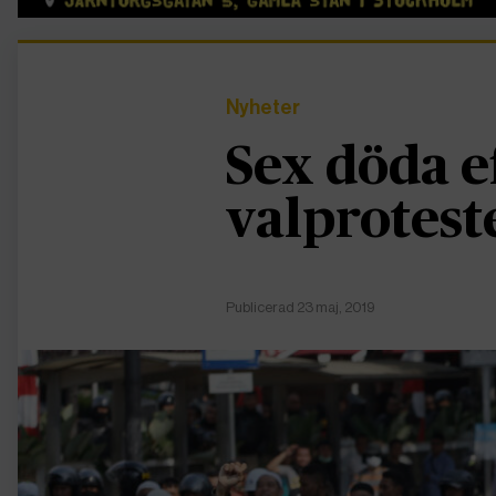
Nyheter
Sex döda e
valprotest
Publicerad 23 maj, 2019