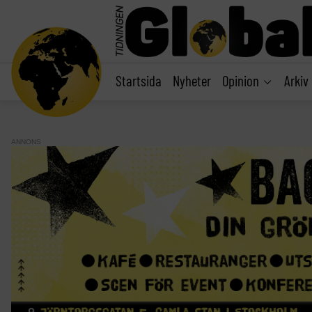
main
content
Startsida
Nyheter
Opinion
Arkiv
ANNONS