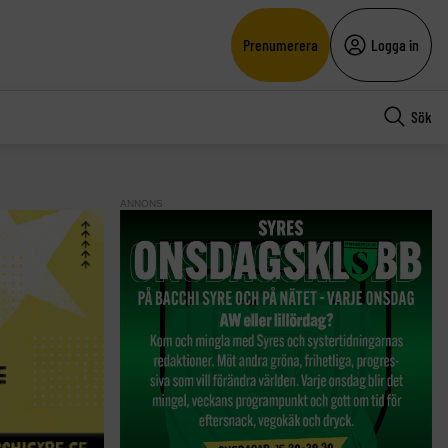
Prenumerera
Logga in
Sök
ANNONS