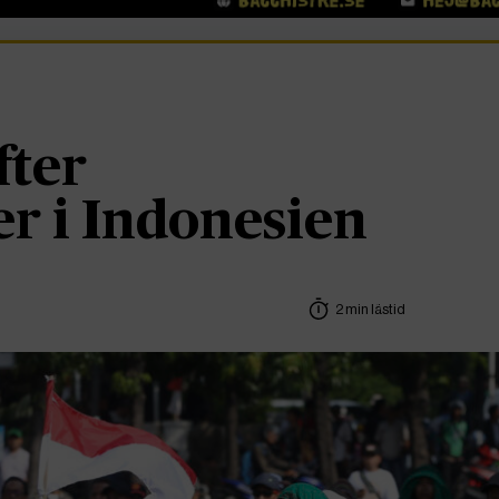
fter
er i Indonesien
2 min lästid