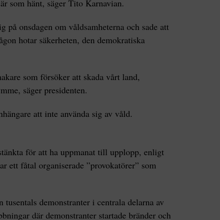
 är som hänt, säger Tito Karnavian.
sig på onsdagen om våldsamheterna och sade att
någon hotar säkerheten, den demokratiska
akare som försöker att skada vårt land,
ymme, säger presidenten.
ängare att inte använda sig av våld.
tänkta för att ha uppmanat till upplopp, enligt
ar ett fåtal organiserade ”provokatörer” som
 tusentals demonstranter i centrala delarna av
abbningar där demonstranter startade bränder och