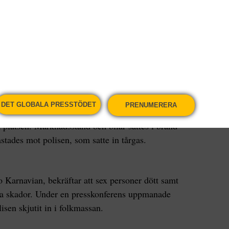
Subianto besegrats av den sittande presidenten
sidentvalet i Indonesien där president Joko Widodo
 att han kommer att utmana resultatet i domstol,
valfusk.
 utanför den myndighet i Jakarta som övervakar
DET GLOBALA PRESSTÖDET
PRENUMERERA
Demonstrationen fortlöpte fredligt, men när den
a platsen. Marknadsstånd och bilar sattes i brand
stades mot polisen, som satte in tårgas.
o Karnavian, bekräftar att sex personer dött samt
ndra skador. Under en presskonferens uppmanade
isen skjutit in i folkmassan.