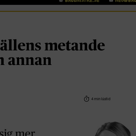
llens metande
en annan
4 min lästid