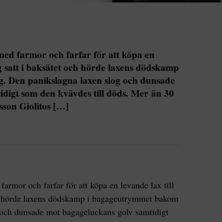
 med farmor och farfar för att köpa en
g satt i baksätet och hörde laxens dödskamp
. Den panikslagna laxen slog och dunsade
digt som den kvävdes till döds. Mer än 30
sson Giolitos […]
armor och farfar för att köpa en levande lax till
ch hörde laxens dödskamp i bagageutrymmet bakom
 och dunsade mot bagageluckans golv samtidigt