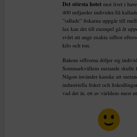
Det största hotet
mot livet i have
400 miljarder individer.Så kallade
”odlade” fiskarna uppgår till mell
lax kan det till exempel gå åt up
svårt att ange exakta siffror efter
kilo och ton.
Bakom siffrorna döljer sig indiv
Sommarkvällens metande skulle f
Någon invänder kanske att metand
industriella fisket och fiskodling
vad det är, ett av världens mest u