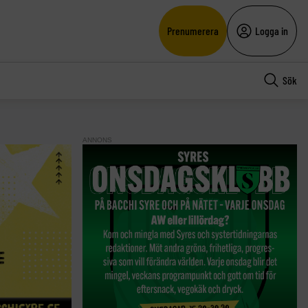
Prenumerera
Logga in
Sök
ANNONS