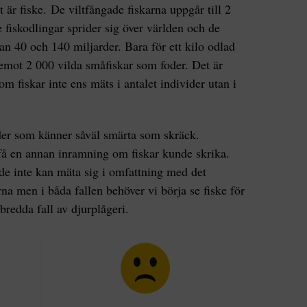
t är fiske. De viltfångade fiskarna uppgår till 2
 fiskodlingar sprider sig över världen och de
an 40 och 140 miljarder. Bara för ett kilo odlad
pemot 2 000 vilda småfiskar som foder. Det är
som fiskar inte ens mäts i antalet individer utan i
ider som känner såväl smärta som skräck.
å en annan inramning om fiskar kunde skrika.
e inte kan mäta sig i omfattning med det
arna men i båda fallen behöver vi börja se fiske för
tbredda fall av djurplågeri.