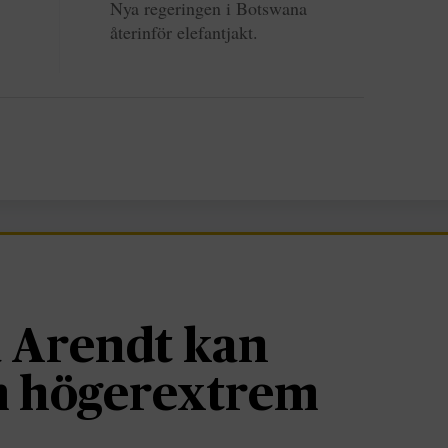
Nya regeringen i Botswana
återinför elefantjakt.
 Arendt kan
om högerextrem