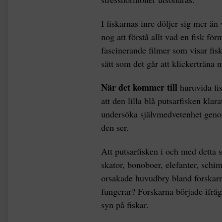
I fiskarnas inre döljer sig mer än 
nog att förstå allt vad en fisk fö
fascinerande filmer som visar fis
sätt som det går att klickerträna
När det kommer till
huruvida fis
att den lilla blå putsarfisken klarat
undersöka självmedvetenhet genom 
den ser.
Att putsarfisken i och med detta 
skator, bonoboer, elefanter, schi
orsakade huvudbry bland forskarna
fungerar? Forskarna började ifrågas
syn på fiskar.