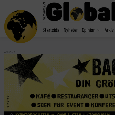
main
content
Startsida
Nyheter
Opinion
Arkiv
ANNONS