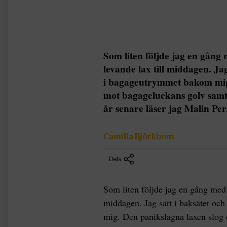
Som liten följde jag en gång
levande lax till middagen. Ja
i bagageutrymmet bakom mig
mot bagageluckans golv samti
år senare läser jag Malin Per
Camilla Björkbom
Dela
Som liten följde jag en gång med f
middagen. Jag satt i baksätet o
mig. Den panikslagna laxen slog