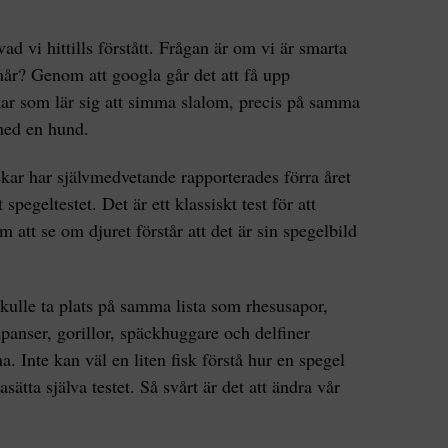
vad vi hittills förstått. Frågan är om vi är smarta
rmår? Genom att googla går det att få upp
kar som lär sig att simma slalom, precis på samma
 med en hund.
kar har självmedvetande rapporterades förra året
 spegeltestet. Det är ett klassiskt test för att
att se om djuret förstår att det är sin spegelbild
skulle ta plats på samma lista som rhesusapor,
mpanser, gorillor, späckhuggare och delfiner
. Inte kan väl en liten fisk förstå hur en spegel
ätta själva testet. Så svårt är det att ändra vår