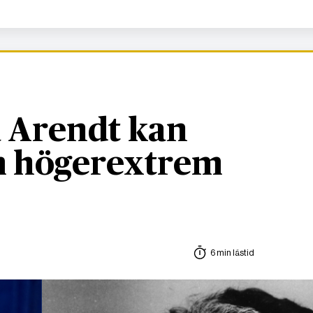
 Arendt kan
om högerextrem
6 min lästid