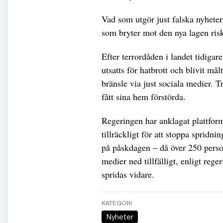
Vad som utgör just falska nyheter 
som bryter mot den nya lagen ris
Efter terrordåden i landet tidigar
utsatts för hatbrott och blivit må
bränsle via just sociala medier. 
fått sina hem förstörda.
Regeringen har anklagat plattform
tillräckligt för att stoppa spridn
på påskdagen – då över 250 person
medier ned tillfälligt, enligt rege
spridas vidare.
KATEGORI
Nyheter