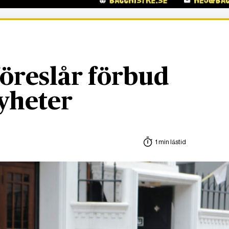
föreslår förbud
nyheter
1 min lästid