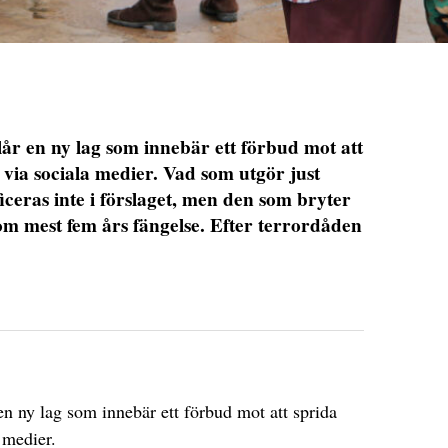
r en ny lag som innebär ett förbud mot att
 via sociala medier. Vad som utgör just
ficeras inte i förslaget, men den som bryter
om mest fem års fängelse. Efter terrordåden
DET GLOBALA PRESSTÖDET
PRENUMERERA
 en ny lag som innebär ett förbud mot att sprida
 medier.