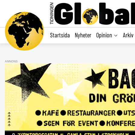
main
content
Startsida
Nyheter
Opinion
Arkiv
ANNONS