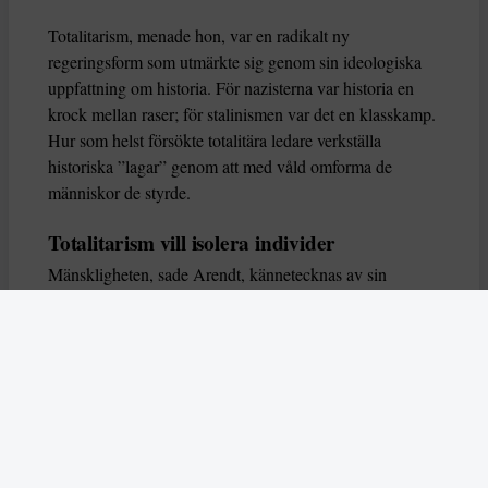
Totalitarism, menade hon, var en radikalt ny
regeringsform som utmärkte sig genom sin ideologiska
uppfattning om historia. För nazisterna var historia en
krock mellan raser; för stalinismen var det en klasskamp.
Hur som helst försökte totalitära ledare verkställa
historiska ”lagar” genom att med våld omforma de
människor de styrde.
Totalitarism vill isolera individer
Mänskligheten, sade Arendt, kännetecknas av sin
oändliga variation – ingen person kan någonsin helt
ersätta en annan. Totalitarism syftade till att förstöra
detta. Den isolerade individer, upplöste de band genom
vilka de förenar och stärker varandra, och försökte
utplåna den mänskliga personligheten.
Koncentrationslägrens totala dominans gjorde det genom
att reducera varje fånge till ”en bunt reaktioner som kan