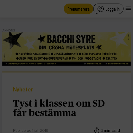
main
content
Prenumerera
Logga in
ANNONS
Nyheter
Tyst i klassen om SD
får bestämma
Publicerad 1 juli, 2019
2 min lästid