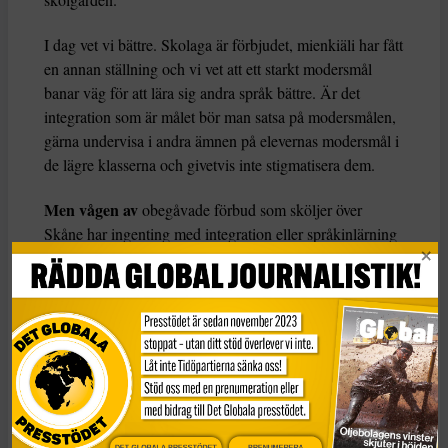
I dag vet vi bättre. Skolaga är förbjudet, mienkiäli har fått
en annan ställning och vi vet att ett starkt modersmål
banar väg för att lära sig andra språk bättre. Är det
integration som är målet bör man satsa på modersmålen,
gärna undervisa i andra ämnen på elevernas modersmål i
de lägre klasserna och givetvis inte stigmatisera dem.
Men vågen av
obegåvade förbud som sköljer över
Skåne har ingenting med integration eller språkinlärning
att göra. Målet kan inte vara något annat än att exkludera.
Det enda roliga med det hela är att skånska, sett i ett
språkhistoriskt perspektiv, inte nödvändigtvis är svenska
eller ens danska. Så om SD får som de vill kan det bli
väldigt tyst.
KATEGORI
Nyheter
DET GLOBALA PRESSTÖDET
PRENUMERERA