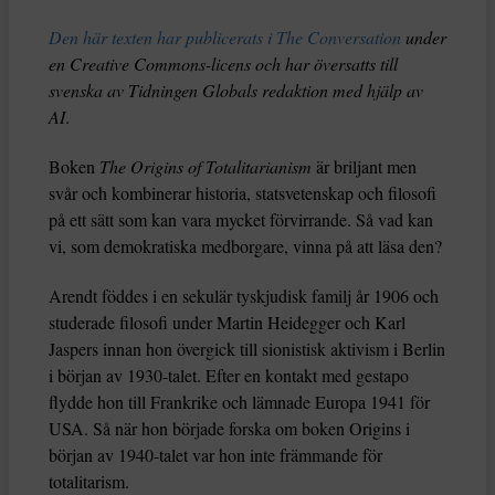
Den här texten har publicerats i The Conversation
under
en Creative Commons-licens och har översatts till
svenska av Tidningen Globals redaktion med hjälp av
AI
.
Boken
The Origins of Totalitarianism
är briljant men
svår och kombinerar historia, statsvetenskap och filosofi
på ett sätt som kan vara mycket förvirrande. Så vad kan
vi, som demokratiska medborgare, vinna på att läsa den?
Arendt föddes i en sekulär tyskjudisk familj år 1906 och
studerade filosofi under Martin Heidegger och Karl
Jaspers innan hon övergick till sionistisk aktivism i Berlin
i början av 1930-talet. Efter en kontakt med gestapo
flydde hon till Frankrike och lämnade Europa 1941 för
USA. Så när hon började forska om boken Origins i
början av 1940-talet var hon inte främmande för
totalitarism.