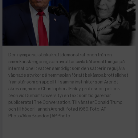
Den nyimperialistiska kraftdemonstrationen från en
amerikansk regering som avrättar civila båtbesättningar på
internationellt vatten samtidigt som den sätter in reguljära
väpnade styrkor på hemmaplan för att bekämpa brottslighet
framstår som en appell till samma instinkter som Arendt
skrev om, menar Christopher J Finlay, professor i politisk
teori vid Durham University i en text som tidigare har
publicerats i The Conversation. Till vänster Donald Trump,
och till höger Hannah Arendt, fotad 1969. Foto: AP
Photo/Alex Brandon | AP Photo