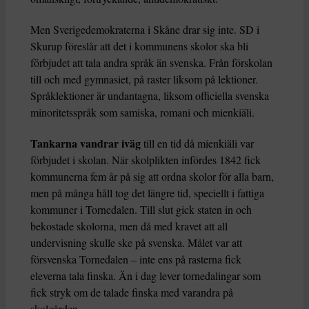
Men Sverigedemokraterna i Skåne drar sig inte. SD i
Skurup föreslår att det i kommunens skolor ska bli
förbjudet att tala andra språk än svenska. Från förskolan
till och med gymnasiet, på raster liksom på lektioner.
Språklektioner är undantagna, liksom officiella svenska
minoritetsspråk som samiska, romani och mienkiäli.
Tankarna vandrar iväg
till en tid då mienkiäli var
förbjudet i skolan. När skolplikten infördes 1842 fick
kommunerna fem år på sig att ordna skolor för alla barn,
men på många håll tog det längre tid, speciellt i fattiga
kommuner i Tornedalen. Till slut gick staten in och
bekostade skolorna, men då med kravet att all
undervisning skulle ske på svenska. Målet var att
försvenska Tornedalen – inte ens på rasterna fick
eleverna tala finska. Än i dag lever tornedalingar som
fick stryk om de talade finska med varandra på
skolgården.