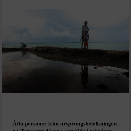
Åtta personer från ursprungsbefolkningen
på Torressundöarna anmälde i måndags