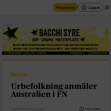
main
content
Prenumerera
Logga in
ANNONS
Nyheter
Urbefolkning anmäler
Australien i FN
Publicerad 16 maj, 2019
1 min lästid