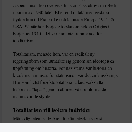
Jaspers innan hon övergick till sionistisk aktivism i Berlin
i början av 1930-talet. Efter en kontakt med gestapo
flydde hon till Frankrike och lämnade Europa 1941 för
USA. Så när hon började forska om boken Origins i
början av 1940-talet var hon inte främmande för
totalitarism.
Totalitarism, menade hon, var en radikalt ny
regeringsform som utmärkte sig genom sin ideologiska
uppfattning om historia. För nazisterna var historia en
krock mellan raser; för stalinismen var det en klasskamp.
Hur som helst försökte totalitära ledare verkställa
historiska ”lagar” genom att med våld omforma de
människor de styrde.
Totalitarism vill isolera individer
Mänskligheten, sade Arendt, kännetecknas av sin
oändliga variation – ingen person kan någonsin helt