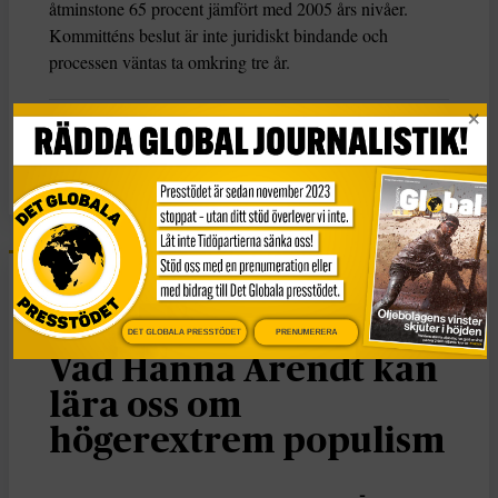
åtminstone 65 procent jämfört med 2005 års nivåer.
Kommitténs beslut är inte juridiskt bindande och
processen väntas ta omkring tre år.
KATEGORI
Nyheter
Essä
DET GLOBALA PRESSTÖDET
PRENUMERERA
Vad Hanna Arendt kan
lära oss om
högerextrem populism