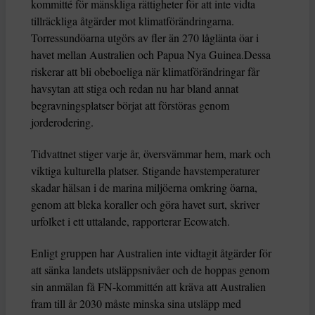
kommitté för mänskliga rättigheter för att inte vidta
tillräckliga åtgärder mot klimatförändringarna.
Torressundöarna utgörs av fler än 270 låglänta öar i
havet mellan Australien och Papua Nya Guinea.Dessa
riskerar att bli obeboeliga när klimatförändringar får
havsytan att stiga och redan nu har bland annat
begravningsplatser börjat att förstöras genom
jorderodering.
Tidvattnet stiger varje år, översvämmar hem, mark och
viktiga kulturella platser. Stigande havstemperaturer
skadar hälsan i de marina miljöerna omkring öarna,
genom att bleka koraller och göra havet surt, skriver
urfolket i ett uttalande, rapporterar Ecowatch.
Enligt gruppen har Australien inte vidtagit åtgärder för
att sänka landets utsläppsnivåer och de hoppas genom
sin anmälan få FN-kommittén att kräva att Australien
fram till år 2030 måste minska sina utsläpp med