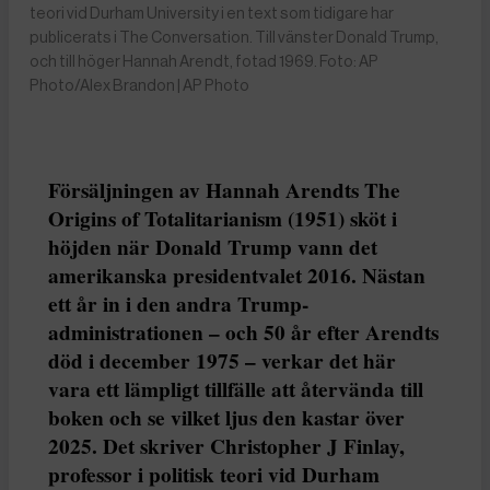
teori vid Durham University i en text som tidigare har
publicerats i The Conversation. Till vänster Donald Trump,
och till höger Hannah Arendt, fotad 1969. Foto: AP
Photo/Alex Brandon | AP Photo
Försäljningen av Hannah Arendts The
Origins of Totalitarianism (1951) sköt i
höjden när Donald Trump vann det
amerikanska presidentvalet 2016. Nästan
ett år in i den andra Trump-
administrationen – och 50 år efter Arendts
död i december 1975 – verkar det här
vara ett lämpligt tillfälle att återvända till
boken och se vilket ljus den kastar över
2025. Det skriver Christopher J Finlay,
professor i politisk teori vid Durham