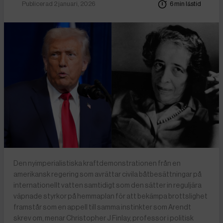
Publicerad 2 januari, 2026
6 min lästid
Den nyimperialistiska kraftdemonstrationen från en
amerikansk regering som avrättar civila båtbesättningar på
internationellt vatten samtidigt som den sätter in reguljära
väpnade styrkor på hemmaplan för att bekämpa brottslighet
framstår som en appell till samma instinkter som Arendt
skrev om, menar Christopher J Finlay, professor i politisk