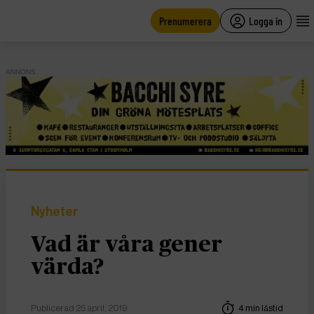
main
content
Prenumerera
Logga in
ANNONS
Nyheter
Vad är våra gener
värda?
Publicerad 25 april, 2019
4 min lästid