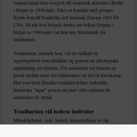
Jaspers innan hon övergick till sionistisk aktivism i Berlin
i början av 1930-talet. Efter en kontakt med gestapo
flydde hon till Frankrike och lämnade Europa 1941 för
USA. Så när hon började forska om boken Origins i
början av 1940-talet var hon inte främmande för
totalitarism.
Totalitarism, menade hon, var en radikalt ny
regeringsform som utmärkte sig genom sin ideologiska
uppfattning om historia. För nazisterna var historia en
krock mellan raser; för stalinismen var det en klasskamp.
Hur som helst försökte totalitära ledare verkställa
historiska ”lagar” genom att med våld omforma de
människor de styrde.
Totalitarism vill isolera individer
Mänskligheten, sade Arendt, kännetecknas av sin
oändliga variation – ingen person kan någonsin helt
ersätta en annan. Totalitarism syftade till att förstöra