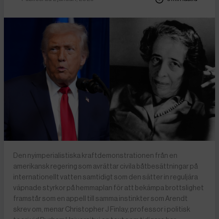
Den nyimperialistiska kraftdemonstrationen från en
amerikansk regering som avrättar civila båtbesättningar på
internationellt vatten samtidigt som den sätter in reguljära
väpnade styrkor på hemmaplan för att bekämpa brottslighet
framstår som en appell till samma instinkter som Arendt
skrev om, menar Christopher J Finlay, professor i politisk