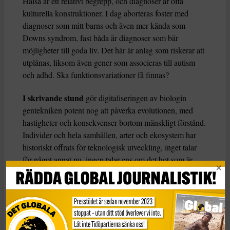
Hälsa är ett relativt begrepp, och diagnoser är ofta
kulturella konstruktioner. I dag aborteras foster med
diagnoser som mitt barns och även mer kända som
Downs syndrom, fast båda är diagnoser som bär
möjligheter till goda liv. Det här är anlag som riskerar att
utplånas, liksom även gener som associeras till autism
och adhd. Ska funktionsvariationer få finnas?
I skrivande stund
gör digitaliseringen av biologin
gentekniken potent nog att påverka evolutionen, med
hastigheter och konsekvenser bortom mänskligt förstånd.
Individer och hela samhällen, arter och ekosystem har
historiskt offrats för teknologisk utveckling, inget talar
för något annat nu, ingen talar ens om det hot som är.
Gensaxen erbjuder möjligheter, men insatsen är hög.
Kunskap skapas i kulturella sammanhang; koder och
tecken måste alltid tolkas. Det enda vi vet om geners del i
komplexa processer är att variation är viktigt och en