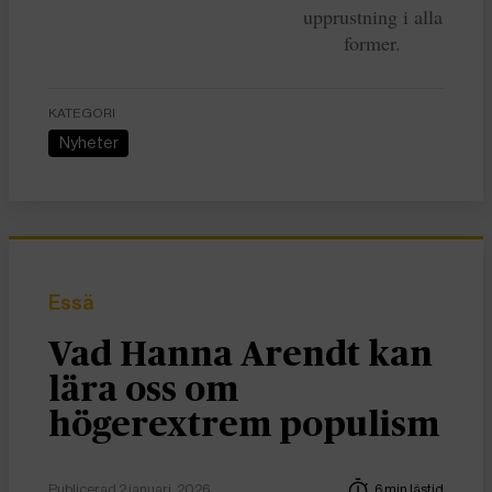
upprustning i alla
former.
KATEGORI
Nyheter
Essä
Vad Hanna Arendt kan
lära oss om
högerextrem populism
Publicerad 2 januari, 2026
6 min lästid