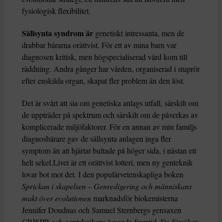
fysiologisk flexibilitet.
Sällsynta syndrom är
genetiskt intressanta, men de
drabbar bärarna orättvist. För ett av mina barn var
diagnosen kritisk, men högspecialiserad vård kom till
räddning. Andra gånger har vården, organiserad i stuprör
efter enskilda organ, skapat fler problem än den löst.
Det är svårt att sia om genetiska anlags utfall, särskilt om
de uppträder på spektrum och särskilt om de påverkas av
komplicerade miljöfaktorer. För en annan av min familjs
diagnosbärare gav de sällsynta anlagen inga fler
symptom än att hjärtat bultade på höger sida, i nästan ett
helt sekel.Livet är ett orättvist lotteri, men ny genteknik
lovar bot mot det. I den populärvetenskapliga boken
Sprickan i skapelsen – Genredigering och människans
makt över evolutionen
marknadsför biokemisterna
Jennifer Doudnas och Samuel Sternbergs gensaxen
CRISPR och genteknikens lovande framtid. De försöker