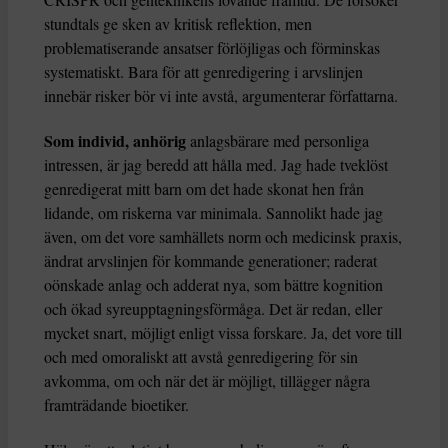
stundtals ge sken av kritisk reflektion, men
problematiserande ansatser förlöjligas och förminskas
systematiskt. Bara för att genredigering i arvslinjen
innebär risker bör vi inte avstå, argumenterar författarna.
Som individ, anhörig
anlagsbärare med personliga
intressen, är jag beredd att hålla med. Jag hade tveklöst
genredigerat mitt barn om det hade skonat hen från
lidande, om riskerna var minimala. Sannolikt hade jag
även, om det vore samhällets norm och medicinsk praxis,
ändrat arvslinjen för kommande generationer; raderat
oönskade anlag och adderat nya, som bättre kognition
och ökad syreupptagningsförmåga. Det är redan, eller
mycket snart, möjligt enligt vissa forskare. Ja, det vore till
och med omoraliskt att avstå genredigering för sin
avkomma, om och när det är möjligt, tillägger några
framträdande bioetiker.