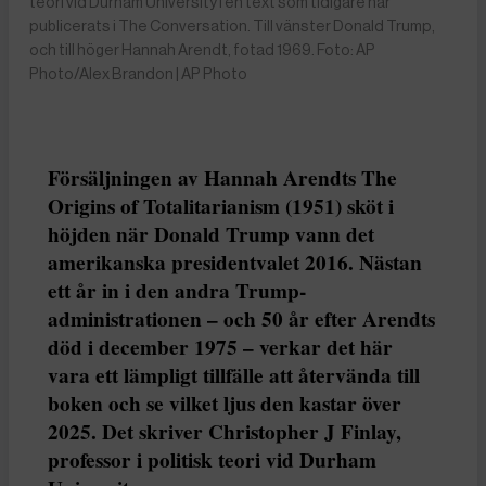
teori vid Durham University i en text som tidigare har
publicerats i The Conversation. Till vänster Donald Trump,
och till höger Hannah Arendt, fotad 1969. Foto: AP
Photo/Alex Brandon | AP Photo
Försäljningen av Hannah Arendts The
Origins of Totalitarianism (1951) sköt i
höjden när Donald Trump vann det
amerikanska presidentvalet 2016. Nästan
ett år in i den andra Trump-
administrationen – och 50 år efter Arendts
död i december 1975 – verkar det här
vara ett lämpligt tillfälle att återvända till
boken och se vilket ljus den kastar över
2025. Det skriver Christopher J Finlay,
professor i politisk teori vid Durham