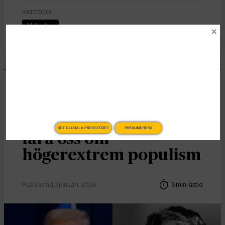
KATEGORI
Nyheter
Essä
Vad Hanna Arendt kan
DET GLOBALA PRESSTÖDET
PRENUMERERA
lära oss om
högerextrem populism
Publicerad 2 januari, 2026
6 min lästid