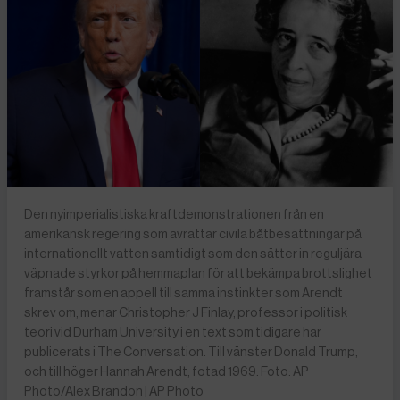
Den nyimperialistiska kraftdemonstrationen från en
amerikansk regering som avrättar civila båtbesättningar på
internationellt vatten samtidigt som den sätter in reguljära
väpnade styrkor på hemmaplan för att bekämpa brottslighet
framstår som en appell till samma instinkter som Arendt
skrev om, menar Christopher J Finlay, professor i politisk
teori vid Durham University i en text som tidigare har
publicerats i The Conversation. Till vänster Donald Trump,
och till höger Hannah Arendt, fotad 1969. Foto: AP
Photo/Alex Brandon | AP Photo