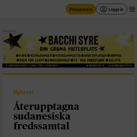
main
content
Prenumerera
Logga in
ANNONS
Nyheter
Återupptagna
sudanesiska
fredssamtal