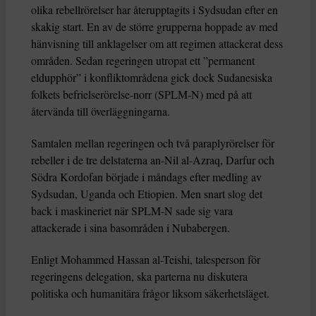
olika rebellrörelser har återupptagits i Sydsudan efter en
skakig start. En av de större grupperna hoppade av med
hänvisning till anklagelser om att regimen attackerat dess
områden. Sedan regeringen utropat ett ”permanent
eldupphör” i konfliktområdena gick dock Sudanesiska
folkets befrielserörelse-norr (SPLM-N) med på att
återvända till överläggningarna.
Samtalen mellan regeringen och två paraplyrörelser för
rebeller i de tre delstaterna an-Nil al-Azraq, Darfur och
Södra Kordofan började i måndags efter medling av
Sydsudan, Uganda och Etiopien. Men snart slog det
back i maskineriet när SPLM-N sade sig vara
attackerade i sina basområden i Nubabergen.
Enligt Mohammed Hassan al-Teishi, talesperson för
regeringens delegation, ska parterna nu diskutera
politiska och humanitära frågor liksom säkerhetsläget.