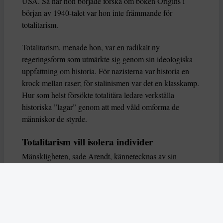
USA. Så när hon började forska om boken Origins i
början av 1940-talet var hon inte främmande för
totalitarism.
Totalitarism, menade hon, var en radikalt ny
regeringsform som utmärkte sig genom sin ideologiska
uppfattning om historia. För nazisterna var historia en
krock mellan raser; för stalinismen var det en klasskamp.
Hur som helst försökte totalitära ledare verkställa
historiska ”lagar” genom att med våld omforma de
människor de styrde.
Totalitarism vill isolera individer
Mänskligheten, sade Arendt, kännetecknas av sin
oändliga variation – ingen person kan någonsin helt
ersätta en annan. Totalitarism syftade till att förstöra
detta. Den isolerade individer, upplöste de band genom
vilka de förenar och stärker varandra, och försökte
utplåna den mänskliga personligheten.