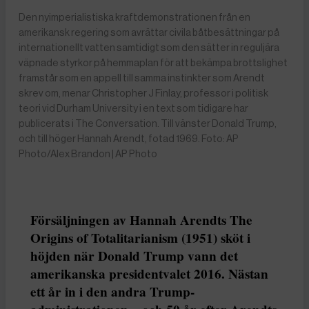
Den nyimperialistiska kraftdemonstrationen från en
amerikansk regering som avrättar civila båtbesättningar på
internationellt vatten samtidigt som den sätter in reguljära
väpnade styrkor på hemmaplan för att bekämpa brottslighet
framstår som en appell till samma instinkter som Arendt
skrev om, menar Christopher J Finlay, professor i politisk
teori vid Durham University i en text som tidigare har
publicerats i The Conversation. Till vänster Donald Trump,
och till höger Hannah Arendt, fotad 1969. Foto: AP
Photo/Alex Brandon | AP Photo
Försäljningen av Hannah Arendts The
Origins of Totalitarianism (1951) sköt i
höjden när Donald Trump vann det
amerikanska presidentvalet 2016. Nästan
ett år in i den andra Trump-