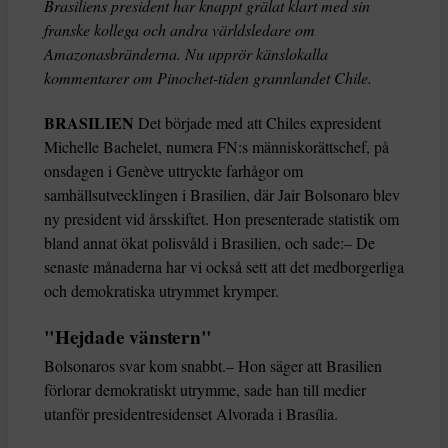
Brasiliens president har knappt grälat klart med sin
franske kollega och andra världsledare om
Amazonasbränderna. Nu upprör känslokalla
kommentarer om Pinochet-tiden grannlandet Chile.
BRASILIEN
Det började med att Chiles expresident
Michelle Bachelet, numera FN:s människorättschef, på
onsdagen i Genève uttryckte farhågor om
samhällsutvecklingen i Brasilien, där Jair Bolsonaro blev
ny president vid årsskiftet. Hon presenterade statistik om
bland annat ökat polisvåld i Brasilien, och sade:– De
senaste månaderna har vi också sett att det medborgerliga
och demokratiska utrymmet krymper.
"Hejdade vänstern"
Bolsonaros svar kom snabbt.– Hon säger att Brasilien
förlorar demokratiskt utrymme, sade han till medier
utanför presidentresidenset Alvorada i Brasília.