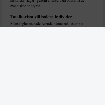
historiska ”lagar” genom att med våld omforma de
människor de styrde.
Totalitarism vill isolera individer
Mänskligheten, sade Arendt, kännetecknas av sin
oändliga variation – ingen person kan någonsin helt
ersätta en annan. Totalitarism syftade till att förstöra
detta. Den isolerade individer, upplöste de band genom
vilka de förenar och stärker varandra, och försökte
utplåna den mänskliga personligheten.
Koncentrationslägrens totala dominans gjorde det genom
att reducera varje fånge till ”en bunt reaktioner som kan
likvideras och ersättas” innan de dödas. Med alla i
slutändan utsatta för detta hot, gjorde totalitarismen den
mänskliga personen som sådan överflödig.
I stället för att sträva efter stabilitet var totalitarismen
alltid en rörelse som ständigt anstiftade förändring. När