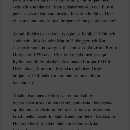
svår och kombinerar historia, statsvetenskap och filosofi
på ett sätt som kan vara mycket förvirrande. Så vad kan
vi, som demokratiska medborgare, vinna på att läsa den?
Arendt föddes i en sekulär tyskjudisk familj år 1906 och
studerade filosofi under Martin Heidegger och Karl
Jaspers innan hon övergick till sionistisk aktivism i Berlin
i början av 1930-talet. Efter en kontakt med gestapo
flydde hon till Frankrike och lämnade Europa 1941 för
USA. Så när hon började forska om boken Origins i
början av 1940-talet var hon inte främmande för
totalitarism.
Totalitarism, menade hon, var en radikalt ny
regeringsform som utmärkte sig genom sin ideologiska
uppfattning om historia. För nazisterna var historia en
krock mellan raser; för stalinismen var det en klasskamp.
Hur som helst försökte totalitära ledare verkställa