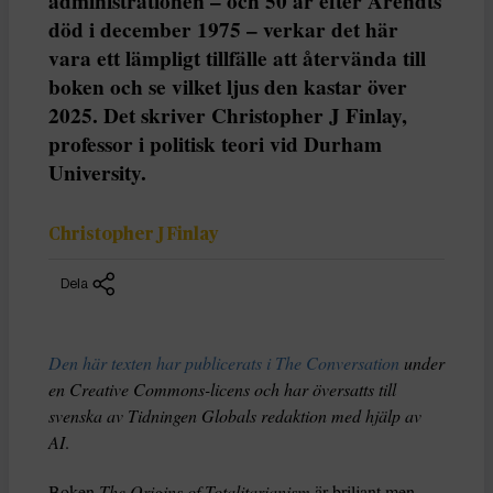
administrationen – och 50 år efter Arendts
död i december 1975 – verkar det här
vara ett lämpligt tillfälle att återvända till
boken och se vilket ljus den kastar över
2025. Det skriver Christopher J Finlay,
professor i politisk teori vid Durham
University.
Christopher J Finlay
Dela
Den här texten har publicerats i The Conversation
under
en Creative Commons-licens och har översatts till
svenska av Tidningen Globals redaktion med hjälp av
AI
.
Boken
The Origins of Totalitarianism
är briljant men