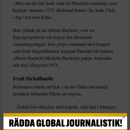
–Men om det inte hade varit för Pinochets manskap, som
hejdade vänstern 1973, däribland hennes far, hade Chile
i dag varit som Kuba.
Han syftade på att Alberto Bachelet, som var
flygvapengeneral och trogen den dåvarande
vänsterregeringen. Han greps i samband med kuppen
som förde högerdiktatorn Augusto Pinochet till makten.
Alberto Bachelet,Michelle Bachelets pappa, torterades
och dog i fängelset 1974.
Svalt förhållande
Bolsonaros hårda ord fick i sin tur Chiles nuvarande
president Sebastián Piñera att reagera.
– Åsikter bör uttryckas med respekt, sade han i Santiago.
– Jag håller inte med om det president Bolsonaro säger
om en tidigare president i Chile, särskilt när det gäller