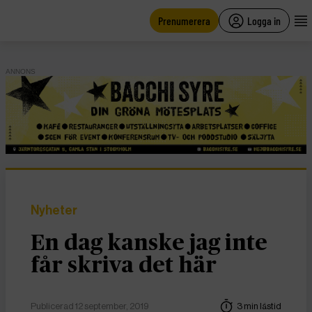
main
content
Prenumerera
Logga in
ANNONS
Nyheter
En dag kanske jag inte
får skriva det här
Publicerad 12 september, 2019
3 min lästid