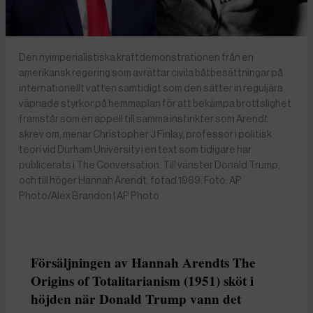
Den nyimperialistiska kraftdemonstrationen från en
amerikansk regering som avrättar civila båtbesättningar på
internationellt vatten samtidigt som den sätter in reguljära
väpnade styrkor på hemmaplan för att bekämpa brottslighet
framstår som en appell till samma instinkter som Arendt
skrev om, menar Christopher J Finlay, professor i politisk
teori vid Durham University i en text som tidigare har
publicerats i The Conversation. Till vänster Donald Trump,
och till höger Hannah Arendt, fotad 1969. Foto: AP
Photo/Alex Brandon | AP Photo
Försäljningen av Hannah Arendts The
Origins of Totalitarianism (1951) sköt i
höjden när Donald Trump vann det