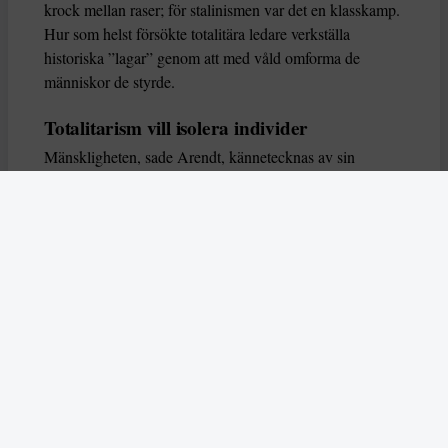
krock mellan raser; för stalinismen var det en klasskamp.
Hur som helst försökte totalitära ledare verkställa
historiska ”lagar” genom att med våld omforma de
människor de styrde.
Totalitarism vill isolera individer
Mänskligheten, sade Arendt, kännetecknas av sin
oändliga variation – ingen person kan någonsin helt
ersätta en annan. Totalitarism syftade till att förstöra
detta. Den isolerade individer, upplöste de band genom
vilka de förenar och stärker varandra, och försökte
utplåna den mänskliga personligheten.
Koncentrationslägrens totala dominans gjorde det genom
att reducera varje fånge till ”en bunt reaktioner som kan
likvideras och ersättas” innan de dödas. Med alla i
slutändan utsatta för detta hot, gjorde totalitarismen den
mänskliga personen som sådan överflödig.