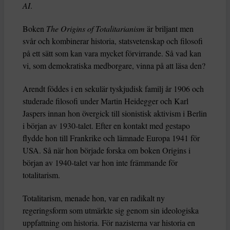
AI
.
Boken
The Origins of Totalitarianism
är briljant men
svår och kombinerar historia, statsvetenskap och filosofi
på ett sätt som kan vara mycket förvirrande. Så vad kan
vi, som demokratiska medborgare, vinna på att läsa den?
Arendt föddes i en sekulär tyskjudisk familj år 1906 och
studerade filosofi under Martin Heidegger och Karl
Jaspers innan hon övergick till sionistisk aktivism i Berlin
i början av 1930-talet. Efter en kontakt med gestapo
flydde hon till Frankrike och lämnade Europa 1941 för
USA. Så när hon började forska om boken Origins i
början av 1940-talet var hon inte främmande för
totalitarism.
Totalitarism, menade hon, var en radikalt ny
regeringsform som utmärkte sig genom sin ideologiska
uppfattning om historia. För nazisterna var historia en