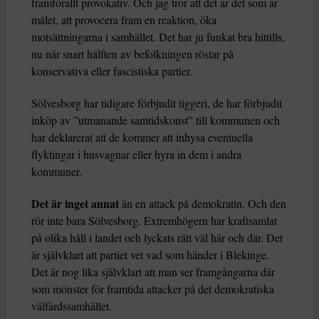
framförallt provokativ. Och jag tror att det är det som är
målet, att provocera fram en reaktion, öka
motsättningarna i samhället. Det har ju funkat bra hittills,
nu när snart hälften av befolkningen röstar på
konservativa eller fascistiska partier.
Sölvesborg har tidigare förbjudit tiggeri, de har förbjudit
inköp av ”utmanande samtidskonst” till kommunen och
har deklarerat att de kommer att inhysa eventuella
flyktingar i husvagnar eller hyra in dem i andra
kommuner.
Det är inget annat
än en attack på demokratin. Och den
rör inte bara Sölvesborg. Extremhögern har kraftsamlat
på olika håll i landet och lyckats rätt väl här och där. Det
är självklart att partiet vet vad som händer i Blekinge.
Det är nog lika självklart att man ser framgångarna där
som mönster för framtida attacker på det demokratiska
välfärdssamhället.