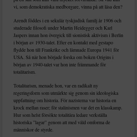
vi, som demokratiska medborgare, vinna på att läsa den?
Arendt föddes i en sekulär tyskjudisk familj år 1906 och
studerade filosofi under Martin Heidegger och Karl
Jaspers innan hon övergick till sionistisk aktivism i Berlin
i början av 1930-talet. Efter en kontakt med gestapo
flydde hon till Frankrike och lämnade Europa 1941 för
USA. Så när hon började forska om boken Origins i
början av 1940-talet var hon inte främmande för
totalitarism.
Totalitarism, menade hon, var en radikalt ny
regeringsform som utmärkte sig genom sin ideologiska
uppfattning om historia. För nazisterna var historia en
krock mellan raser; för stalinismen var det en klasskamp.
Hur som helst försökte totalitära ledare verkställa
historiska ”lagar” genom att med våld omforma de
människor de styrde.