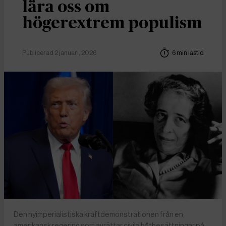
lära oss om
högerextrem populism
Publicerad 2 januari, 2026
6 min lästid
Den nyimperialistiska kraftdemonstrationen från en
amerikansk regering som avrättar civila båtbesättningar på