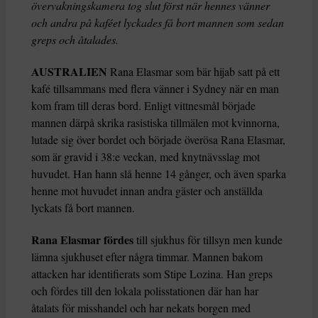
övervakningskamera tog slut först när hennes vänner
och andra på kaféet lyckades få bort mannen som sedan
greps och åtalades.
AUSTRALIEN
Rana Elasmar som bär hijab satt på ett
kafé tillsammans med flera vänner i Sydney när en man
kom fram till deras bord. Enligt vittnesmål började
mannen därpå skrika rasistiska tillmälen mot kvinnorna,
lutade sig över bordet och började överösa Rana Elasmar,
som är gravid i 38:e veckan, med knytnävsslag mot
huvudet. Han hann slå henne 14 gånger, och även sparka
henne mot huvudet innan andra gäster och anställda
lyckats få bort mannen.
Rana Elasmar fördes
till sjukhus för tillsyn men kunde
lämna sjukhuset efter några timmar. Mannen bakom
attacken har identifierats som Stipe Lozina. Han greps
och fördes till den lokala polisstationen där han har
åtalats för misshandel och har nekats borgen med