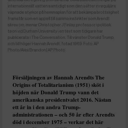
internationellt vatten samtidigt som den sätter in reguljära
väpnade styrkor på hemmaplan för att bekämpa brottslighet
framstår som en appell till samma instinkter som Arendt
skrev om, menar Christopher J Finlay, professor i politisk
teori vid Durham University i en text som tidigare har
publicerats i The Conversation. Till vänster Donald Trump,
och till höger Hannah Arendt, fotad 1969. Foto: AP
Photo/Alex Brandon | AP Photo
Försäljningen av Hannah Arendts The
Origins of Totalitarianism (1951) sköt i
höjden när Donald Trump vann det
amerikanska presidentvalet 2016. Nästan
ett år in i den andra Trump-
administrationen – och 50 år efter Arendts
död i december 1975 – verkar det här