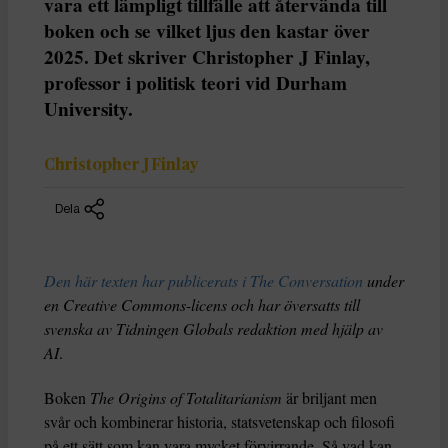
vara ett lämpligt tillfälle att återvända till
boken och se vilket ljus den kastar över
2025. Det skriver Christopher J Finlay,
professor i politisk teori vid Durham
University.
Christopher J Finlay
Dela
Den här texten har publicerats i The Conversation
under
en Creative Commons-licens och har översatts till
svenska av Tidningen Globals redaktion med hjälp av
AI
.
Boken
The Origins of Totalitarianism
är briljant men
svår och kombinerar historia, statsvetenskap och filosofi
på ett sätt som kan vara mycket förvirrande. Så vad kan