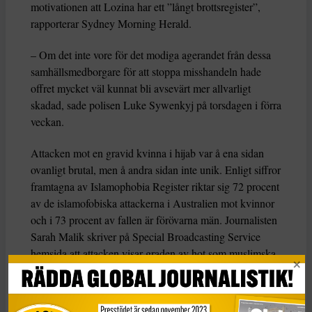
motivationen att Lozina har ett ”långt brottsregister”,
rapporterar Sydney Morning Herald.
– Om det inte vore för det modiga agerandet från dessa
samhällsmedborgare för att stoppa misshandeln hade
offret mycket väl kunnat bli avsevärt mer allvarligt
skadad, sade polisen Luke Sywenkyj på torsdagen i förra
veckan.
Attacken mot en gravid kvinna i hijab var å ena sidan
ovanligt brutal, men å andra sidan inte unik. Enligt siffror
framtagna av Islamophobia Register riktar sig 72 procent
av de islamofobiska attackerna i Australien mot kvinnor
och i 73 procent av fallen är förövarna män. Journalisten
Sarah Malik skriver på Special Broadcasting Service
hemsida att attacken visar graden av hot som muslimska
kvinnor måste hantera.
”Föreställ er att
vara kvinna och inte kunna dricka