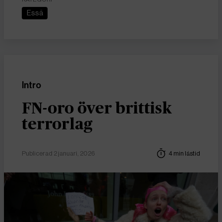
Essä
Intro
FN-oro över brittisk
terrorlag
Publicerad 2 januari, 2026
4 min lästid