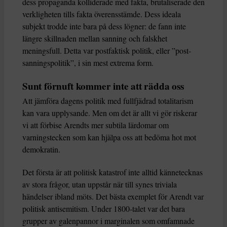
dess propaganda kolliderade med fakta, brutaliserade den
verkligheten tills fakta överensstämde. Dess ideala
subjekt trodde inte bara på dess lögner: de fann inte
längre skillnaden mellan sanning och falskhet
meningsfull. Detta var postfaktisk politik, eller ”post-
sanningspolitik”, i sin mest extrema form.
Sunt förnuft kommer inte att rädda oss
Att jämföra dagens politik med fullfjädrad totalitarism
kan vara upplysande. Men om det är allt vi gör riskerar
vi att förbise Arendts mer subtila lärdomar om
varningstecken som kan hjälpa oss att bedöma hot mot
demokratin.
Det första är att politisk katastrof inte alltid kännetecknas
av stora frågor, utan uppstår när till synes triviala
händelser ibland möts. Det bästa exemplet för Arendt var
politisk antisemitism. Under 1800-talet var det bara
grupper av galenpannor i marginalen som omfamnade