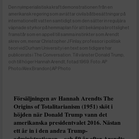
Den nyimperialistiska kraftdemonstrationen från en
amerikansk regering som avrättar civila båtbesättningar på
internationellt vatten samtidigt som den sätter in reguljära
väpnade styrkor på hemmaplan för att bekämpa brottslighet
framstår som en appell till samma instinkter som Arendt
skrev om, menar Christopher J Finlay, professor i politisk
teori vid Durham University i en text som tidigare har
publicerats i The Conversation. Till vänster Donald Trump,
och till höger Hannah Arendt, fotad 1969. Foto: AP
Photo/Alex Brandon | AP Photo
Försäljningen av Hannah Arendts The
Origins of Totalitarianism (1951) sköt i
höjden när Donald Trump vann det
amerikanska presidentvalet 2016. Nästan
ett år in i den andra Trump-
administrationen – och 50 år efter Arendts