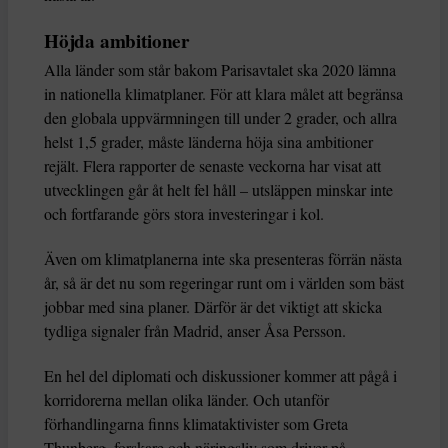
Höjda ambitioner
Alla länder som står bakom Parisavtalet ska 2020 lämna
in nationella klimatplaner. För att klara målet att begränsa
den globala uppvärmningen till under 2 grader, och allra
helst 1,5 grader, måste länderna höja sina ambitioner
rejält. Flera rapporter de senaste veckorna har visat att
utvecklingen går åt helt fel håll – utsläppen minskar inte
och fortfarande görs stora investeringar i kol.
Även om klimatplanerna inte ska presenteras förrän nästa
år, så är det nu som regeringar runt om i världen som bäst
jobbar med sina planer. Därför är det viktigt att skicka
tydliga signaler från Madrid, anser Åsa Persson.
En hel del diplomati och diskussioner kommer att pågå i
korridorerna mellan olika länder. Och utanför
förhandlingarna finns klimataktivister som Greta
Thunberg, forskare och näringsliv som driver på.