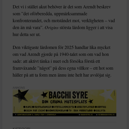
Det vi i stället akut behöver är det som Arendt beskrev
som ”det oförberedda, uppmärksammade
konfronterandet, och motståndet mot, verkligheten – vad
den än må vara”.
Origins
största lärdom ligger i att visa
hur detta ser ut.
Den viktigaste lärdomen för 2025 handlar lika mycket
om vad Arendt gjorde på 1940-talet som om vad hon
sade: att aktivt tänka i nuet och försöka förstå ett
framväxande ”något” på dess egna villkor – ett hot som
håller på att ta form men ännu inte helt har avslöjat sig.
ANNONS
KATEGORI