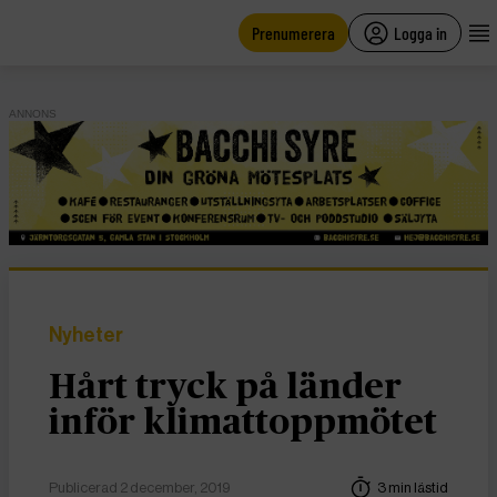
main
content
Prenumerera
Logga in
ANNONS
Nyheter
Hårt tryck på länder
inför klimattoppmötet
Publicerad 2 december, 2019
3 min lästid