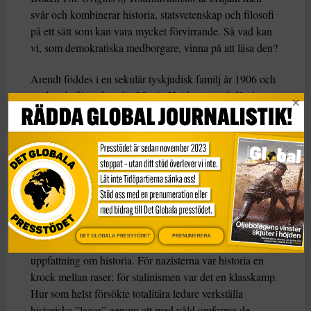
svår och kombinerar historia, statsvetenskap och filosofi
på ett sätt som kan vara mycket förvirrande. Så vad kan
vi, som demokratiska medborgare, vinna på att läsa den?
Arendt föddes i en sekulär tyskjudisk familj år 1906 och
studerade filosofi under Martin Heidegger och Karl
Jaspers innan hon övergick till sionistisk aktivism i Berlin
i början av 1930-talet. Efter en kontakt med gestapo
flydde hon till Frankrike och lämnade Europa 1941 för
USA. Så när hon började forska om boken Origins i
början av 1940-talet var hon inte främmande för
totalitarism.
Totalitarism, menade hon, var en radikalt ny
DET GLOBALA PRESSTÖDET
PRENUMERERA
regeringsform som utmärkte sig genom sin ideologiska
uppfattning om historia. För nazisterna var historia en
krock mellan raser; för stalinismen var det en klasskamp.
Hur som helst försökte totalitära ledare verkställa
historiska ”lagar” genom att med våld omforma de