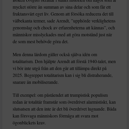
mycket större än summan av sina delar och som får ett
fruktansvärt eget liv. Genom att försöka reducera det till
välbekanta termer, sade Arendt, ”upphörde verklighetens
genomslag och chock av erfarenheterna att kännas”, och
människor misslyckades med att göra motstånd just när
de som mest behövde göra det.
Men denna lärdom gäller också själva idén om
totalitarism. Den hjälpte Arendt att förstå 1940-talet, men
vi bör inte utgå från att den går att tillämpa direkt på
2025. Begreppet totalitarism kan i sig bli distraherande,
snarare än mobiliserande.
Till exempel: om påståendet att trumpistisk populism
redan är totalitär framstår som överdrivet alarmistiskt, kan
slutsatsen att den inte är det bli överdrivet lugnande. Båda
kan försvaga människors förmåga att svara mot
ögonblickets krav.