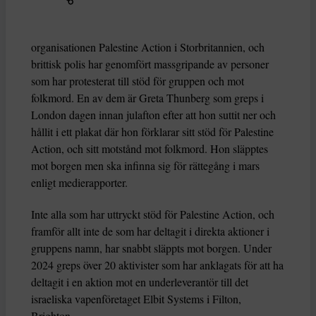
organisationen Palestine Action i Storbritannien, och
brittisk polis har genomfört massgripande av personer
som har protesterat till stöd för gruppen och mot
folkmord. En av dem är Greta Thunberg som greps i
London dagen innan julafton efter att hon suttit ner och
hållit i ett plakat där hon förklarar sitt stöd för Palestine
Action, och sitt motstånd mot folkmord. Hon släpptes
mot borgen men ska infinna sig för rättegång i mars
enligt medierapporter.
Inte alla som har uttryckt stöd för Palestine Action, och
framför allt inte de som har deltagit i direkta aktioner i
gruppens namn, har snabbt släppts mot borgen. Under
2024 greps över 20 aktivister som har anklagats för att ha
deltagit i en aktion mot en underleverantör till det
israeliska vapenföretaget Elbit Systems i Filton,
Brighton.