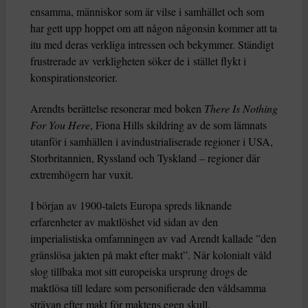
ensamma, människor som är vilse i samhället och som
har gett upp hoppet om att någon någonsin kommer att ta
itu med deras verkliga intressen och bekymmer. Ständigt
frustrerade av verkligheten söker de i stället flykt i
konspirationsteorier.
Arendts berättelse resonerar med boken
There Is Nothing
For You Here
, Fiona Hills skildring av de som lämnats
utanför i samhällen i avindustrialiserade regioner i USA,
Storbritannien, Ryssland och Tyskland – regioner där
extremhögern har vuxit.
I början av 1900-talets Europa spreds liknande
erfarenheter av maktlöshet vid sidan av den
imperialistiska omfamningen av vad Arendt kallade ”den
gränslösa jakten på makt efter makt”. När kolonialt våld
slog tillbaka mot sitt europeiska ursprung drogs de
maktlösa till ledare som personifierade den våldsamma
strävan efter makt för maktens egen skull.