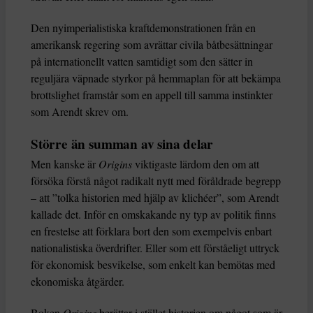
Den nyimperialistiska kraftdemonstrationen från en
amerikansk regering som avrättar civila båtbesättningar
på internationellt vatten samtidigt som den sätter in
reguljära väpnade styrkor på hemmaplan för att bekämpa
brottslighet framstår som en appell till samma instinkter
som Arendt skrev om.
Större än summan av sina delar
Men kanske är
Origins
viktigaste lärdom den om att
försöka förstå något radikalt nytt med föråldrade begrepp
– att ”tolka historien med hjälp av klichéer”, som Arendt
kallade det. Inför en omskakande ny typ av politik finns
en frestelse att förklara bort den som exempelvis enbart
nationalistiska överdrifter. Eller som ett förståeligt uttryck
för ekonomisk besvikelse, som enkelt kan bemötas med
ekonomiska åtgärder.
Boken
Origins
berättar i stället historien om något som är