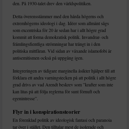
den. På 1930-talet drev den världspolitiken.
Detta överensstämmer med den hårda högerns och
extremhögerns ideologi i dag. Idéer som allmänt sågs
som excentriska för 20 år sedan har i allt högre grad
kommit att forma demokratisk politik. Invandrar- och
främlingsfientliga strömningar har trängt in i den
politiska mittfåran. Vid sidan av växande islamofobi är
antisemitismen också på uppgång igen.
Integreringen av tidigare marginella åsikter hjälper till att
förklara ett andra varningstecken på att politik i allt högre
grad drivs av vad Arendt beskrev som ”krafter som inte
kan litas på att följa reglerna för sunt förnuft och
egenintresse”.
Flyr in i konspirationsteorier
En förenklad politik av ideologisk fantasi och paranoia
tar över i stället. Den tilltalar mest de isolerade och