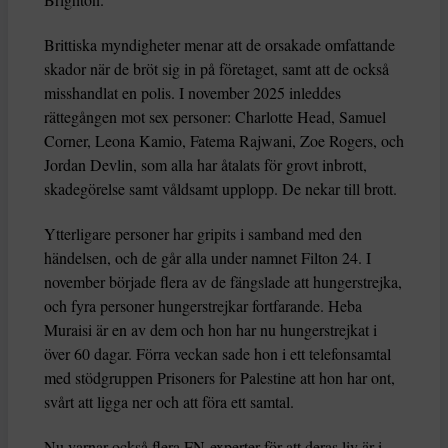
Brittiska myndigheter menar att de orsakade omfattande
skador när de bröt sig in på företaget, samt att de också
misshandlat en polis. I november 2025 inleddes
rättegången mot sex personer: Charlotte Head, Samuel
Corner, Leona Kamio, Fatema Rajwani, Zoe Rogers, och
Jordan Devlin, som alla har åtalats för grovt inbrott,
skadegörelse samt våldsamt upplopp. De nekar till brott.
Ytterligare personer har gripits i samband med den
händelsen, och de går alla under namnet Filton 24. I
november började flera av de fängslade att hungerstrejka,
och fyra personer hungerstrejkar fortfarande. Heba
Muraisi är en av dem och hon har nu hungerstrejkat i
över 60 dagar. Förra veckan sade hon i ett telefonsamtal
med stödgruppen Prisoners for Palestine att hon har ont,
svårt att ligga ner och att föra ett samtal.
Nu varnar också flera FN-experter för att deras liv är i