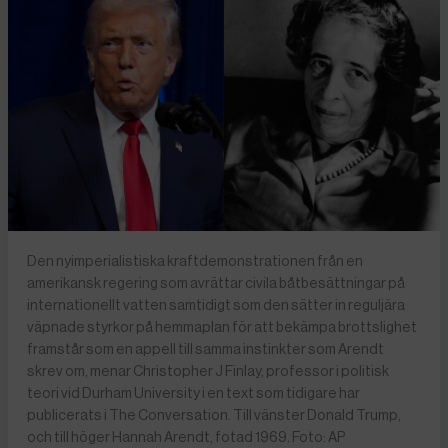
Den nyimperialistiska kraftdemonstrationen från en
amerikansk regering som avrättar civila båtbesättningar på
internationellt vatten samtidigt som den sätter in reguljära
väpnade styrkor på hemmaplan för att bekämpa brottslighet
framstår som en appell till samma instinkter som Arendt
skrev om, menar Christopher J Finlay, professor i politisk
teori vid Durham University i en text som tidigare har
publicerats i The Conversation. Till vänster Donald Trump,
och till höger Hannah Arendt, fotad 1969. Foto: AP