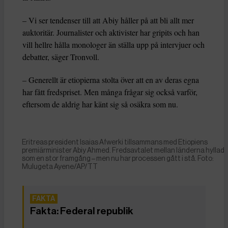
– Vi ser tendenser till att Abiy håller på att bli allt mer
auktoritär. Journalister och aktivister har gripits och han
vill hellre hålla monologer än ställa upp på intervjuer och
debatter, säger Tronvoll.
– Generellt är etiopierna stolta över att en av deras egna
har fått fredspriset. Men många frågar sig också varför,
eftersom de aldrig har känt sig så osäkra som nu.
Eritreas president Isaias Afwerki tillsammans med Etiopiens
premiärminister Abiy Ahmed. Fredsavtalet mellan länderna hyllad
som en stor framgång – men nu har processen gått i stå. Foto:
Mulugeta Ayene/AP/TT
Fakta: Federal republik