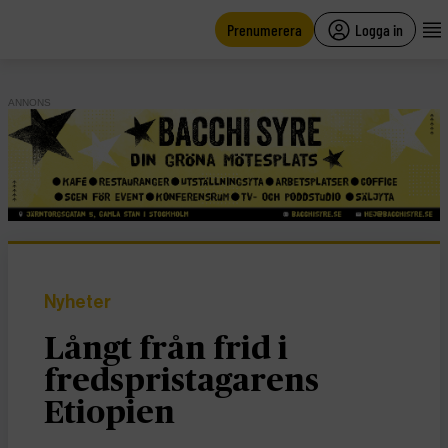
main
content
Prenumerera
Logga in
ANNONS
Nyheter
Långt från frid i
fredspristagarens
Etiopien