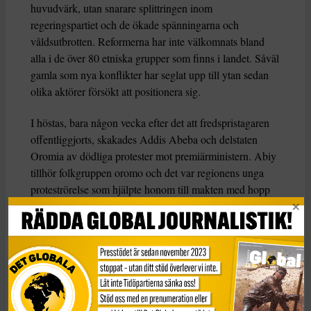
huvudvärk, utan snarare splittringen inom
regeringspartiet och de ökade spänningarna och
våldsutbrotten. Reformerna har inte välkomnats bland
alla i de över 80 etniska grupper som finns i landet. Såväl
gamla som nya konflikter har seglat upp till ytan sedan
olika aktörer försökt att positionera sig.
I höstas, bara någon vecka efter det att fredspristagaren
offentliggjorts, skakades Addis Abeba och delstaten
Oromia av dödliga protester mot premiärministern. Abiy
tillhör folkgruppen oromo och det var regionens unga
proteströrelse som hjälpte honom till makten med hopp
om ökat politiskt inflytande. Men som premiärminister
har Abiy i stället lyft fram vikten av enighet, ett budskap
som inte gått hem på hans politiska hemmaplan.
– De allra flesta politiska aktörer i Etiopien vill skydda
det etniskt federala systemet. Men plötsligt började Abiy
prata om att förändra det, vilket innebär att han har