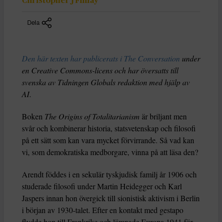
Christopher J Finlay
Dela
Den här texten har publicerats i The Conversation
under
en Creative Commons-licens och har översatts till
svenska av Tidningen Globals redaktion med hjälp av
AI
.
Boken
The Origins of Totalitarianism
är briljant men
svår och kombinerar historia, statsvetenskap och filosofi
på ett sätt som kan vara mycket förvirrande. Så vad kan
vi, som demokratiska medborgare, vinna på att läsa den?
Arendt föddes i en sekulär tyskjudisk familj år 1906 och
studerade filosofi under Martin Heidegger och Karl
Jaspers innan hon övergick till sionistisk aktivism i Berlin
i början av 1930-talet. Efter en kontakt med gestapo
flydde hon till Frankrike och lämnade Europa 1941 för