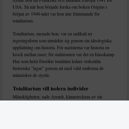
USA. Så när hon började forska om boken Origins i
början av 1940-talet var hon inte främmande för
totalitarism.
Totalitarism, menade hon, var en radikalt ny
regeringsform som utmärkte sig genom sin ideologiska
uppfattning om historia. För nazisterna var historia en
krock mellan raser; för stalinismen var det en klasskamp.
Hur som helst försökte totalitära ledare verkställa
historiska ”lagar” genom att med våld omforma de
människor de styrde.
Totalitarism vill isolera individer
Mänskligheten, sade Arendt, kännetecknas av sin
oändliga variation – ingen person kan någonsin helt
ersätta en annan. Totalitarism syftade till att förstöra
detta. Den isolerade individer, upplöste de band genom
vilka de förenar och stärker varandra, och försökte