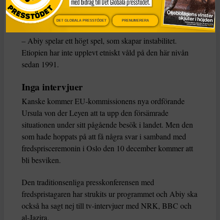
förlorat stöd och grävt sin egen politiska grav, säger
Tronvoll.
DET GLOBALA PRESSTÖDET
PRENUMERERA
– Abiy spelar ett högt spel, som skapar instabilitet.
Etiopien har inte upplevt etniskt våld på den här nivån
sedan 1991.
Inga intervjuer
Kanske kommer EU-kommissionens nya ordförande
Ursula von der Leyen att ta upp den försämrade
situationen under sitt pågående besök i landet. Men den
som hade hoppats på att få några svar i samband med
fredsprisceremonin i Oslo den 10 december kommer att
bli besviken.
Den traditionsenliga presskonferensen med
fredspristagaren har strukits ur programmet och Abiy ska
också ha sagt nej till tv-intervjuer med NRK, BBC och
al-Jazira.