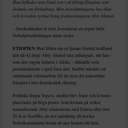
Han hyllades som Guds son i ett febrigt Etiopien som
drömde om förändring. Men motsättningarna har ökat
och lovorden tystnat kring fredspristagaren Abiy Ahmed.
– Smekmånaden är över, konstaterar en expert inför
Nobelprisutdelningen nästa vecka.
ETIOPIEN
Med löften om en ljusare framtid trollband
den då 42-årige Abiy Ahmed sina anhängare, när han –
som den yngste ledaren i Afrika – tillträdde som
premiärminister i april förra året. Snabbt inleddes ett
omfattande reformarbete för att styra det auktoritära
Etiopien i mer demokratisk riktning.
Politiska fångar frigavs, medier blev friare och kvinnor
placerades på höga poster. Som kronan på verket
normaliserade Abiy relationerna med Eritrea efter över
20 år av konflikt, en stor anledning till norska
Nobelkommitténs beslut att utse honom till årets