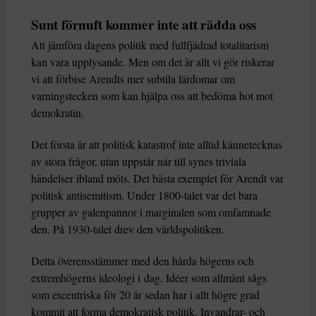
Sunt förnuft kommer inte att rädda oss
Att jämföra dagens politik med fullfjädrad totalitarism
kan vara upplysande. Men om det är allt vi gör riskerar
vi att förbise Arendts mer subtila lärdomar om
varningstecken som kan hjälpa oss att bedöma hot mot
demokratin.
Det första är att politisk katastrof inte alltid kännetecknas
av stora frågor, utan uppstår när till synes triviala
händelser ibland möts. Det bästa exemplet för Arendt var
politisk antisemitism. Under 1800-talet var det bara
grupper av galenpannor i marginalen som omfamnade
den. På 1930-talet drev den världspolitiken.
Detta överensstämmer med den hårda högerns och
extremhögerns ideologi i dag. Idéer som allmänt sågs
som excentriska för 20 år sedan har i allt högre grad
kommit att forma demokratisk politik. Invandrar- och