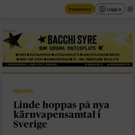
main
content
Prenumerera
Logga in
ANNONS
Nyheter
Linde hoppas på nya
kärnvapensamtal i
Sverige