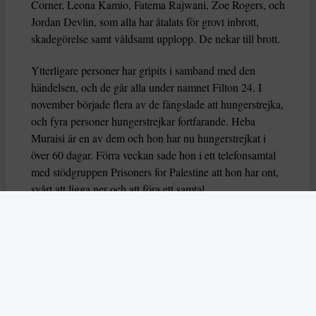
Corner, Leona Kamio, Fatema Rajwani, Zoe Rogers, och
Jordan Devlin, som alla har åtalats för grovt inbrott,
skadegörelse samt våldsamt upplopp. De nekar till brott.
Ytterligare personer har gripits i samband med den
händelsen, och de går alla under namnet Filton 24. I
november började flera av de fängslade att hungerstrejka,
och fyra personer hungerstrejkar fortfarande. Heba
Muraisi är en av dem och hon har nu hungerstrejkat i
över 60 dagar. Förra veckan sade hon i ett telefonsamtal
med stödgruppen Prisoners for Palestine att hon har ont,
svårt att ligga ner och att föra ett samtal.
Nu varnar också flera FN-experter för att deras liv är i
fara, genom organsvikt eller hjärtarytmi riskerar de att dö
eller allvarligt skadas. Experterna uttrycker också oro
över hur deras grundläggande rättigheter har behandlas
av brittiska myndigheter.