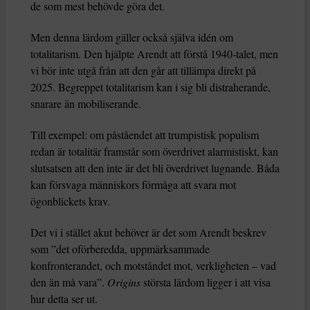
de som mest behövde göra det.
Men denna lärdom gäller också själva idén om
totalitarism. Den hjälpte Arendt att förstå 1940-talet, men
vi bör inte utgå från att den går att tillämpa direkt på
2025. Begreppet totalitarism kan i sig bli distraherande,
snarare än mobiliserande.
Till exempel: om påståendet att trumpistisk populism
redan är totalitär framstår som överdrivet alarmistiskt, kan
slutsatsen att den inte är det bli överdrivet lugnande. Båda
kan försvaga människors förmåga att svara mot
ögonblickets krav.
Det vi i stället akut behöver är det som Arendt beskrev
som ”det oförberedda, uppmärksammade
konfronterandet, och motståndet mot, verkligheten – vad
den än må vara”.
Origins
största lärdom ligger i att visa
hur detta ser ut.