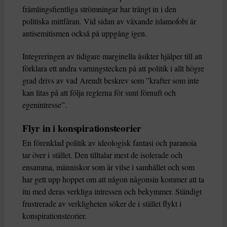
främlingsfientliga strömningar har trängt in i den
politiska mittfåran. Vid sidan av växande islamofobi är
antisemitismen också på uppgång igen.
Integreringen av tidigare marginella åsikter hjälper till att
förklara ett andra varningstecken på att politik i allt högre
grad drivs av vad Arendt beskrev som ”krafter som inte
kan litas på att följa reglerna för sunt förnuft och
egenintresse”.
Flyr in i konspirationsteorier
En förenklad politik av ideologisk fantasi och paranoia
tar över i stället. Den tilltalar mest de isolerade och
ensamma, människor som är vilse i samhället och som
har gett upp hoppet om att någon någonsin kommer att ta
itu med deras verkliga intressen och bekymmer. Ständigt
frustrerade av verkligheten söker de i stället flykt i
konspirationsteorier.