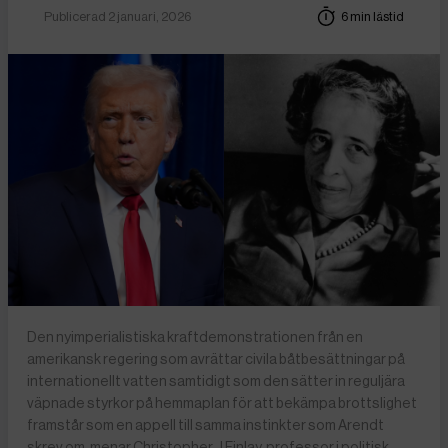
Publicerad 2 januari, 2026
6 min lästid
Den nyimperialistiska kraftdemonstrationen från en
amerikansk regering som avrättar civila båtbesättningar på
internationellt vatten samtidigt som den sätter in reguljära
väpnade styrkor på hemmaplan för att bekämpa brottslighet
framstår som en appell till samma instinkter som Arendt
skrev om, menar Christopher J Finlay, professor i politisk