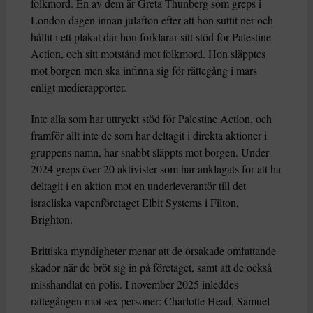
folkmord. En av dem är Greta Thunberg som greps i
London dagen innan julafton efter att hon suttit ner och
hållit i ett plakat där hon förklarar sitt stöd för Palestine
Action, och sitt motstånd mot folkmord. Hon släpptes
mot borgen men ska infinna sig för rättegång i mars
enligt medierapporter.
Inte alla som har uttryckt stöd för Palestine Action, och
framför allt inte de som har deltagit i direkta aktioner i
gruppens namn, har snabbt släppts mot borgen. Under
2024 greps över 20 aktivister som har anklagats för att ha
deltagit i en aktion mot en underleverantör till det
israeliska vapenföretaget Elbit Systems i Filton,
Brighton.
Brittiska myndigheter menar att de orsakade omfattande
skador när de bröt sig in på företaget, samt att de också
misshandlat en polis. I november 2025 inleddes
rättegången mot sex personer: Charlotte Head, Samuel