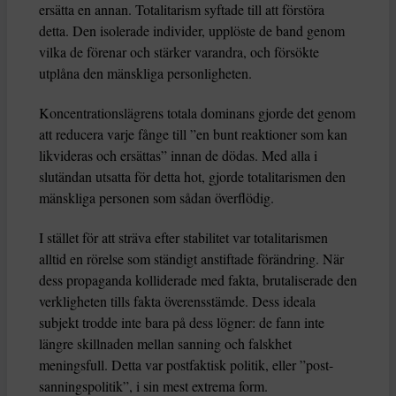
ersätta en annan. Totalitarism syftade till att förstöra
detta. Den isolerade individer, upplöste de band genom
vilka de förenar och stärker varandra, och försökte
utplåna den mänskliga personligheten.
Koncentrationslägrens totala dominans gjorde det genom
att reducera varje fånge till ”en bunt reaktioner som kan
likvideras och ersättas” innan de dödas. Med alla i
slutändan utsatta för detta hot, gjorde totalitarismen den
mänskliga personen som sådan överflödig.
I stället för att sträva efter stabilitet var totalitarismen
alltid en rörelse som ständigt anstiftade förändring. När
dess propaganda kolliderade med fakta, brutaliserade den
verkligheten tills fakta överensstämde. Dess ideala
subjekt trodde inte bara på dess lögner: de fann inte
längre skillnaden mellan sanning och falskhet
meningsfull. Detta var postfaktisk politik, eller ”post-
sanningspolitik”, i sin mest extrema form.