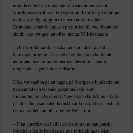
erbjuda ett treårigt undantag från sanktionerna mot
Nordkoreas textil- och kolexport om Kim Jong-Un börjar
nedrusta, enligt uppgifter i amerikanska medier.
Erbjudandet står knappast i proportion till vad diktaturen
skulle vara tvungen att offra, menar FOI-forskaren:
– Om Nordkorea ska släcka ner stora delar av sitt
kärnvapenprogram så är det någonting som tar tid att
återuppta, medan sanktioner kan återinföras ganska
omgående, säger Jerker Hellström.
USA var snabba på att nappa på Sveriges erbjudande om
nya samtal och tackade ja samma kväll som
förhandlingarna havererat. Något som skulle kunna tyda
på att Lidingösamtalen faktiskt var konstruktiva – och att
det nya mötet kan bli av, enligt Hellström.
– Från amerikanskt håll låter det som om man ganska
förbehållslöst är beredda på nya förhandlingar. Man