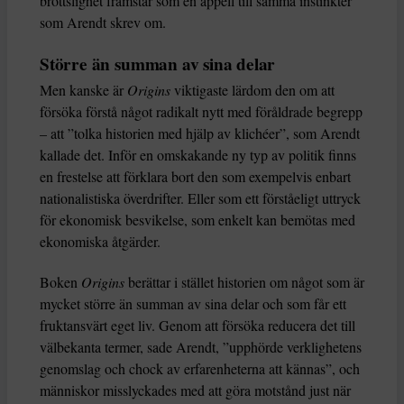
brottslighet framstår som en appell till samma instinkter
som Arendt skrev om.
Större än summan av sina delar
Men kanske är
Origins
viktigaste lärdom den om att
försöka förstå något radikalt nytt med föråldrade begrepp
– att ”tolka historien med hjälp av klichéer”, som Arendt
kallade det. Inför en omskakande ny typ av politik finns
en frestelse att förklara bort den som exempelvis enbart
nationalistiska överdrifter. Eller som ett förståeligt uttryck
för ekonomisk besvikelse, som enkelt kan bemötas med
ekonomiska åtgärder.
Boken
Origins
berättar i stället historien om något som är
mycket större än summan av sina delar och som får ett
fruktansvärt eget liv. Genom att försöka reducera det till
välbekanta termer, sade Arendt, ”upphörde verklighetens
genomslag och chock av erfarenheterna att kännas”, och
människor misslyckades med att göra motstånd just när