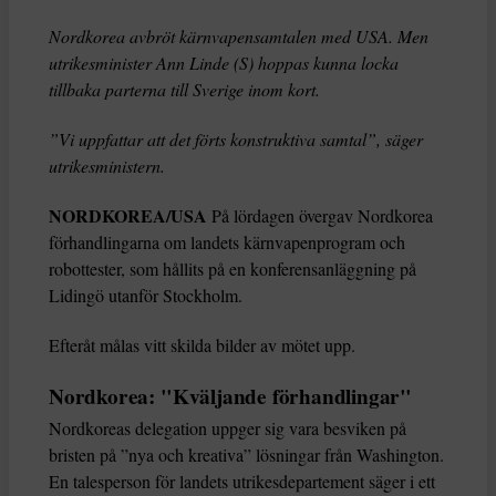
Nordkorea avbröt kärnvapensamtalen med USA. Men
utrikesminister Ann Linde (S) hoppas kunna locka
tillbaka parterna till Sverige inom kort.
”Vi uppfattar att det förts konstruktiva samtal”, säger
utrikesministern.
NORDKOREA/USA
På lördagen övergav Nordkorea
förhandlingarna om landets kärnvapenprogram och
robottester, som hållits på en konferensanläggning på
Lidingö utanför Stockholm.
Efteråt målas vitt skilda bilder av mötet upp.
Nordkorea: "Kväljande förhandlingar"
Nordkoreas delegation uppger sig vara besviken på
bristen på ”nya och kreativa” lösningar från Washington.
En talesperson för landets utrikesdepartement säger i ett