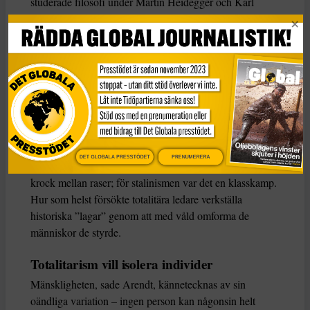
studerade filosofi under Martin Heidegger och Karl
Jaspers innan hon övergick till sionistisk aktivism i Berlin
i början av 1930-talet. Efter en kontakt med gestapo
flydde hon till Frankrike och lämnade Europa 1941 för
USA. Så när hon började forska om boken Origins i
början av 1940-talet var hon inte främmande för
totalitarism.
Totalitarism, menade hon, var en radikalt ny
regeringsform som utmärkte sig genom sin ideologiska
DET GLOBALA PRESSTÖDET
PRENUMERERA
uppfattning om historia. För nazisterna var historia en
krock mellan raser; för stalinismen var det en klasskamp.
Hur som helst försökte totalitära ledare verkställa
historiska ”lagar” genom att med våld omforma de
människor de styrde.
Totalitarism vill isolera individer
Mänskligheten, sade Arendt, kännetecknas av sin
oändliga variation – ingen person kan någonsin helt