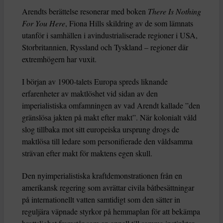
Arendts berättelse resonerar med boken
There Is Nothing
For You Here
, Fiona Hills skildring av de som lämnats
utanför i samhällen i avindustrialiserade regioner i USA,
Storbritannien, Ryssland och Tyskland – regioner där
extremhögern har vuxit.
I början av 1900-talets Europa spreds liknande
erfarenheter av maktlöshet vid sidan av den
imperialistiska omfamningen av vad Arendt kallade ”den
gränslösa jakten på makt efter makt”. När kolonialt våld
slog tillbaka mot sitt europeiska ursprung drogs de
maktlösa till ledare som personifierade den våldsamma
strävan efter makt för maktens egen skull.
Den nyimperialistiska kraftdemonstrationen från en
amerikansk regering som avrättar civila båtbesättningar
på internationellt vatten samtidigt som den sätter in
reguljära väpnade styrkor på hemmaplan för att bekämpa