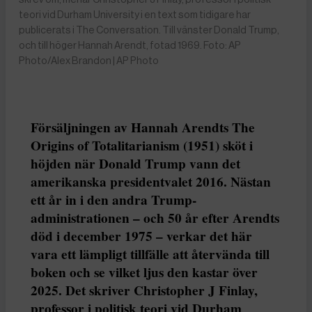
teori vid Durham University i en text som tidigare har
publicerats i The Conversation. Till vänster Donald Trump,
och till höger Hannah Arendt, fotad 1969. Foto: AP
Photo/Alex Brandon | AP Photo
Försäljningen av Hannah Arendts The
Origins of Totalitarianism (1951) sköt i
höjden när Donald Trump vann det
amerikanska presidentvalet 2016. Nästan
ett år in i den andra Trump-
administrationen – och 50 år efter Arendts
död i december 1975 – verkar det här
vara ett lämpligt tillfälle att återvända till
boken och se vilket ljus den kastar över
2025. Det skriver Christopher J Finlay,
professor i politisk teori vid Durham