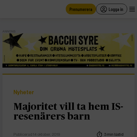
main
content
Prenumerera
Logga in
ANNONS
Nyheter
Majoritet vill ta hem IS-
resenärers barn
Publicerad 14 oktober, 2019
3 min lästid