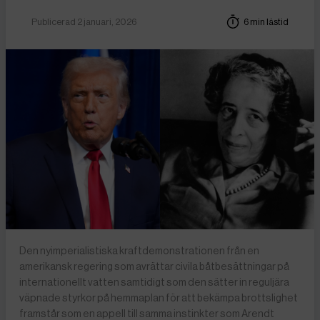
Publicerad 2 januari, 2026
6 min lästid
Den nyimperialistiska kraftdemonstrationen från en
amerikansk regering som avrättar civila båtbesättningar på
internationellt vatten samtidigt som den sätter in reguljära
väpnade styrkor på hemmaplan för att bekämpa brottslighet
framstår som en appell till samma instinkter som Arendt