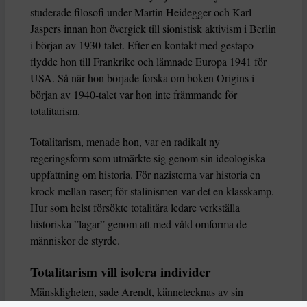
studerade filosofi under Martin Heidegger och Karl
Jaspers innan hon övergick till sionistisk aktivism i Berlin
i början av 1930-talet. Efter en kontakt med gestapo
flydde hon till Frankrike och lämnade Europa 1941 för
USA. Så när hon började forska om boken Origins i
början av 1940-talet var hon inte främmande för
totalitarism.
Totalitarism, menade hon, var en radikalt ny
regeringsform som utmärkte sig genom sin ideologiska
uppfattning om historia. För nazisterna var historia en
krock mellan raser; för stalinismen var det en klasskamp.
Hur som helst försökte totalitära ledare verkställa
historiska ”lagar” genom att med våld omforma de
människor de styrde.
Totalitarism vill isolera individer
Mänskligheten, sade Arendt, kännetecknas av sin