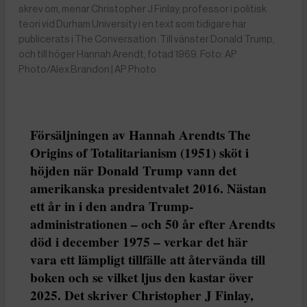
skrev om, menar Christopher J Finlay, professor i politisk
teori vid Durham University i en text som tidigare har
publicerats i The Conversation. Till vänster Donald Trump,
och till höger Hannah Arendt, fotad 1969. Foto: AP
Photo/Alex Brandon | AP Photo
Försäljningen av Hannah Arendts The
Origins of Totalitarianism (1951) sköt i
höjden när Donald Trump vann det
amerikanska presidentvalet 2016. Nästan
ett år in i den andra Trump-
administrationen – och 50 år efter Arendts
död i december 1975 – verkar det här
vara ett lämpligt tillfälle att återvända till
boken och se vilket ljus den kastar över
2025. Det skriver Christopher J Finlay,