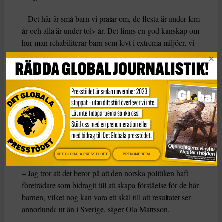
– Det här är små barn vi pratar om, de flesta är under fem
år och alla är under tolv år. Det finns en god kunskap om
hur man rehabiliterar barn som levt i extrema miljöer, vi
vet att det exempelvis går att integrera barnsoldater, säger
Ola Mattsson.
Kritiserar debatt
Mattsson pekar på en polarisering i det svenska samhället
som påverkar opinionen. Han tycker även att debatten
om barnen oupplyst. I Norge där det genomförts en
liknande undersökning vill två tredjedelar ta hem de
norska barnen.
DET GLOBALA PRESSTÖDET
PRENUMERERA
– Jag tror att det beror på att den norska politiken haft
företrädare som bidragit till att skapa förståelse för de här
barnen, vilket nog kan vara ett skäl till att resultatet ser
annorlunda ut än i Sverige, säger Ola Mattsson.