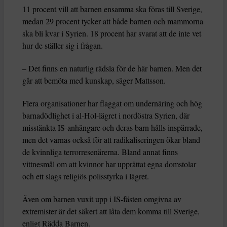
11 procent vill att barnen ensamma ska föras till Sverige,
medan 29 procent tycker att både barnen och mammorna
ska bli kvar i Syrien. 18 procent har svarat att de inte vet
hur de ställer sig i frågan.
– Det finns en naturlig rädsla för de här barnen. Men det
går att bemöta med kunskap, säger Mattsson.
Flera organisationer har flaggat om undernäring och hög
barnadödlighet i al-Hol-lägret i nordöstra Syrien, där
misstänkta IS-anhängare och deras barn hålls inspärrade,
men det varnas också för att radikaliseringen ökar bland
de kvinnliga terrorresenärerna. Bland annat finns
vittnesmål om att kvinnor har upprättat egna domstolar
och ett slags religiös polisstyrka i lägret.
Även om barnen vuxit upp i IS-fästen omgivna av
extremister är det säkert att låta dem komma till Sverige,
enligt Rädda Barnen.