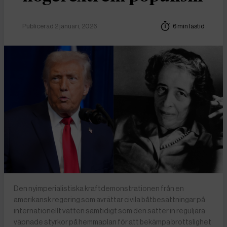
Publicerad 2 januari, 2026
6 min lästid
Den nyimperialistiska kraftdemonstrationen från en
amerikansk regering som avrättar civila båtbesättningar på
internationellt vatten samtidigt som den sätter in reguljära
väpnade styrkor på hemmaplan för att bekämpa brottslighet