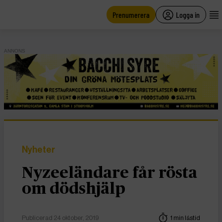
main
content
Prenumerera
Logga in
ANNONS
Nyheter
Nyzeeländare får rösta
om dödshjälp
Publicerad 24 oktober, 2019
1 min lästid