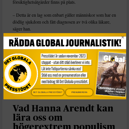
försiktighetsåtgärder finns på plats.
– Detta är en lag som enbart gäller människor som har en
dödlig sjukdom och fått diagnosen av två olika läkare,
säger han.
KATEGORI
Nyheter
DET GLOBALA PRESSTÖDET
PRENUMERERA
Essä
Vad Hanna Arendt kan
lära oss om
högerextrem populism