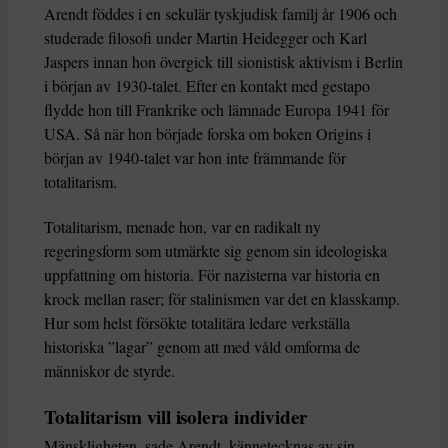
Arendt föddes i en sekulär tyskjudisk familj år 1906 och
studerade filosofi under Martin Heidegger och Karl
Jaspers innan hon övergick till sionistisk aktivism i Berlin
i början av 1930-talet. Efter en kontakt med gestapo
flydde hon till Frankrike och lämnade Europa 1941 för
USA. Så när hon började forska om boken Origins i
början av 1940-talet var hon inte främmande för
totalitarism.
Totalitarism, menade hon, var en radikalt ny
regeringsform som utmärkte sig genom sin ideologiska
uppfattning om historia. För nazisterna var historia en
krock mellan raser; för stalinismen var det en klasskamp.
Hur som helst försökte totalitära ledare verkställa
historiska ”lagar” genom att med våld omforma de
människor de styrde.
Totalitarism vill isolera individer
Mänskligheten, sade Arendt, kännetecknas av sin