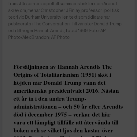
framstår som en appell till samma instinkter som Arendt
skrev om, menar Christopher J Finlay, professor i politisk
teori vid Durham University i en text som tidigare har
publicerats i The Conversation. Till vänster Donald Trump,
och till höger Hannah Arendt, fotad 1969. Foto: AP
Photo/Alex Brandon | AP Photo
Försäljningen av Hannah Arendts The
Origins of Totalitarianism (1951) sköt i
höjden när Donald Trump vann det
amerikanska presidentvalet 2016. Nästan
ett år in i den andra Trump-
administrationen – och 50 år efter Arendts
död i december 1975 – verkar det här
vara ett lämpligt tillfälle att återvända till
boken och se vilket ljus den kastar över