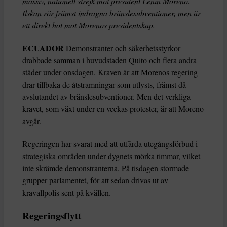
massiv, nationell strejk mot president Lenín Moreno.
Ilskan rör främst indragna bränslesubventioner, men är
ett direkt hot mot Morenos presidentskap.
ECUADOR
Demonstranter och säkerhetsstyrkor
drabbade samman i huvudstaden Quito och flera andra
städer under onsdagen. Kraven är att Morenos regering
drar tillbaka de åtstramningar som utlysts, främst då
avslutandet av bränslesubventioner. Men det verkliga
kravet, som växt under en veckas protester, är att Moreno
avgår.
Regeringen har svarat med att utfärda utegångsförbud i
strategiska områden under dygnets mörka timmar, vilket
inte skrämde demonstranterna. På tisdagen stormade
grupper parlamentet, för att sedan drivas ut av
kravallpolis sent på kvällen.
Regeringsflytt