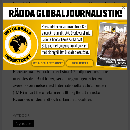
landet. Moreno anklagar den tidigare presidenten Rafael
Correa för att ligga bakom protesterna i ett försök att
störta presidenten i en statskupp. Correa påstås också få
stöd av Venezuelas kontroversielle ledare Nicolás
Maduro.
Latinamerikanska länder som Argentina och Brasilien
ser samtidigt Moreno som en politisk frände i kampen
mot Venezuelas ledare.
DET GLOBALA PRESSTÖDET
PRENUMERERA
Protesterna i Ecuador med sina 17 miljoner invånare
inleddes den 3 oktober, sedan regeringen efter en
överenskommelse med Internationella valutafonden
(IMF) infört flera reformer, allt i syfte att minska
Ecuadors underskott och utländska skulder.
KATEGORI
Nyheter