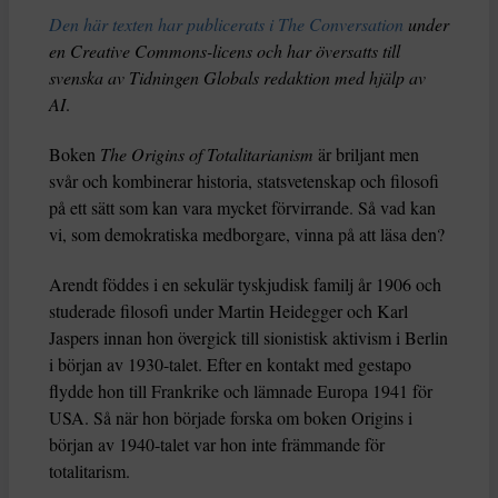
Den här texten har publicerats i The Conversation
under
en Creative Commons-licens och har översatts till
svenska av Tidningen Globals redaktion med hjälp av
AI
.
Boken
The Origins of Totalitarianism
är briljant men
svår och kombinerar historia, statsvetenskap och filosofi
på ett sätt som kan vara mycket förvirrande. Så vad kan
vi, som demokratiska medborgare, vinna på att läsa den?
Arendt föddes i en sekulär tyskjudisk familj år 1906 och
studerade filosofi under Martin Heidegger och Karl
Jaspers innan hon övergick till sionistisk aktivism i Berlin
i början av 1930-talet. Efter en kontakt med gestapo
flydde hon till Frankrike och lämnade Europa 1941 för
USA. Så när hon började forska om boken Origins i
början av 1940-talet var hon inte främmande för
totalitarism.