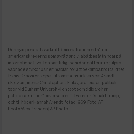
Den nyimperialistiska kraftdemonstrationen från en
amerikansk regering som avrättar civila båtbesättningar på
internationellt vatten samtidigt som den sätter in reguljära
väpnade styrkor på hemmaplan för att bekämpa brottslighet
framstår som en appell till samma instinkter som Arendt
skrev om, menar Christopher J Finlay, professor i politisk
teori vid Durham University i en text som tidigare har
publicerats i The Conversation. Till vänster Donald Trump,
och till höger Hannah Arendt, fotad 1969. Foto: AP
Photo/Alex Brandon | AP Photo