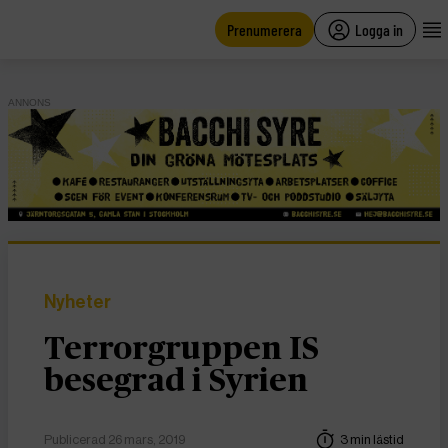
main
content
Prenumerera
Logga in
ANNONS
Nyheter
Terrorgruppen IS
besegrad i Syrien
Publicerad 26 mars, 2019
3 min lästid