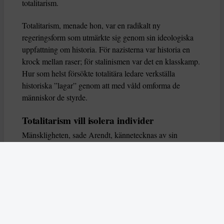
totalitarism.
Totalitarism, menade hon, var en radikalt ny
regeringsform som utmärkte sig genom sin ideologiska
uppfattning om historia. För nazisterna var historia en
krock mellan raser; för stalinismen var det en klasskamp.
Hur som helst försökte totalitära ledare verkställa
historiska ”lagar” genom att med våld omforma de
människor de styrde.
Totalitarism vill isolera individer
Mänskligheten, sade Arendt, kännetecknas av sin
oändliga variation – ingen person kan någonsin helt
ersätta en annan. Totalitarism syftade till att förstöra
detta. Den isolerade individer, upplöste de band genom
vilka de förenar och stärker varandra, och försökte
utplåna den mänskliga personligheten.
Koncentrationslägrens totala dominans gjorde det genom