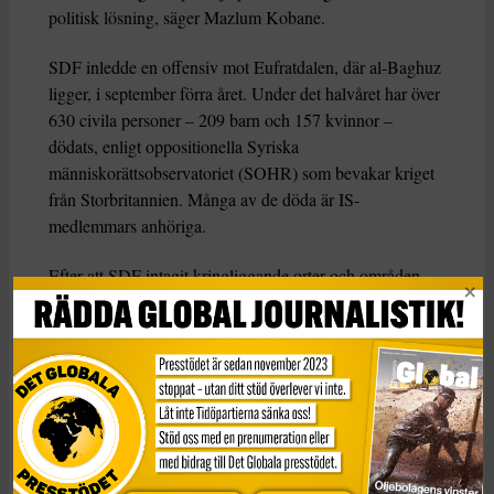
politisk lösning, säger Mazlum Kobane.
SDF inledde en offensiv mot Eufratdalen, där al-Baghuz
ligger, i september förra året. Under det halvåret har över
630 civila personer – 209 barn och 157 kvinnor –
dödats, enligt oppositionella Syriska
människorättsobservatoriet (SOHR) som bevakar kriget
från Storbritannien. Många av de döda är IS-
medlemmars anhöriga.
Efter att SDF intagit kringliggande orter och områden
inleddes offensiven mot al-Baghuz den 9 februari.
Alliansen meddelade vid återkommande tillfällen att en
seger var nära förestående, men det dröjde flera veckor,
inte minst med anledning av evakueringen av tiotusentals
civila.
IS-ledaren på fri fot
Den fortsatta kampen mot IS kan bli komplicerad. IS-