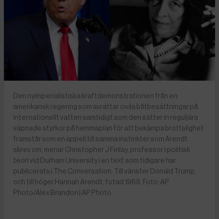
Den nyimperialistiska kraftdemonstrationen från en
amerikansk regering som avrättar civila båtbesättningar på
internationellt vatten samtidigt som den sätter in reguljära
väpnade styrkor på hemmaplan för att bekämpa brottslighet
framstår som en appell till samma instinkter som Arendt
skrev om, menar Christopher J Finlay, professor i politisk
teori vid Durham University i en text som tidigare har
publicerats i The Conversation. Till vänster Donald Trump,
och till höger Hannah Arendt, fotad 1969. Foto: AP
Photo/Alex Brandon | AP Photo