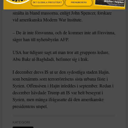
DET GLOBALA PRESSTÖDET
PRENUMERERA
anhängare kan utan problem hålla sig undan, och försöka
smälta in bland massorna, enligt John Spencer, forskare
vid amerikanska Modern War Institute.
– De är inte försvunna, och de kommer inte att försvinna,
säger han till nyhetsbyrån AFP.
USA har tidigare sagt att man tror att gruppens ledare,
Abu Bakr al-Baghdadi, befinner sig i Irak.
I december drevs IS ut ur den sydostliga staden Hajin,
som benämnts som terrorrörelsens sista urbana fäste i
Syrien. Offensiven i Hajin inleddes i september. Redan i
december hävdade Trump att IS var helt besegrat i
Syrien, men många ifrågasatte då den amerikanske
presidentens utspel.
KATEGORI