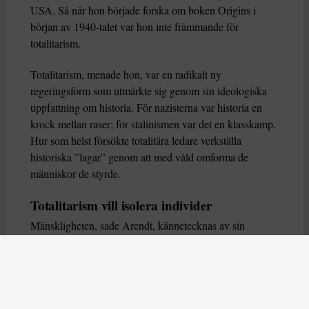
USA. Så när hon började forska om boken Origins i
början av 1940-talet var hon inte främmande för
totalitarism.
Totalitarism, menade hon, var en radikalt ny
regeringsform som utmärkte sig genom sin ideologiska
uppfattning om historia. För nazisterna var historia en
krock mellan raser; för stalinismen var det en klasskamp.
Hur som helst försökte totalitära ledare verkställa
historiska ”lagar” genom att med våld omforma de
människor de styrde.
Totalitarism vill isolera individer
Mänskligheten, sade Arendt, kännetecknas av sin
oändliga variation – ingen person kan någonsin helt
ersätta en annan. Totalitarism syftade till att förstöra
detta. Den isolerade individer, upplöste de band genom
vilka de förenar och stärker varandra, och försökte
utplåna den mänskliga personligheten.