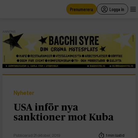
main
content
Prenumerera
Logga in
ANNONS
Nyheter
USA inför nya
sanktioner mot Kuba
Publicerad 21 oktober, 2019
1 min lästid