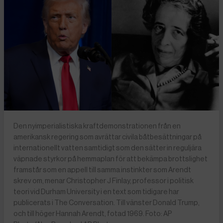
Den nyimperialistiska kraftdemonstrationen från en
amerikansk regering som avrättar civila båtbesättningar på
internationellt vatten samtidigt som den sätter in reguljära
väpnade styrkor på hemmaplan för att bekämpa brottslighet
framstår som en appell till samma instinkter som Arendt
skrev om, menar Christopher J Finlay, professor i politisk
teori vid Durham University i en text som tidigare har
publicerats i The Conversation. Till vänster Donald Trump,
och till höger Hannah Arendt, fotad 1969. Foto: AP