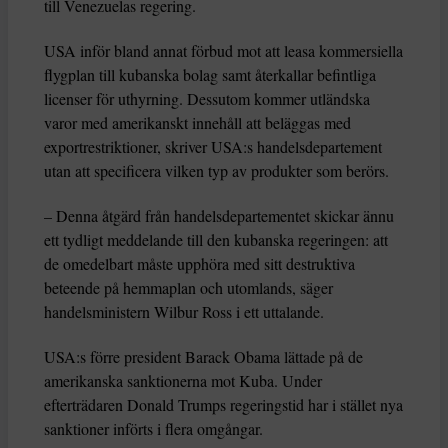
till Venezuelas regering.
USA inför bland annat förbud mot att leasa kommersiella
flygplan till kubanska bolag samt återkallar befintliga
licenser för uthyrning. Dessutom kommer utländska
varor med amerikanskt innehåll att beläggas med
exportrestriktioner, skriver USA:s handelsdepartement
utan att specificera vilken typ av produkter som berörs.
– Denna åtgärd från handelsdepartementet skickar ännu
ett tydligt meddelande till den kubanska regeringen: att
de omedelbart måste upphöra med sitt destruktiva
beteende på hemmaplan och utomlands, säger
handelsministern Wilbur Ross i ett uttalande.
USA:s förre president Barack Obama lättade på de
amerikanska sanktionerna mot Kuba. Under
efterträdaren Donald Trumps regeringstid har i stället nya
sanktioner införts i flera omgångar.