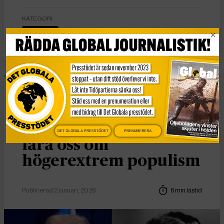
KATEGORI
Nyheter
Essä
Vad Hanna Arendt kan
DET GLOBALA PRESSTÖDET
PRENUMERERA
lära oss om
högerextrem populism
Publicerad 2 januari, 2026
6 min lästid