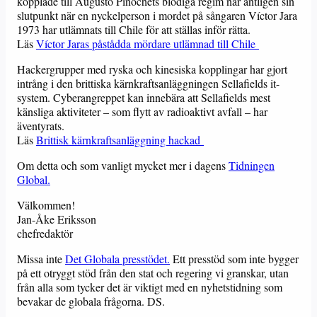
kopplade till Augusto Pinochets blodiga regim når äntligen sin
slutpunkt när en nyckelperson i mordet på sångaren Víctor Jara
1973 har utlämnats till Chile för att ställas inför rätta.
Läs
Víctor Jaras påstådda mördare utlämnad till Chile
Hackergrupper med ryska och kinesiska kopplingar har gjort
intrång i den brittiska kärnkraftsanläggningen Sellafields it-
system. Cyberangreppet kan innebära att Sellafields mest
känsliga aktiviteter – som flytt av radioaktivt avfall – har
äventyrats.
Läs
Brittisk kärnkraftsanläggning hackad
Om detta och som vanligt mycket mer i dagens
Tidningen
Global.
Välkommen!
Jan-Åke Eriksson
chefredaktör
Missa inte
Det Globala presstödet.
Ett presstöd som inte bygger
på ett otryggt stöd från den stat och regering vi granskar, utan
från alla som tycker det är viktigt med en nyhetstidning som
bevakar de globala frågorna. DS.