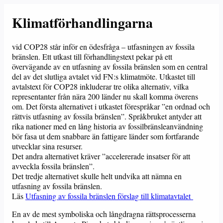
Klimatförhandlingarna
vid COP28 står inför en ödesfråga – utfasningen av fossila
bränslen. Ett utkast till förhandlingstext pekar på ett
övervägande av en utfasning av fossila bränslen som en central
del av det slutliga avtalet vid FN:s klimatmöte. Utkastet till
avtalstext för COP28 inkluderar tre olika alternativ, vilka
representanter från nära 200 länder nu skall komma överens
om. Det första alternativet i utkastet förespråkar ”en ordnad och
rättvis utfasning av fossila bränslen”. Språkbruket antyder att
rika nationer med en lång historia av fossilbränsleanvändning
bör fasa ut dem snabbare än fattigare länder som fortfarande
utvecklar sina resurser.
Det andra alternativet kräver ”accelererade insatser för att
avveckla fossila bränslen”.
Det tredje alternativet skulle helt undvika att nämna en
utfasning av fossila bränslen.
Läs
Utfasning av fossila bränslen förslag till klimatavtalet
En av de mest symboliska och långdragna rättsprocesserna