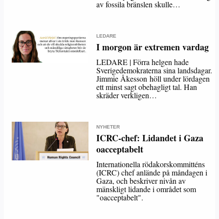
av fossila bränslen skulle…
LEDARE
I morgon är extremen vardag
LEDARE | Förra helgen hade
Sverigedemokraterna sina landsdagar.
Jimmie Åkesson höll under lördagen
ett minst sagt obehagligt tal. Han
skräder verkligen…
NYHETER
ICRC-chef: Lidandet i Gaza
oacceptabelt
Internationella rödakorskommitténs
(ICRC) chef anlände på måndagen i
Gaza, och beskriver nivån av
mänskligt lidande i området som
"oacceptabelt".