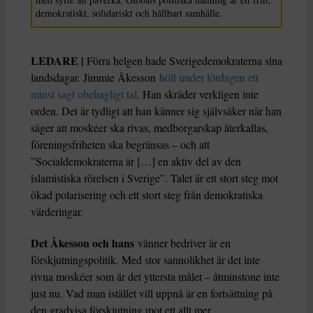
demokratiskt, solidariskt och hållbart samhälle.
LEDARE |
Förra helgen hade Sverigedemokraterna sina
landsdagar. Jimmie Åkesson
höll under lördagen ett
minst sagt obehagligt tal
. Han skräder verkligen inte
orden. Det är tydligt att han känner sig självsäker när han
säger att moskéer ska rivas, medborgarskap återkallas,
föreningsfriheten ska begränsas – och att
”Socialdemokraterna är […] en aktiv del av den
islamistiska rörelsen i Sverige”. Talet är ett stort steg mot
ökad polarisering och ett stort steg från demokratiska
värderingar.
Det Åkesson och hans
vänner bedriver är en
förskjutningspolitik. Med stor sannolikhet är det inte
rivna moskéer som är det yttersta målet – åtminstone inte
just nu. Vad man istället vill uppnå är en fortsättning på
den gradvisa förskjutning mot ett allt mer