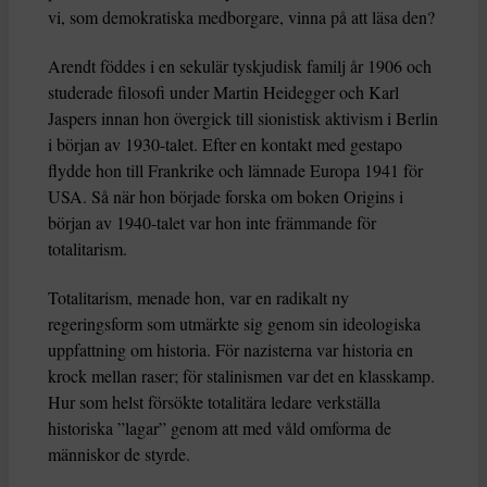
vi, som demokratiska medborgare, vinna på att läsa den?
Arendt föddes i en sekulär tyskjudisk familj år 1906 och
studerade filosofi under Martin Heidegger och Karl
Jaspers innan hon övergick till sionistisk aktivism i Berlin
i början av 1930-talet. Efter en kontakt med gestapo
flydde hon till Frankrike och lämnade Europa 1941 för
USA. Så när hon började forska om boken Origins i
början av 1940-talet var hon inte främmande för
totalitarism.
Totalitarism, menade hon, var en radikalt ny
regeringsform som utmärkte sig genom sin ideologiska
uppfattning om historia. För nazisterna var historia en
krock mellan raser; för stalinismen var det en klasskamp.
Hur som helst försökte totalitära ledare verkställa
historiska ”lagar” genom att med våld omforma de
människor de styrde.