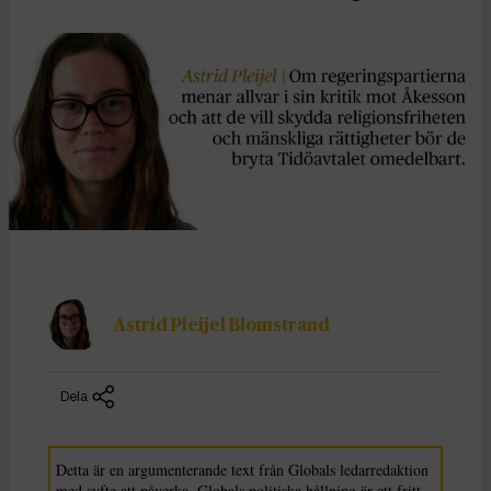
Astrid Pleijel Blomstrand
Dela
Detta är en argumenterande text från Globals ledarredaktion
med syfte att påverka. Globals politiska hållning är ett fritt,