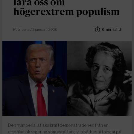
lära oss om
högerextrem populism
Publicerad 2 januari, 2026
6 min lästid
Den nyimperialistiska kraftdemonstrationen från en
amerikansk regering som avrättar civila båtbesättningar på