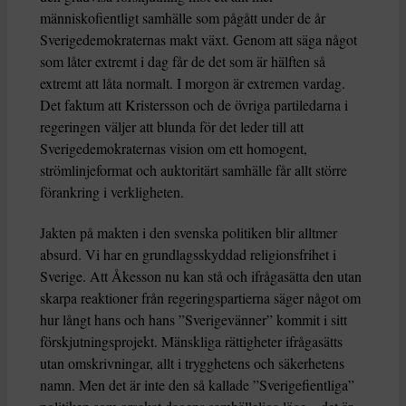
människofientligt samhälle som pågått under de år
Sverigedemokraternas makt växt. Genom att säga något
som låter extremt i dag får de det som är hälften så
extremt att låta normalt. I morgon är extremen vardag.
Det faktum att Kristersson och de övriga partiledarna i
regeringen väljer att blunda för det leder till att
Sverigedemokraternas vision om ett homogent,
strömlinjeformat och auktoritärt samhälle får allt större
förankring i verkligheten.
Jakten på makten i den svenska politiken blir alltmer
absurd. Vi har en grundlagsskyddad religionsfrihet i
Sverige. Att Åkesson nu kan stå och ifrågasätta den utan
skarpa reaktioner från regeringspartierna säger något om
hur långt hans och hans ”Sverigevänner” kommit i sitt
förskjutningsprojekt. Mänskliga rättigheter ifrågasätts
utan omskrivningar, allt i trygghetens och säkerhetens
namn. Men det är inte den så kallade ”Sverigefientliga”