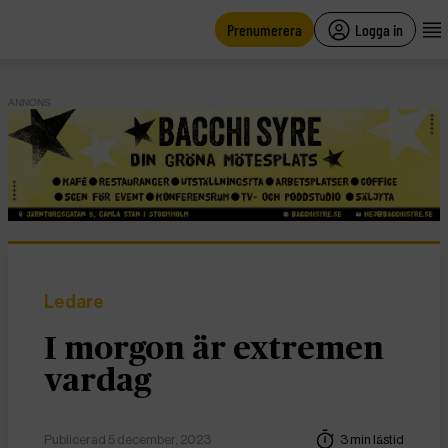
main
content
Prenumerera
Logga in
ANNONS
Ledare
I morgon är extremen
vardag
Publicerad 5 december, 2023
3 min lästid