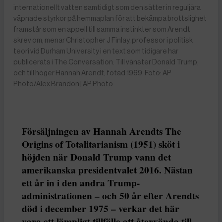
internationellt vatten samtidigt som den sätter in reguljära
väpnade styrkor på hemmaplan för att bekämpa brottslighet
framstår som en appell till samma instinkter som Arendt
skrev om, menar Christopher J Finlay, professor i politisk
teori vid Durham University i en text som tidigare har
publicerats i The Conversation. Till vänster Donald Trump,
och till höger Hannah Arendt, fotad 1969. Foto: AP
Photo/Alex Brandon | AP Photo
Försäljningen av Hannah Arendts The
Origins of Totalitarianism (1951) sköt i
höjden när Donald Trump vann det
amerikanska presidentvalet 2016. Nästan
ett år in i den andra Trump-
administrationen – och 50 år efter Arendts
död i december 1975 – verkar det här
vara ett lämpligt tillfälle att återvända till