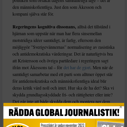
politiken som orsakat dagens samhälleliga läge – det är
den människofientliga. Just den som Åkesson och
kompani själva står för.
Regeringens kognitiva dissonans,
alltså det tillstånd i
hjärnan som uppstår när man har flera sinsemellan
motstridiga idéer samtidigt, är farlig, eftersom den
möjliggör ”Sverigevännernas” normalisering av rasistiska
och antidemokratiska värderingar. Det är naturligtvis bra
att Kristersson och övriga partiledare i regeringen sagt
ifrån mot Åkessons tal – för
det har de gjort
. Men när de
samtidigt samarbetar med ett parti som alltmer öppet står
för antidemokratiska och människofientliga ideal blir
deras kritik värd noll och intet. Hur ska de ha det? Ska vi
skydda grundlagsskyddade fri- och rättigheter eller inte?
Det går inte att både skydda dem och montera ner dem
samtidigt.
Om regeringspartierna menar allvar i sin kritik mot