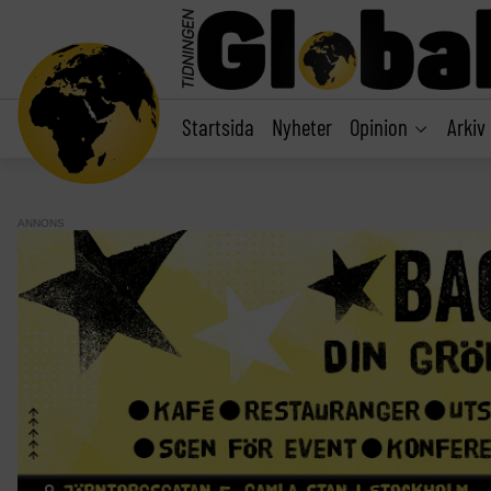
main
content
Startsida
Nyheter
Opinion
Arkiv
ANNONS