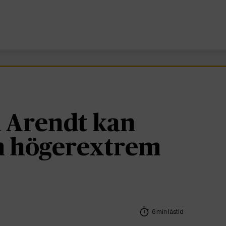
 Arendt kan
om högerextrem
6 min lästid