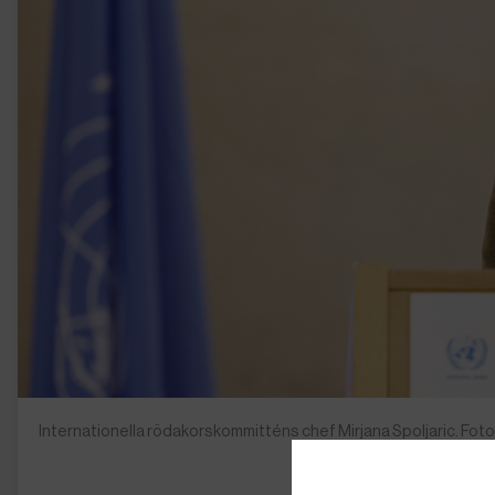
Internationella rödakorskommitténs chef Mirjana Spoljaric. Foto