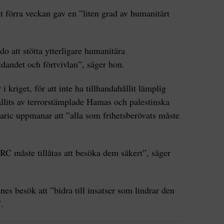
 förra veckan gav en ”liten grad av humanitärt
o att stötta ytterligare humanitära
andet och förtvivlan”, säger hon.
i kriget, för att inte ha tillhandahållit lämplig
hållits av terrorstämplade Hamas och palestinska
ljaric uppmanar att ”alla som frihetsberövats måste
CRC måste tillåtas att besöka dem säkert”, säger
nes besök att ”bidra till insatser som lindrar den
.