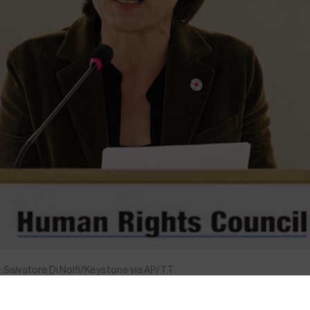
: Salvatore Di Nolfi/Keystone via AP/TT