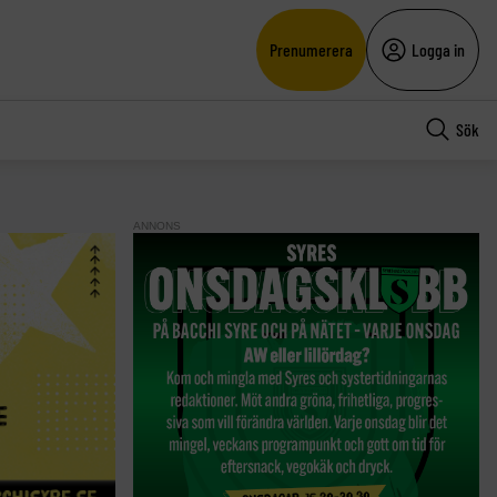
Prenumerera
Logga in
Sök
ANNONS