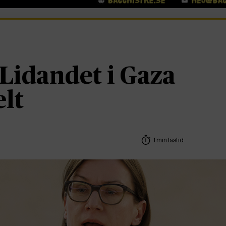
 Lidandet i Gaza
lt
1 min lästid