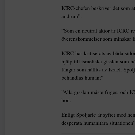
ICRC-chefen beskriver det som att
andrum”.
”Som en neutral aktör är ICRC red
överenskommelser som minskar lid
ICRC har kritiserats av båda sidor 
hjälp till israeliska gisslan som 
fångar som hållits av Israel. Spo
behandlas humant”.
”Alla gisslan måste friges, och I
hon.
Enligt Spoljaric är syftet med hen
desperata humanitära situationen”